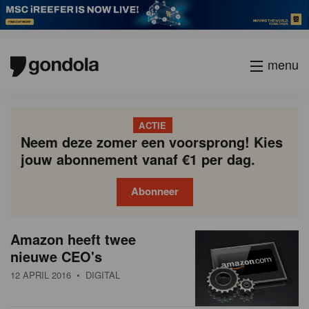
menu
ACTIE
Neem deze zomer een voorsprong! Kies
jouw abonnement vanaf €1 per dag.
Abonneer
N
Gondola
Gondola
Amazon heeft twee
P
Vorige
Page
Page
Page
Page
Current
Page
Page
Page
Page
Volgende
academy
society
i
nieuwe CEO's
a
page
g
e
12 APRIL 2016
• DIGITAL
i
u
n