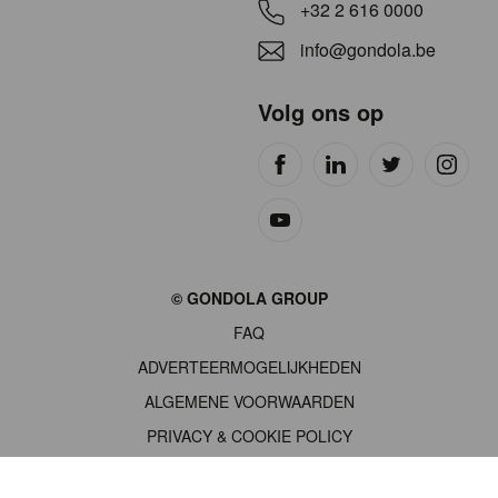
+32 2 616 0000
info@gondola.be
Volg ons op
Site
© GONDOLA GROUP
by
FAQ
wieni
ADVERTEERMOGELIJKHEDEN
ALGEMENE VOORWAARDEN
PRIVACY & COOKIE POLICY