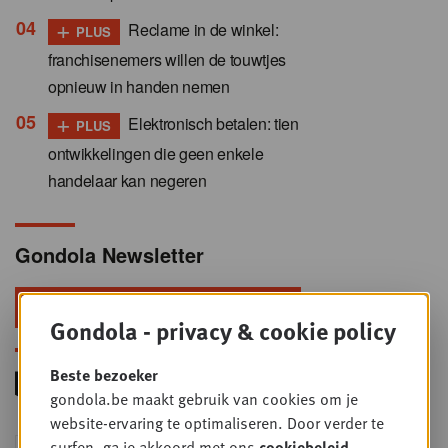
+
Reclame in de winkel:
PLUS
franchisenemers willen de touwtjes
opnieuw in handen nemen
+
Elektronisch betalen: tien
PLUS
ontwikkelingen die geen enkele
handelaar kan negeren
Gondola Newsletter
Blijf voorop in retail & foodservice!
Gondola - privacy & cookie policy
Beste bezoeker
gondola.be maakt gebruik van cookies om je
website-ervaring te optimaliseren. Door verder te
Foodservice - Joint
surfen, ga je akkoord met ons
cookiebeleid
.