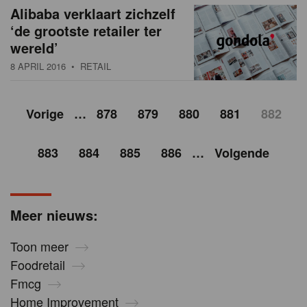
Alibaba verklaart zichzelf
‘de grootste retailer ter
wereld’
8 APRIL 2016
• RETAIL
Vorige
…
878
879
880
881
882
883
884
885
886
…
Volgende
Meer nieuws:
Toon meer
Foodretail
Fmcg
Home Improvement