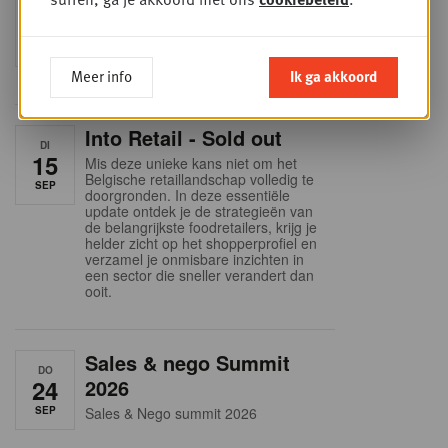
WOE
9
business planning
SEP
Intro to Negotiation: Succes aan de
onderhandelingstafel is geen toeval!
Meer info
Ik ga akkoord
Into Retail - Sold out
DI
15
Mis deze unieke kans niet om het
Belgische retaillandschap volledig te
SEP
doorgronden. In deze essentiële
update ontdek je de strategieën van
de belangrijkste foodretailers, krijg je
helder zicht op het shopperprofiel en
verzamel je onmisbare inzichten in
een sector die sneller verandert dan
ooit.
Sales & nego Summit
DO
24
2026
SEP
Sales & Nego summit 2026