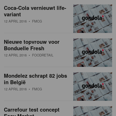
a
w
Coca-Cola vernieuwt life-
t
variant
s
i
12 APRIL 2016
• FMCG
o
o
n
v
Nieuwe topvrouw voor
e
Bonduelle Fresh
r
12 APRIL 2016
• FOODRETAIL
z
i
Mondelez schrapt 82 jobs
in België
c
12 APRIL 2016
• FMCG
h
t
Carrefour test concept
Easy Market