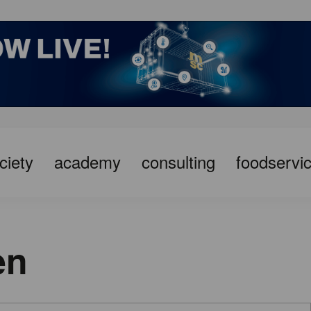
ciety
academy
consulting
foodservi
en