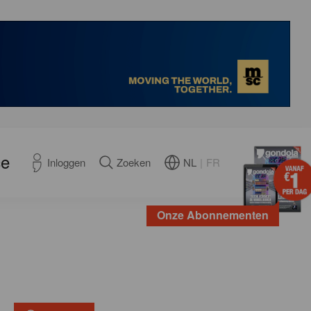
ce
NL
|
FR
Inloggen
Zoeken
Onze Abonnementen