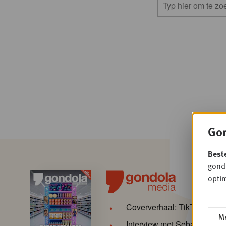
Gon
Best
gondo
optim
Coververhaal: TikTok verov
Me
Interview met Sebastiaan 