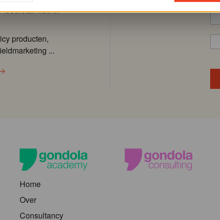
 foodretail heb ik
icy producten,
ieldmarketing ...
Home
Over
Consultancy