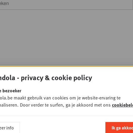
dola - privacy & cookie policy
e bezoeker
la.be maakt gebruik van cookies om je website-ervaring te
A
aliseren. Door verder te surfen, ga je akkoord met ons
cookiebel
Wi
ert de winkelrekken
(M
er info
Ik ga akko
op
de Jong (CEO Douglas