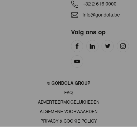
+32 2 616 0000
info@gondola.be
Volg ons op
Site
© GONDOLA GROUP
by
FAQ
wieni
ADVERTEERMOGELIJKHEDEN
ALGEMENE VOORWAARDEN
PRIVACY & COOKIE POLICY