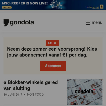
menu
ACTIE
Neem deze zomer een voorsprong! Kies
jouw abonnement vanaf €1 per dag.
Abonneer
N
Gondola
Gondola
6 Blokker-winkels gered
P
Vorige
Page
Page
Page
Page
Current
Page
Page
Page
Page
Volgende
academy
society
i
van sluiting
a
page
g
e
30 JUNI 2017
• NON FOOD
i
u
n