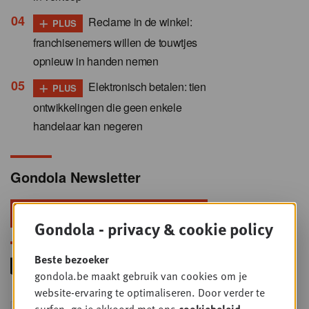
+
Reclame in de winkel:
PLUS
franchisenemers willen de touwtjes
opnieuw in handen nemen
+
Elektronisch betalen: tien
PLUS
ontwikkelingen die geen enkele
handelaar kan negeren
Gondola Newsletter
Blijf voorop in retail & foodservice!
Gondola - privacy & cookie policy
Beste bezoeker
gondola.be maakt gebruik van cookies om je
website-ervaring te optimaliseren. Door verder te