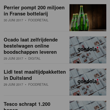
a
w
Perrier pompt 200 miljoen
t
in Franse bottelarij
s
i
30 JUNI 2017
• FOODRETAIL
o
o
n
v
Ocado laat zelfrijdende
e
bestelwagen online
r
boodschappen leveren
29 JUNI 2017
• DIGITAL
z
i
Lidl test maaltijdpakketten
in Duitsland
c
29 JUNI 2017
• FOODRETAIL
h
t
Tesco schrapt 1.200
banen