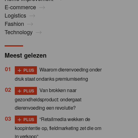
E-commerce
Logistics
Fashion
Technology
Meest gelezen
+
Waarom dierenvoeding onder
PLUS
druk staat ondanks premiumisering
+
Van brokken naar
PLUS
gezondheidsproduct: ondergaat
dierenvoeding een revolutie?
+
“Retailmedia wekken de
PLUS
koopintentie op, fieldmarketing zet die om
in verkoop”