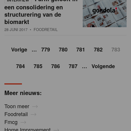
een consolidering en
structurering van de
biomarkt
28 JUNI 2017
• FOODRETAIL
Vorige
…
779
780
781
782
783
784
785
786
787
…
Volgende
Meer nieuws:
Toon meer
Foodretail
Fmcg
Home Improvement