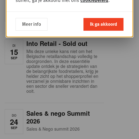
Foodservice - Joint
surfen, ga je akkoord met ons
cookiebeleid
.
WOE
9
business planning
SEP
Intro to Negotiation: Succes aan de
onderhandelingstafel is geen toeval!
Meer info
Ik ga akkoord
Into Retail - Sold out
DI
15
Mis deze unieke kans niet om het
Belgische retaillandschap volledig te
SEP
doorgronden. In deze essentiële
update ontdek je de strategieën van
de belangrijkste foodretailers, krijg je
helder zicht op het shopperprofiel en
verzamel je onmisbare inzichten in
een sector die sneller verandert dan
ooit.
Sales & nego Summit
DO
24
2026
SEP
Sales & Nego summit 2026