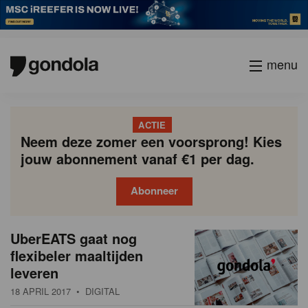
menu
ACTIE
Neem deze zomer een voorsprong! Kies
jouw abonnement vanaf €1 per dag.
Abonneer
N
Gondola
Gondola
UberEATS gaat nog
P
Vorige
Page
Page
Page
Page
Current
Page
Page
Page
Page
Volgende
academy
society
i
flexibeler maaltijden
a
page
leveren
g
e
i
18 APRIL 2017
• DIGITAL
u
n