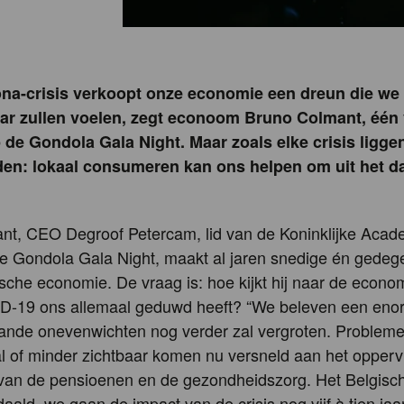
ona-crisis verkoopt onze economie een dreun die we 
jaar zullen voelen, zegt econoom Bruno Colmant, één
 de Gondola Gala Night. Maar zoals elke crisis ligge
en: lokaal consumeren kan ons helpen om uit het da
nt, CEO Degroof Petercam, lid van de Koninklijke Acad
de Gondola Gala Night, maakt al jaren snedige én gedeg
sche economie. De vraag is: hoe kijkt hij naar de econom
D-19 ons allemaal geduwd heeft? “We beleven een eno
aande onevenwichten nog verder zal vergroten. Probleme
l of minder zichtbaar komen nu versneld aan het opperv
 van de pensioenen en de gezondheidszorg. Het Belgisc
ald, we gaan de impact van de crisis nog vijf à tien jaa