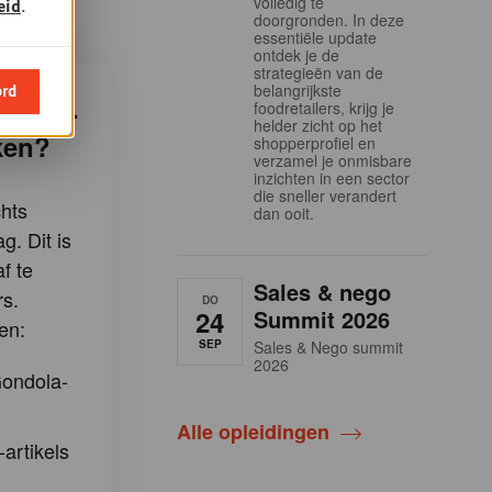
volledig te
eid
.
doorgronden. In deze
essentiële update
ontdek je de
strategieën van de
ord
belangrijkste
ndola-
foodretailers, krijg je
helder zicht op het
ken?
shopperprofiel en
verzamel je onmisbare
inzichten in een sector
die sneller verandert
hts
dan ooit.
g. Dit is
f te
Sales & nego
s.
DO
24
Summit 2026
en:
SEP
Sales & Nego summit
2026
Gondola-
Alle opleidingen
-artikels