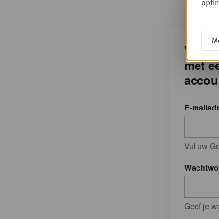
optim
Me
Verder
met e
accou
E-mailad
Vul uw Go
Wachtwo
Geef je w