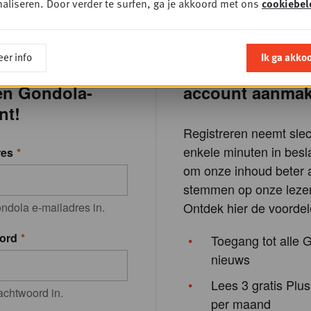
aliseren. Door verder te surfen, ga je akkoord met ons
cookiebel
er info
Ik ga akko
 lezen? Gratis
Waarom een Go
en Gondola-
account aanma
nt!
Registreren neemt slec
enkele minuten in besla
res
om onze inhoud beter a
stemmen op onze lezer
Ontdek hier de voordel
ndola e-mailadres in.
ord
Toegang tot alle 
nieuws
Lees 3 gratis Plus
achtwoord in.
per maand