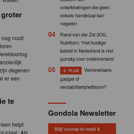
ontwikkelingen die geen
 groter
enkele handelaar kan
negeren
René van der Zel (XXL
 nog nooit
Nutrition): “Het huidige
loren
beleid in Nederland is niet
ereldoorlog
gunstig voor ondernemers”
nzienlijk
+
 zijn degenen
Vernevelaars:
PLUS
at er een
gadget of
rendabiliteitshefboom?
e te
Gondola Newsletter
nsen helpt
Blijf voorop in retail &
ruciaal. Als