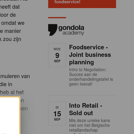
foodservice!
heeft dat
door de
n, omdat we
ie manier
 zou zijn
Foodservice -
WOE
9
Joint business
planning
SEP
Intro to Negotiation:
Succes aan de
timuleren van
onderhandelingstafel is
ie in
geen toeval!
heb al het
r te geven
Into Retail -
 beleven een
DI
15
Sold out
niet vaak.
SEP
Mis deze unieke kans
ft.
niet om het Belgische
retaillandschap