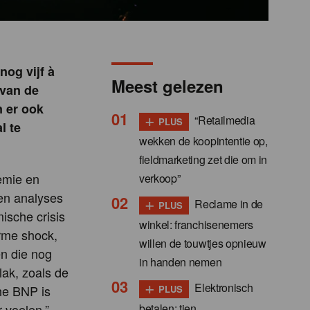
nog vijf à
Meest gelezen
 van de
n er ook
+
“Retailmedia
PLUS
l te
wekken de koopintentie op,
fieldmarketing zet die om in
emie en
verkoop”
en analyses
+
Reclame in de
PLUS
ische crisis
winkel: franchisenemers
rme shock,
willen de touwtjes opnieuw
n die nog
in handen nemen
lak, zoals de
+
Elektronisch
he BNP is
PLUS
betalen: tien
r voelen.”