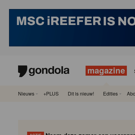
magazine
Nieuws
+PLUS
Dit is nieuw!
Edities
Ab