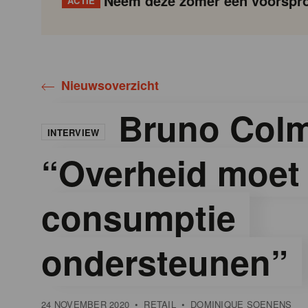
Neem deze zomer een voorspro
ACTIE
Gondola
Gondola
academy
society
Nieuwsoverzicht
Bruno Colm
INTERVIEW
“Overheid moet
consumptie
ondersteunen”
24 NOVEMBER 2020
•
RETAIL
•
DOMINIQUE SOENENS