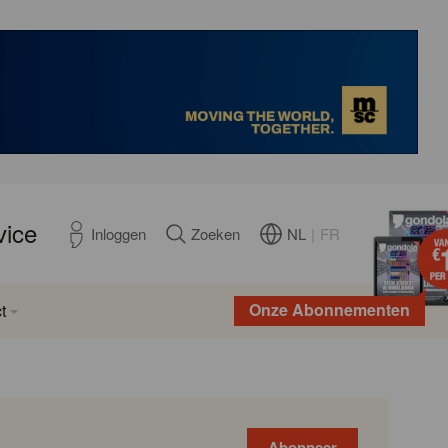
vice
NL
|
FR
Inloggen
Zoeken
Onze Abonnementen
t
Abonneer