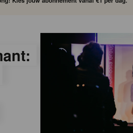
ng! Kies jouw abonnement vanaf €1 per dag.
ant: