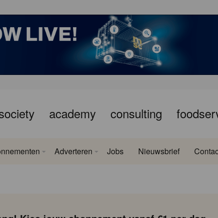
society
academy
consulting
foodser
onnementen
Adverteren
Jobs
Nieuwsbrief
Contac