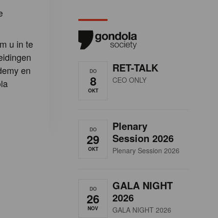
e
m u in te
eidingen
RET-TALK
demy en
DO
8
CEO ONLY
la
OKT
Plenary
DO
29
Session 2026
OKT
Plenary Session 2026
GALA NIGHT
DO
26
2026
NOV
GALA NIGHT 2026