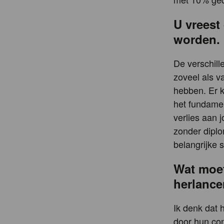
U vreest
worden.
De verschill
zoveel als v
hebben. Er 
het fundamen
verlies aan 
zonder diplo
belangrijke s
Wat moet
herlance
Ik denk dat 
door hun con