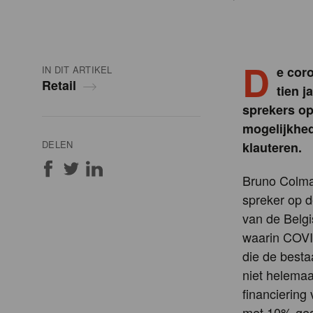
D
IN DIT ARTIKEL
e cor
Retail
tien 
sprekers op
mogelijkhed
DELEN
klauteren.
Bruno Colma
spreker op 
van de Belgi
waarin COVI
die de best
niet helemaa
financiering
met 10% geda