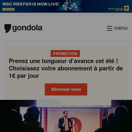
menu
PROMOTION
Prenez une longueur d’avance cet été !
Choisissez votre abonnement à partir de
1€ par jour
Abonnez-vous
Gondola
Gondola
academy
society