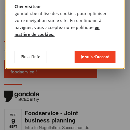
levier de rentabilité ?
Cher visiteur
gondola.be utilise des cookies pour optimiser
Incendies en Gironde : comment les
votre navigation sur le site. En continuant à
distributeurs s'organisent face à la crise
naviguer, vous acceptez notre politique
en
(France)
matière de cookies
.
Gondola Newsletter
Plus d'info
Je suis d'accord
Restez au top dans le retail & le
foodservice !
Foodservice - Joint
MER
9
business planning
SEPT
Intro to Negotiation: Succes aan de