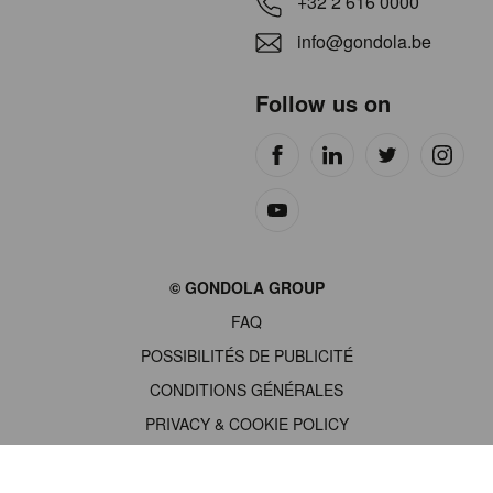
+32 2 616 0000
info@gondola.be
Follow us on
Site
© GONDOLA GROUP
by
FAQ
wieni
POSSIBILITÉS DE PUBLICITÉ
CONDITIONS GÉNÉRALES
PRIVACY & COOKIE POLICY