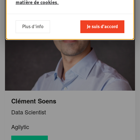
matière de cookies
.
Plus d'info
Je suis d'accord
Clément Soens
Data Scientist
Agilytic