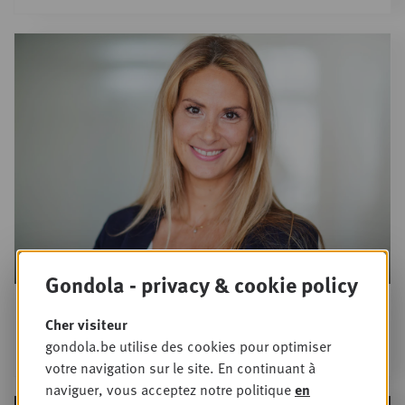
Gondola - privacy & cookie policy
Aude Mahy
Cher visiteur
Food Law Partner at DALDEWOLF Belgium
gondola.be utilise des cookies pour optimiser
votre navigation sur le site. En continuant à
naviguer, vous acceptez notre politique
en