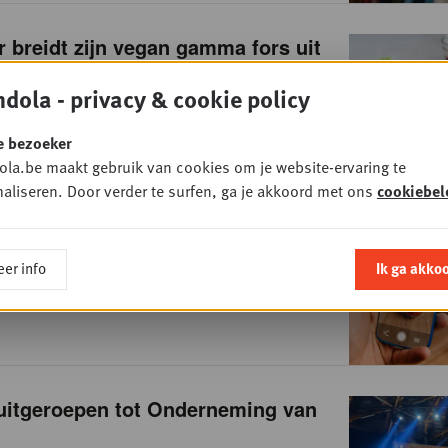
breidt zijn vegan gamma fors uit
19
• FOODRETAIL
dola - privacy & cookie policy
e bezoeker
la.be maakt gebruik van cookies om je website-ervaring te
aliseren. Door verder te surfen, ga je akkoord met ons
cookiebel
wil eigen AI-markt wereldwijd op
tten via Kickstart AI
er info
Ik ga akko
19
• TECHNOLOGY
 uitgeroepen tot Onderneming van