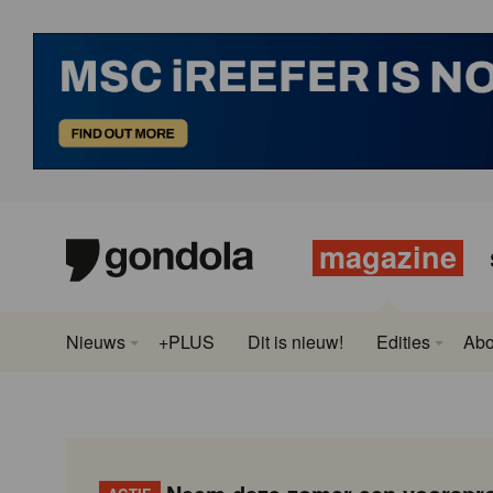
magazine
Nieuws
+PLUS
Dit is nieuw!
Edities
Ab