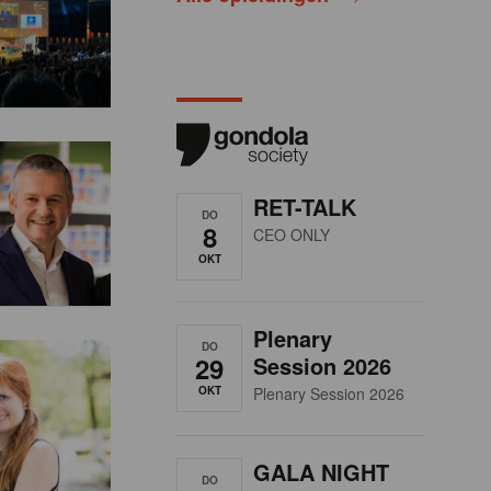
RET-TALK
DO
8
CEO ONLY
OKT
Plenary
DO
29
Session 2026
OKT
Plenary Session 2026
GALA NIGHT
DO