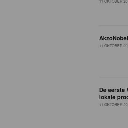
11 OKTOBER 20
t
AkzoNobel 
11 OKTOBER 20
De eerste
lokale pro
11 OKTOBER 20