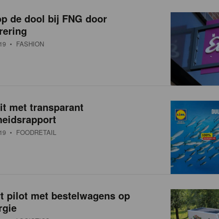
p de dool bij FNG door
rering
19
• FASHION
uit met transparant
eidsrapport
19
• FOODRETAIL
rt pilot met bestelwagens op
rgie