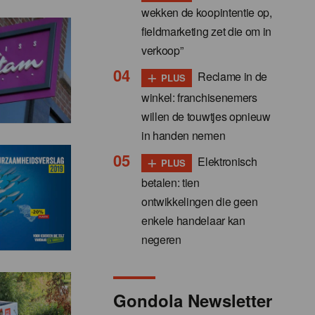
wekken de koopintentie op,
fieldmarketing zet die om in
verkoop”
+
Reclame in de
PLUS
winkel: franchisenemers
willen de touwtjes opnieuw
in handen nemen
+
Elektronisch
PLUS
betalen: tien
ontwikkelingen die geen
enkele handelaar kan
negeren
Gondola Newsletter