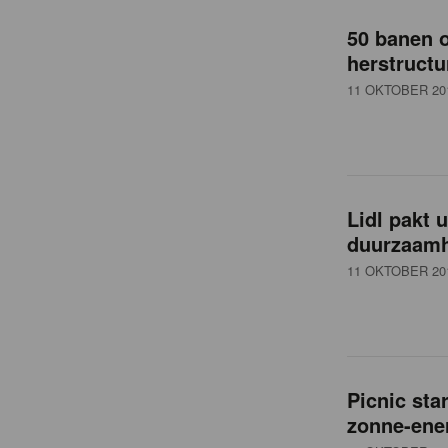
o
50 banen o
v
herstructu
11 OKTOBER 20
e
r
Lidl pakt 
z
duurzaamh
11 OKTOBER 20
i
c
Picnic sta
h
zonne-ene