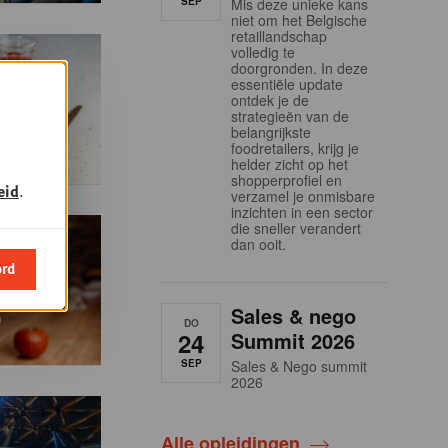
SEP
Mis deze unieke kans
niet om het Belgische
retaillandschap
volledig te
doorgronden. In deze
essentiële update
ontdek je de
strategieën van de
belangrijkste
foodretailers, krijg je
helder zicht op het
shopperprofiel en
eid
.
verzamel je onmisbare
inzichten in een sector
die sneller verandert
dan ooit.
ord
Sales & nego
DO
24
Summit 2026
SEP
Sales & Nego summit
2026
Alle opleidingen