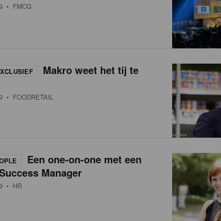
9
• FMCG
Makro weet het tij te
XCLUSIEF
9
• FOODRETAIL
Een one-on-one met een
OPLE
Success Manager
9
• HR