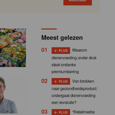
Meest gelezen
+
Waarom
PLUS
dierenvoeding onder druk
staat ondanks
premiumisering
+
Van brokken
PLUS
naar gezondheidsproduct:
ondergaat dierenvoeding
een revolutie?
+
“Retailmedia
PLUS