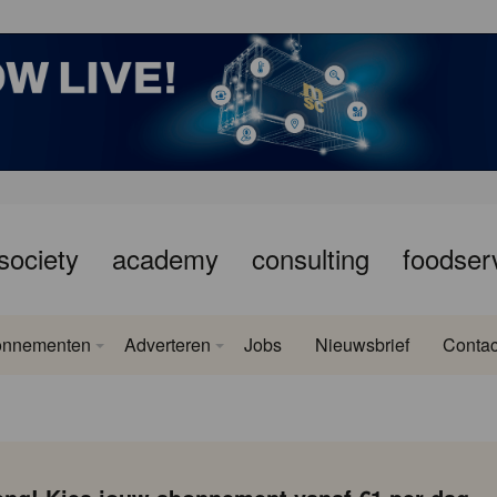
society
academy
consulting
foodser
onnementen
Adverteren
Jobs
Nieuwsbrief
Contac