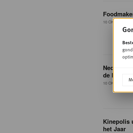
Foodmaker 
10 OKTOBER 20
Gon
Best
gondo
optim
Nederland 
de kaart ze
Me
10 OKTOBER 20
Kinepolis
het Jaar