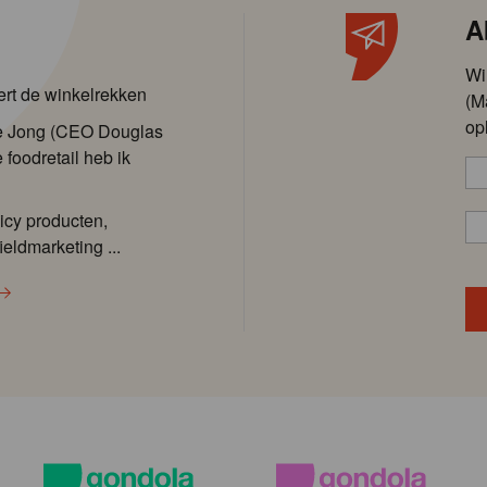
A
Wi
ert de winkelrekken
(M
op
de Jong (CEO Douglas
 foodretail heb ik
icy producten,
ieldmarketing ...