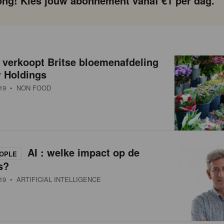
ng! Kies jouw abonnement vanaf €1 per dag.
 verkoopt Britse bloemenafdeling
w Holdings
19
• NON FOOD
AI : welke impact op de
OPLE
s?
19
• ARTIFICIAL INTELLIGENCE