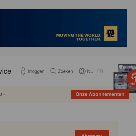
vice
NL
|
FR
Inloggen
Zoeken
Onze Abonnementen
t
Abonneer