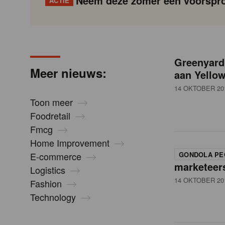
Neem deze zomer een voorspro
ACTIE
N
Gondola
Gondola
academy
society
i
Greenyard
P
Vorige
Page
Page
Page
Page
Current
Page
Page
Page
Page
Volgende
Meer nieuws:
aan Yello
a
page
g
14 OKTOBER 20
e
i
Toon meer
n
Foodretail
u
a
Fmcg
t
Home Improvement
i
w
E-commerce
GONDOLA PE
o
marketeer
Logistics
n
14 OKTOBER 20
Fashion
s
Technology