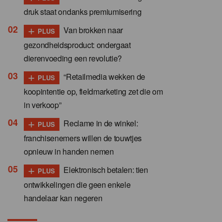
druk staat ondanks premiumisering
+
Van brokken naar
PLUS
gezondheidsproduct: ondergaat
dierenvoeding een revolutie?
+
“Retailmedia wekken de
PLUS
koopintentie op, fieldmarketing zet die om
in verkoop”
+
Reclame in de winkel:
PLUS
franchisenemers willen de touwtjes
opnieuw in handen nemen
+
Elektronisch betalen: tien
PLUS
ontwikkelingen die geen enkele
handelaar kan negeren