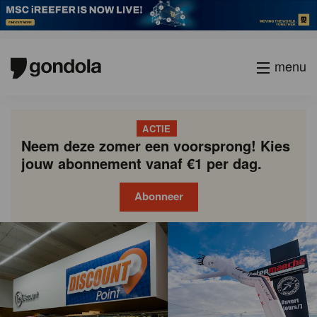
menu
ACTIE
Neem deze zomer een voorsprong! Kies
jouw abonnement vanaf €1 per dag.
Abonneer
Gondola
Gondola
academy
society