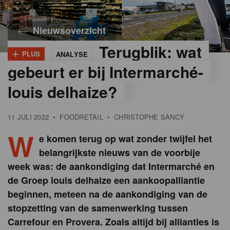
Nieuwsoverzicht
Terugblik: wat
+
PLUS
ANALYSE
©
Gondola
gebeurt er bij Intermarché-
louis delhaize?
11 JULI 2022
•
FOODRETAIL
•
CHRISTOPHE SANCY
W
e komen terug op wat zonder twijfel het
belangrijkste nieuws van de voorbije
week was: de aankondiging dat Intermarché en
de Groep louis delhaize een aankoopalliantie
beginnen, meteen na de aankondiging van de
stopzetting van de samenwerking tussen
Carrefour en Provera. Zoals altijd bij allianties is