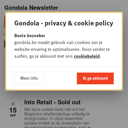
Gondola Newsletter
Gondola - privacy & cookie policy
Blijf voorop in retail & foodservice!
Beste bezoeker
gondola.be maakt gebruik van cookies om je
website-ervaring te optimaliseren. Door verder te
surfen, ga je akkoord met ons
cookiebeleid
.
Foodservice - Joint
WOE
9
business planning
SEP
Intro to Negotiation: Succes aan de
Meer info
Ik ga akkoord
onderhandelingstafel is geen toeval!
Into Retail - Sold out
DI
15
Mis deze unieke kans niet om het
Belgische retaillandschap volledig te
SEP
doorgronden. In deze essentiële
update ontdek je de strategieën van
de belangrijkste foodretailers, krijg je