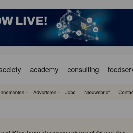
society
academy
consulting
foodser
onnementen
Adverteren
Jobs
Nieuwsbrief
Contac