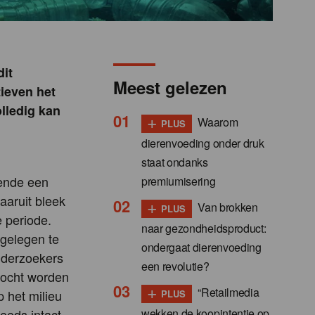
dit
Meest gelezen
tieven het
olledig kan
+
Waarom
PLUS
dierenvoeding onder druk
staat ondanks
rende een
premiumisering
aaruit bleek
+
Van brokken
PLUS
 periode.
naar gezondheidsproduct:
gelegen te
ondergaat dierenvoeding
nderzoekers
een revolutie?
zocht worden
+
“Retailmedia
 het milieu
PLUS
wekken de koopintentie op,
eeds intact,