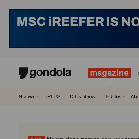
magazine
Nieuws
+PLUS
Dit is nieuw!
Edities
Ab