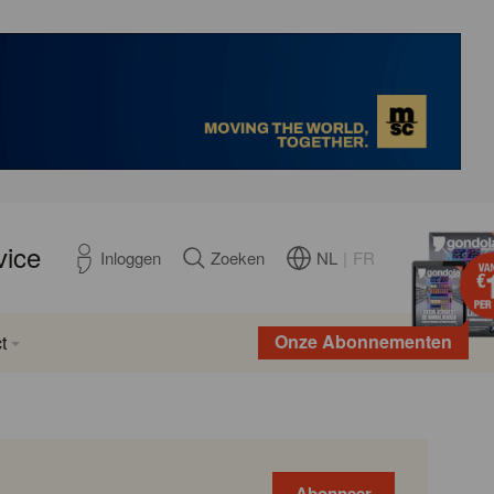
vice
NL
|
FR
Inloggen
Zoeken
Onze Abonnementen
t
Abonneer