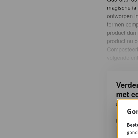
magische is 
ontworpen in
termen compo
product dumpt
product nu c
Composteerb
volgende crit
Verder
met e
accou
Gon
E-mailad
Best
gondo