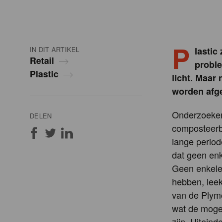
P
IN DIT ARTIKEL
lastic
Retail
proble
Plastic
licht. Maar 
worden afge
Onderzoeker
DELEN
composteerb
lange period
dat geen enk
Geen enkele
hebben, lee
van de Plymo
wat de mogel
zijn. Uitein