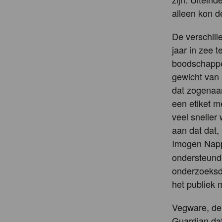
alleen kon 
De verschill
jaar in zee 
boodschappen
gewicht van
dat zogenaa
een etiket m
veel sneller
aan dat dat, 
Imogen Nappe
ondersteund
onderzoeksde
het publiek m
Vegware, de
Guardian dat