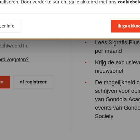
aliseren. Door verder te surfen, ga je akkoord met ons
cookiebel
Ontdek hier de voordel
ndola e-mailadres in.
ord
Toegang tot alle 
er info
Ik ga akko
nieuws
Lees 3 gratis Plus
achtwoord in.
per maand
rd vergeten?
Krijg de exclusiev
nieuwsbrief
De mogelijkheid o
of registreer
schrijven voor opl
van Gondola Aca
events van Gondo
Society