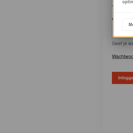
optim
Vul uw Go
Wachtwo
Me
Geef je w
Wachtwoo