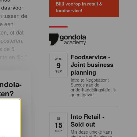
Blijf voorop in retail &
l daarvoor
foodservice!
en tussen de
je een
en, of dat
mposteren.
s de 5
Foodservice -
te en tijd.”
WOE
9
Joint business
planning
SEP
Intro to Negotiation:
ndola-
Succes aan de
onderhandelingstafel is
ken?
geen toeval!
hts
Into Retail -
g. Dit is
DI
15
Sold out
f te
SEP
Mis deze unieke kans
s.
niet om het Belgische