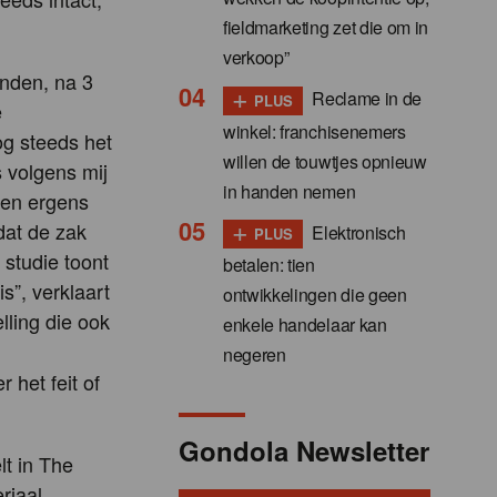
fieldmarketing zet die om in
verkoop”
onden, na 3
+
Reclame in de
PLUS
e
winkel: franchisenemers
og steeds het
willen de touwtjes opnieuw
 volgens mij
in handen nemen
sen ergens
+
dat de zak
Elektronisch
PLUS
studie toont
betalen: tien
s”, verklaart
ontwikkelingen die geen
lling die ook
enkele handelaar kan
negeren
 het feit of
Gondola Newsletter
t in The
riaal