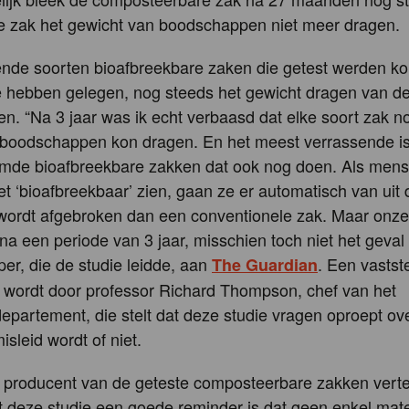
de zak het gewicht van boodschappen niet meer dragen.
ende soorten bioafbreekbare zaken die getest werden k
te hebben gelegen, nog steeds het gewicht dragen van d
. “Na 3 jaar was ik echt verbaasd dat elke soort zak n
 boodschappen kon dragen. En het meest verrassende is
mde bioafbreekbare zakken dat ook nog doen. Als men
et ‘bioafbreekbaar’ zien, gaan ze er automatisch van uit 
 wordt afgebroken dan een conventionele zak. Maar onze 
na een periode van 3 jaar, misschien toch niet het geval i
r, die de studie leidde, aan
. Een vastste
The Guardian
 wordt door professor Richard Thompson, chef van het
partement, die stelt dat deze studie vragen oproept over
isleid wordt of niet.
 producent van de geteste composteerbare zakken vertel
 deze studie een goede reminder is dat geen enkel mate