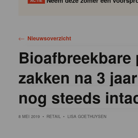
Neem deze zomer een voorspro
ACTIE
Gondola
Gondola
academy
society
Nieuwsoverzicht
Bioafbreekbare 
zakken na 3 jaar
nog steeds inta
8 MEI 2019
•
RETAIL
•
LISA GOETHUYSEN