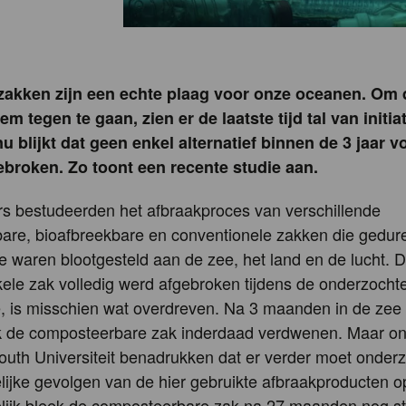
 zakken zijn een echte plaag voor onze oceanen. Om 
em tegen te gaan, zien er de laatste tijd tal van initia
nu blijkt dat geen enkel alternatief binnen de 3 jaar v
broken. Zo toont een recente studie aan.
s bestudeerden het afbraakproces van verschillende
are, bioafbreekbare en conventionele zakken die gedu
e waren blootgesteld aan de zee, het land en de lucht. D
ele zak volledig werd afgebroken tijdens de onderzochte
, is misschien wat overdreven. Na 3 maanden in de zee 
k de composteerbare zak inderdaad verdwenen. Maar o
uth Universiteit benadrukken dat er verder moet onder
ijke gevolgen van de hier gebruikte afbraakproducten op
delijk bleek de composteerbare zak na 27 maanden nog st