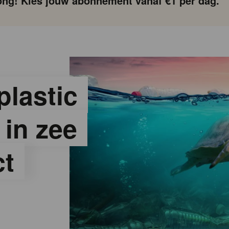
ng! Kies jouw abonnement vanaf €1 per dag.
plastic
 in zee
ct