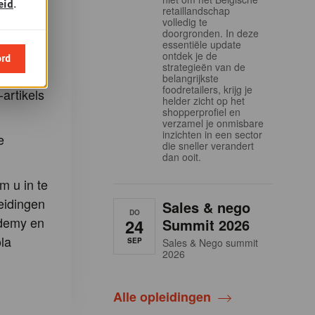
eid
.
retaillandschap
en:
volledig te
doorgronden. In deze
essentiële update
Gondola-
ontdek je de
ord
strategieën van de
belangrijkste
foodretailers, krijg je
-artikels
helder zicht op het
shopperprofiel en
verzamel je onmisbare
inzichten in een sector
e
die sneller verandert
dan ooit.
m u in te
eidingen
Sales & nego
DO
demy en
24
Summit 2026
la
SEP
Sales & Nego summit
2026
Alle opleidingen