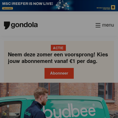
menu
ACTIE
Neem deze zomer een voorsprong! Kies
jouw abonnement vanaf €1 per dag.
Abonneer
Gondola
Gondola
academy
society