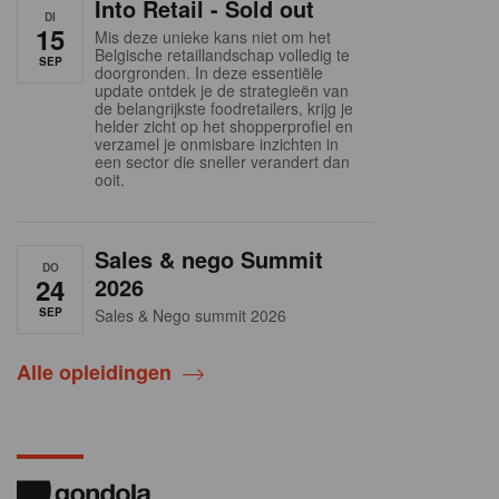
Into Retail - Sold out
DI
15
Mis deze unieke kans niet om het
Belgische retaillandschap volledig te
SEP
doorgronden. In deze essentiële
update ontdek je de strategieën van
de belangrijkste foodretailers, krijg je
helder zicht op het shopperprofiel en
verzamel je onmisbare inzichten in
een sector die sneller verandert dan
ooit.
Sales & nego Summit
DO
24
2026
SEP
Sales & Nego summit 2026
Alle opleidingen