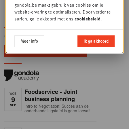
gondola.be maakt gebruik van cookies om je
ontwikkelingen die geen enkele
website-ervaring te optimaliseren. Door verder te
handelaar kan negeren
surfen, ga je akkoord met ons
cookiebeleid
.
Gondola Newsletter
Meer info
Ik ga akkoord
Blijf voorop in retail & foodservice!
Foodservice - Joint
WOE
9
business planning
SEP
Intro to Negotiation: Succes aan de
onderhandelingstafel is geen toeval!