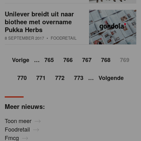
Unilever breidt uit naar
biothee met overname
Pukka Herbs
8 SEPTEMBER 2017
• FOODRETAIL
Vorige
…
765
766
767
768
769
770
771
772
773
…
Volgende
Meer nieuws:
Toon meer
Foodretail
Fmcg