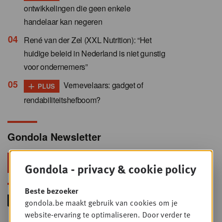
ontwikkelingen die geen enkele
handelaar kan negeren
René van der Zel (XXL Nutrition): “Het
huidige beleid in Nederland is niet gunstig
voor ondernemers”
+
Vernevelaars: gadget of
PLUS
rendabiliteitshefboom?
Gondola Newsletter
Blijf voorop in retail & foodservice!
Gondola - privacy & cookie policy
Beste bezoeker
gondola.be maakt gebruik van cookies om je
website-ervaring te optimaliseren. Door verder te