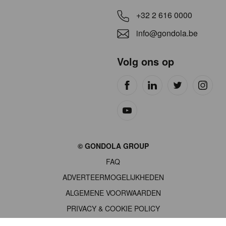
+32 2 616 0000
info@gondola.be
Volg ons op
Site
© GONDOLA GROUP
by
FAQ
wieni
ADVERTEERMOGELIJKHEDEN
ALGEMENE VOORWAARDEN
PRIVACY & COOKIE POLICY