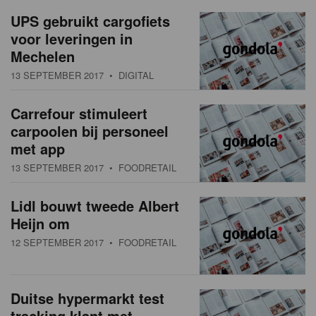
a
w
UPS gebruikt cargofiets
t
voor leveringen in
s
i
Mechelen
o
o
13 SEPTEMBER 2017
• DIGITAL
n
v
Carrefour stimuleert
e
carpoolen bij personeel
r
met app
13 SEPTEMBER 2017
• FOODRETAIL
z
i
Lidl bouwt tweede Albert
Heijn om
c
12 SEPTEMBER 2017
• FOODRETAIL
h
t
Duitse hypermarkt test
tracking klant met