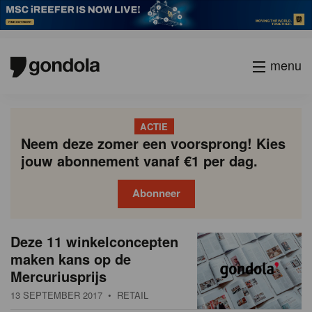
menu
ACTIE
Neem deze zomer een voorsprong! Kies
jouw abonnement vanaf €1 per dag.
Abonneer
N
Gondola
Gondola
Deze 11 winkelconcepten
P
Vorige
Page
Page
Page
Page
Current
Page
Page
Page
Page
Volgende
academy
society
i
maken kans op de
a
page
Mercuriusprijs
g
e
i
13 SEPTEMBER 2017
• RETAIL
u
n