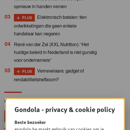
opnieuw in handen nemen
+
Elektronisch betalen: tien
PLUS
ontwikkelingen die geen enkele
handelaar kan negeren
René van der Zel (XXL Nutrition): “Het
huidige beleid in Nederland is niet gunstig
voor ondernemers”
+
Vernevelaars: gadget of
PLUS
rendabiliteitshefboom?
Gondola Newsletter
Gondola - privacy & cookie policy
Blijf voorop in retail & foodservice!
Beste bezoeker
gondola.be maakt gebruik van cookies om je