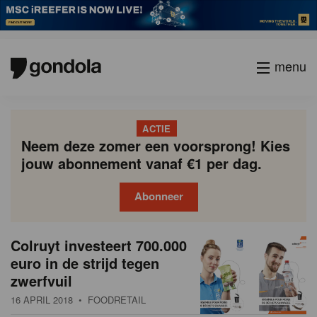
menu
ACTIE
Neem deze zomer een voorsprong! Kies
jouw abonnement vanaf €1 per dag.
Abonneer
N
Gondola
Gondola
Colruyt investeert 700.000
P
Vorige
Page
Page
Page
Page
Current
Page
Page
Page
Page
Volgende
academy
society
i
euro in de strijd tegen
a
page
zwerfvuil
g
e
i
16 APRIL 2018
• FOODRETAIL
u
n