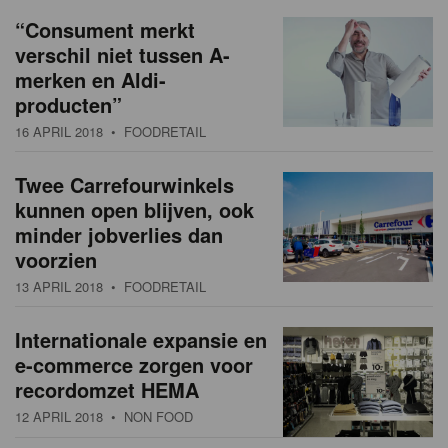
a
w
“Consument merkt
t
verschil niet tussen A-
s
i
merken en Aldi-
o
o
producten”
n
v
16 APRIL 2018
• FOODRETAIL
e
Twee Carrefourwinkels
kunnen open blijven, ook
r
minder jobverlies dan
z
voorzien
i
13 APRIL 2018
• FOODRETAIL
c
Internationale expansie en
h
e-commerce zorgen voor
recordomzet HEMA
t
12 APRIL 2018
• NON FOOD