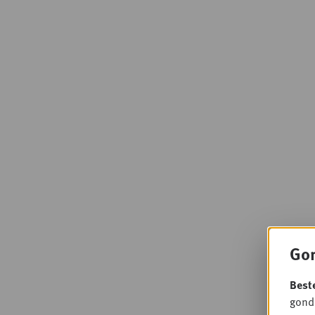
Gon
Best
gondo