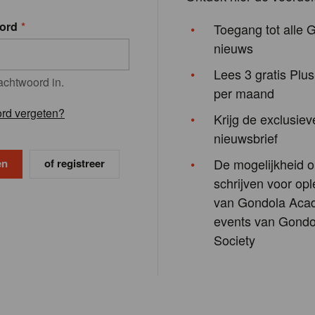
ord
Toegang tot alle 
nieuws
Lees 3 gratis Plus
achtwoord in.
per maand
rd vergeten?
Krijg de exclusiev
nieuwsbrief
De mogelijkheid o
of registreer
schrijven voor opl
van Gondola Aca
events van Gondo
Society