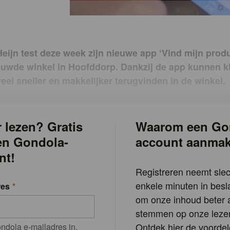
Heijn test deze week zijn nieuwe app ‘Vind mijn produc
euwde winkel in Hoofddorp. Dankzij de app kunnen k
eel sneller en makkelijker terugvinden in de winkel.
 lezen? Gratis
Waarom een Go
en Gondola-
account aanma
nt!
Registreren neemt slec
enkele minuten in besla
res
om onze inhoud beter a
stemmen op onze lezer
Ontdek hier de voordel
ndola e-mailadres in.