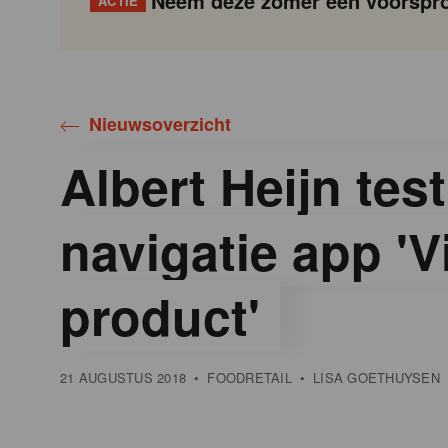
Neem deze zomer een voorspro
ACTIE
Gondola
Gondola
academy
society
Nieuwsoverzicht
Albert Heijn test
navigatie app 'V
product'
21 AUGUSTUS 2018
•
FOODRETAIL
•
LISA GOETHUYSEN