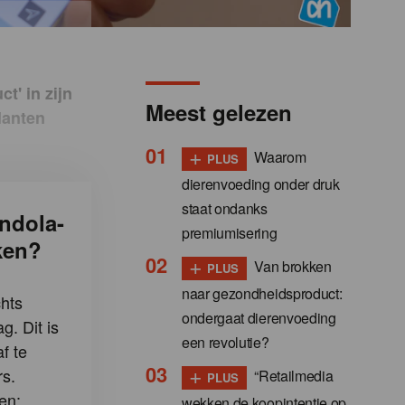
t' in zijn
Meest gelezen
lanten
+
Waarom
PLUS
dierenvoeding onder druk
staat ondanks
ndola-
premiumisering
ken?
+
Van brokken
PLUS
naar gezondheidsproduct:
hts
ondergaat dierenvoeding
g. Dit is
een revolutie?
f te
+
s.
“Retailmedia
PLUS
en:
wekken de koopintentie op,