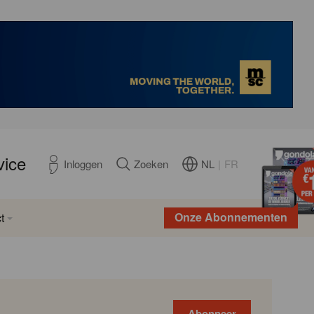
vice
NL
|
FR
Inloggen
Zoeken
Onze Abonnementen
t
Abonneer