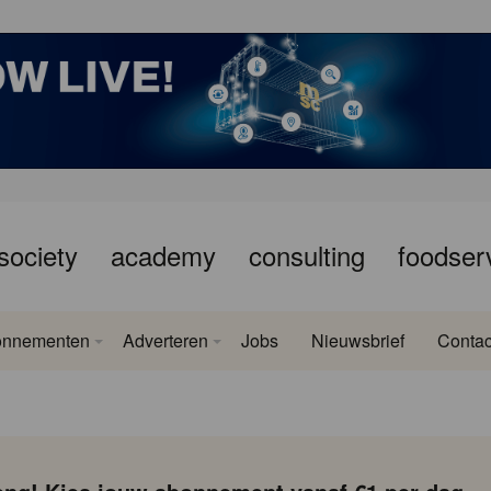
society
academy
consulting
foodser
onnementen
Adverteren
Jobs
Nieuwsbrief
Contac