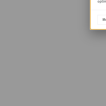
optim
Me