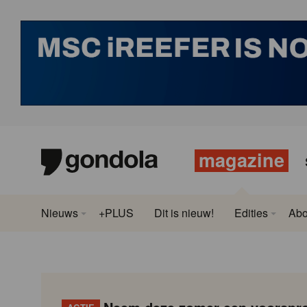
magazine
Nieuws
+PLUS
Dit is nieuw!
Edities
Ab