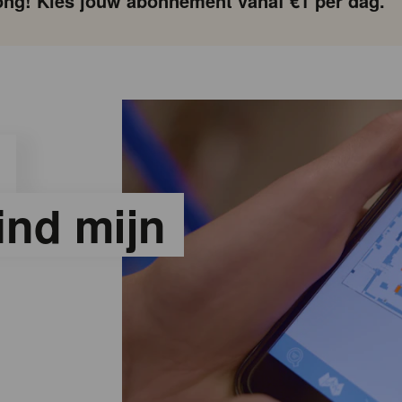
ng! Kies jouw abonnement vanaf €1 per dag.
ind mijn