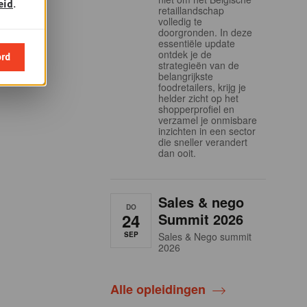
eid
.
retaillandschap
volledig te
doorgronden. In deze
essentiële update
ontdek je de
ord
strategieën van de
belangrijkste
foodretailers, krijg je
helder zicht op het
shopperprofiel en
verzamel je onmisbare
inzichten in een sector
die sneller verandert
dan ooit.
Sales & nego
DO
24
Summit 2026
SEP
Sales & Nego summit
2026
Alle opleidingen