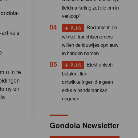
fieldmarketing zet die om in
Gondola-
verkoop”
+
Reclame in de
PLUS
-artikels
winkel: franchisenemers
willen de touwtjes opnieuw
e
in handen nemen
+
Elektronisch
PLUS
m u in te
betalen: tien
eidingen
ontwikkelingen die geen
demy en
enkele handelaar kan
la
negeren
Gondola Newsletter