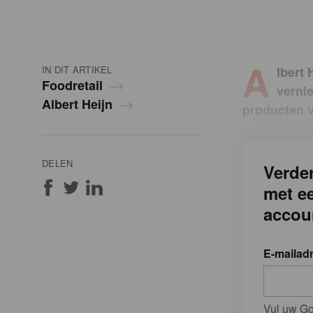
A
IN DIT ARTIKEL
lbert 
Foodretail
verni
Albert Heijn
producten v
DELEN
Verder
met e
accou
E-mailad
Vul uw Go