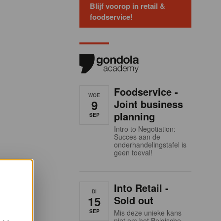
Blijf voorop in retail &
foodservice!
Foodservice -
WOE
9
Joint business
planning
SEP
Intro to Negotiation:
Succes aan de
onderhandelingstafel is
geen toeval!
Into Retail -
DI
15
Sold out
SEP
Mis deze unieke kans
niet om het Belgische