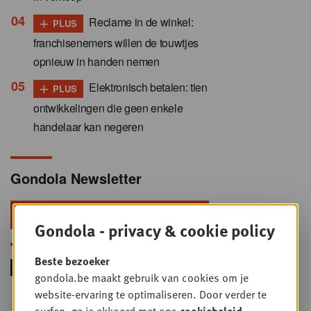
+
Reclame in de winkel:
PLUS
franchisenemers willen de touwtjes
opnieuw in handen nemen
+
Elektronisch betalen: tien
PLUS
ontwikkelingen die geen enkele
handelaar kan negeren
Gondola Newsletter
Blijf voorop in retail & foodservice!
Gondola - privacy & cookie policy
Beste bezoeker
gondola.be maakt gebruik van cookies om je
website-ervaring te optimaliseren. Door verder te