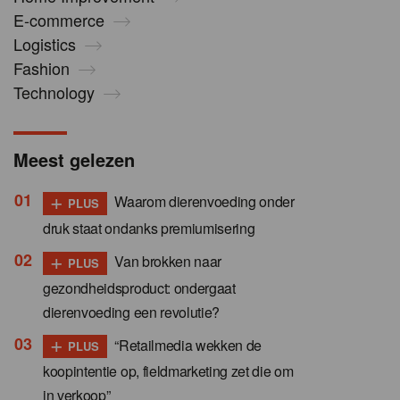
E-commerce
Logistics
Fashion
Technology
Meest gelezen
+
Waarom dierenvoeding onder
PLUS
druk staat ondanks premiumisering
+
Van brokken naar
PLUS
gezondheidsproduct: ondergaat
dierenvoeding een revolutie?
+
“Retailmedia wekken de
PLUS
koopintentie op, fieldmarketing zet die om
in verkoop”