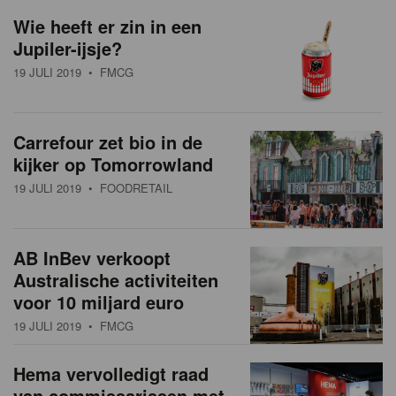
a
w
Wie heeft er zin in een
t
Jupiler-ijsje?
s
i
19 JULI 2019
• FMCG
o
o
n
v
Carrefour zet bio in de
e
kijker op Tomorrowland
r
19 JULI 2019
• FOODRETAIL
z
i
AB InBev verkoopt
Australische activiteiten
c
voor 10 miljard euro
h
19 JULI 2019
• FMCG
t
Hema vervolledigt raad
van commissarissen met