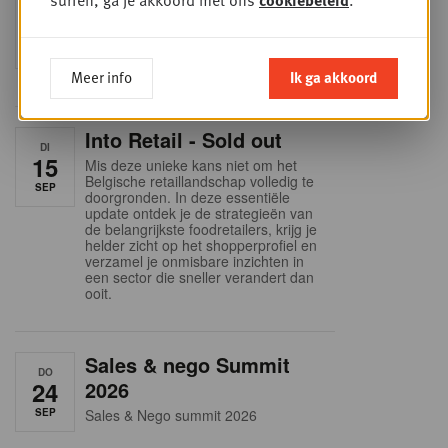
Foodservice - Joint
surfen, ga je akkoord met ons
cookiebeleid
.
WOE
9
business planning
SEP
Intro to Negotiation: Succes aan de
onderhandelingstafel is geen toeval!
Meer info
Ik ga akkoord
Into Retail - Sold out
DI
15
Mis deze unieke kans niet om het
Belgische retaillandschap volledig te
SEP
doorgronden. In deze essentiële
update ontdek je de strategieën van
de belangrijkste foodretailers, krijg je
helder zicht op het shopperprofiel en
verzamel je onmisbare inzichten in
een sector die sneller verandert dan
ooit.
Sales & nego Summit
DO
24
2026
SEP
Sales & Nego summit 2026