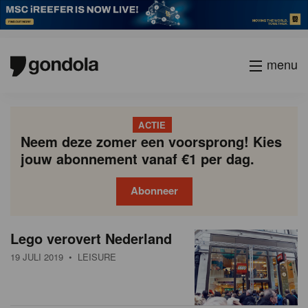
menu
ACTIE
Neem deze zomer een voorsprong! Kies
jouw abonnement vanaf €1 per dag.
Abonneer
N
Gondola
Gondola
Lego verovert Nederland
P
Vorige
Page
Page
Page
Page
Current
Page
Page
Page
Page
Volgende
academy
society
i
a
page
19 JULI 2019
• LEISURE
g
e
i
u
n