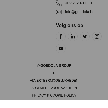
+32 2 616 0000
info@gondola.be
Volg ons op
Site
© GONDOLA GROUP
by
FAQ
wieni
ADVERTEERMOGELIJKHEDEN
ALGEMENE VOORWAARDEN
PRIVACY & COOKIE POLICY