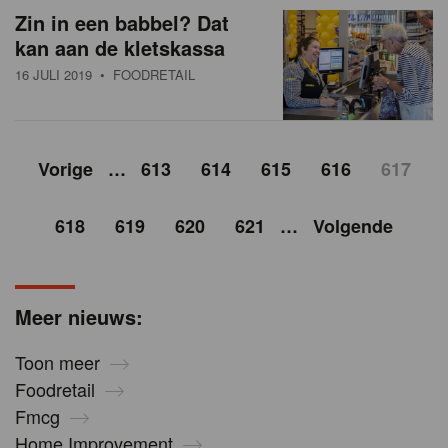
Zin in een babbel? Dat
kan aan de kletskassa
16 JULI 2019
• FOODRETAIL
Vorige
…
613
614
615
616
617
618
619
620
621
…
Volgende
Meer nieuws:
Toon meer
Foodretail
Fmcg
Home Improvement