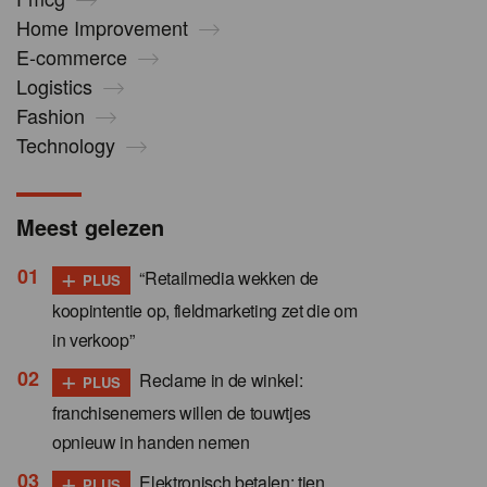
Home Improvement
E-commerce
Logistics
Fashion
Technology
Meest gelezen
+
“Retailmedia wekken de
PLUS
koopintentie op, fieldmarketing zet die om
in verkoop”
+
Reclame in de winkel:
PLUS
franchisenemers willen de touwtjes
opnieuw in handen nemen
+
Elektronisch betalen: tien
PLUS