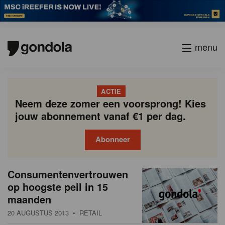
menu
ACTIE
Neem deze zomer een voorsprong! Kies
jouw abonnement vanaf €1 per dag.
Abonneer
N
Gondola
Gondola
Consumentenvertrouwen
P
Vorige
Page
Page
Page
Page
Current
Page
Page
Page
Page
Volgende
academy
society
i
op hoogste peil in 15
a
page
maanden
g
e
i
20 AUGUSTUS 2013
• RETAIL
u
n