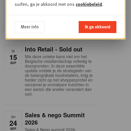
surfen, ga je akkoord met ons
cookiebeleid
.
Foodservice - Joint
WOE
9
business planning
SEP
Intro to Negotiation: Succes aan de
Meer info
Ik ga akkoord
onderhandelingstafel is geen toeval!
Into Retail - Sold out
DI
15
Mis deze unieke kans niet om het
Belgische retaillandschap volledig te
SEP
doorgronden. In deze essentiële
update ontdek je de strategieën van
de belangrijkste foodretailers, krijg je
helder zicht op het shopperprofiel en
verzamel je onmisbare inzichten in
een sector die sneller verandert dan
ooit.
Sales & nego Summit
DO
24
2026
SEP
Sales & Nego summit 2026