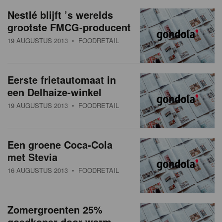
a
w
Nestlé blijft ’s werelds
t
grootste FMCG-producent
s
i
19 AUGUSTUS 2013
• FOODRETAIL
o
o
n
v
Eerste frietautomaat in
e
een Delhaize-winkel
r
19 AUGUSTUS 2013
• FOODRETAIL
z
i
Een groene Coca-Cola
met Stevia
c
16 AUGUSTUS 2013
• FOODRETAIL
h
t
Zomergroenten 25%
goedkoper door warm