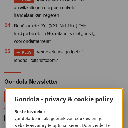
ontwikkelingen die geen enkele
handelaar kan negeren
René van der Zel (XXL Nutrition): “Het
huidige beleid in Nederland is niet gunstig
voor ondernemers”
+
Vernevelaars: gadget of
PLUS
rendabiliteitshefboom?
Gondola Newsletter
Blijf voorop in retail & foodservice!
Gondola - privacy & cookie policy
Beste bezoeker
gondola.be maakt gebruik van cookies om je
website-ervaring te optimaliseren. Door verder te