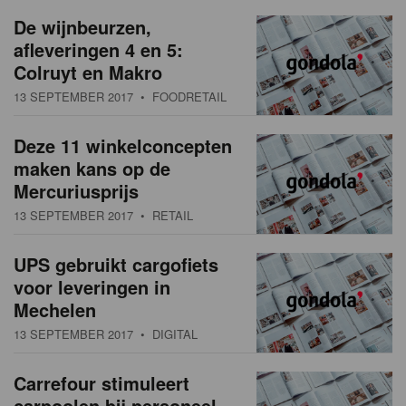
a
w
De wijnbeurzen,
t
afleveringen 4 en 5:
s
i
Colruyt en Makro
o
o
13 SEPTEMBER 2017
• FOODRETAIL
n
v
Deze 11 winkelconcepten
e
maken kans op de
r
Mercuriusprijs
13 SEPTEMBER 2017
• RETAIL
z
i
UPS gebruikt cargofiets
voor leveringen in
c
Mechelen
h
13 SEPTEMBER 2017
• DIGITAL
t
Carrefour stimuleert
carpoolen bij personeel