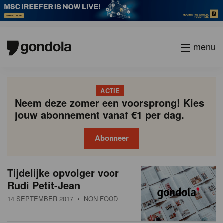
menu
ACTIE
Neem deze zomer een voorsprong! Kies
jouw abonnement vanaf €1 per dag.
Abonneer
N
Gondola
Gondola
Tijdelijke opvolger voor
P
Vorige
Page
Page
Page
Page
Current
Page
Page
Page
Page
Volgende
academy
society
i
Rudi Petit-Jean
a
page
g
e
14 SEPTEMBER 2017
• NON FOOD
i
u
n