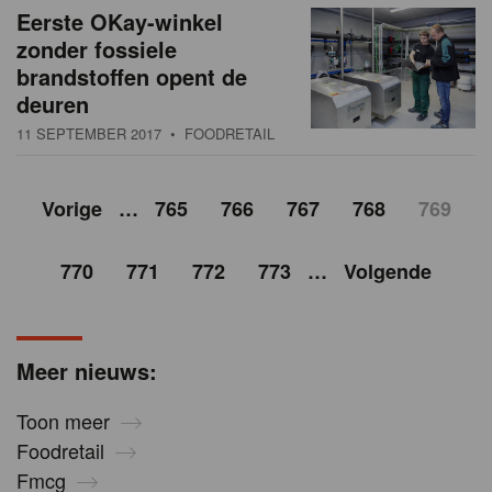
Eerste OKay-winkel
zonder fossiele
brandstoffen opent de
deuren
11 SEPTEMBER 2017
• FOODRETAIL
Vorige
…
765
766
767
768
769
770
771
772
773
…
Volgende
Meer nieuws:
Toon meer
Foodretail
Fmcg