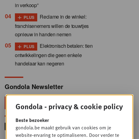
in verkoop”
+
Reclame in de winkel:
PLUS
franchisenemers willen de touwtjes
opnieuw in handen nemen
+
Elektronisch betalen: tien
PLUS
ontwikkelingen die geen enkele
handelaar kan negeren
Gondola Newsletter
Blijf voorop in retail & foodservice!
Gondola - privacy & cookie policy
Beste bezoeker
gondola.be maakt gebruik van cookies om je
website-ervaring te optimaliseren. Door verder te