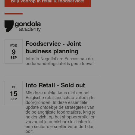
Blijf voorop in retail & foodservice!
Foodservice - Joint
WOE
9
business planning
SEP
Intro to Negotiation: Succes aan de
onderhandelingstafel is geen toeval!
Into Retail - Sold out
DI
15
Mis deze unieke kans niet om het
Belgische retaillandschap volledig te
SEP
doorgronden. In deze essentiële
update ontdek je de strategieën van
de belangrijkste foodretailers, krijg je
helder zicht op het shopperprofiel en
verzamel je onmisbare inzichten in
een sector die sneller verandert dan
ooit.