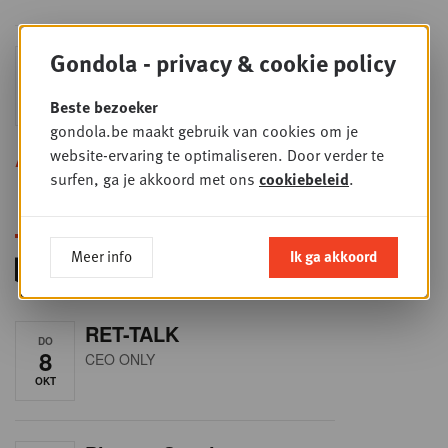
Sales & nego Summit
Gondola - privacy & cookie policy
DO
24
2026
Beste bezoeker
SEP
Sales & Nego summit 2026
gondola.be maakt gebruik van cookies om je
website-ervaring te optimaliseren. Door verder te
Alle opleidingen
surfen, ga je akkoord met ons
cookiebeleid
.
Meer info
Ik ga akkoord
RET-TALK
DO
8
CEO ONLY
OKT