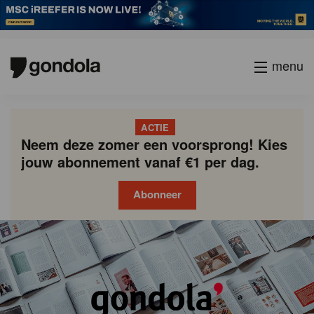
menu
ACTIE
Neem deze zomer een voorsprong! Kies
jouw abonnement vanaf €1 per dag.
Abonneer
Gondola
Gondola
academy
society