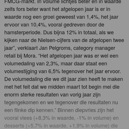
FMCG-markt. In volume lichtjes beter en in waarde
zelfs fors beter want het afgelopen jaar is er in
waarde nog een groei geweest van 1,4%, het jaar
ervoor van 10,4%, vooral gedreven door de
hamsterperiode. Dus bijna 12% in totaal, als we
kijken naar de Nielsen-cijfers van de afgelopen twee
jaar”, verklaart Jan Pelgroms, category manager
retail bij Mora. “Het afgelopen jaar was er wel een
volumedaling van 2,3%, maar daar staat een
volumestijging van 6,5% tegenover het jaar ervoor.
De volumedaling die we dit jaar zien heeft te maken
met het feit dat we midden maart tot begin mei die
enorm sterke resultaten van vorig jaar zijn
tegengekomen en we tegenover die resultaten nu
een flinke dip kennen.” Binnen diepvries zijn het
vooral vlees (+8,3% in waarde, -1% in volume) en
desserts (+5,7% in waarde, +1,9% in volume) die