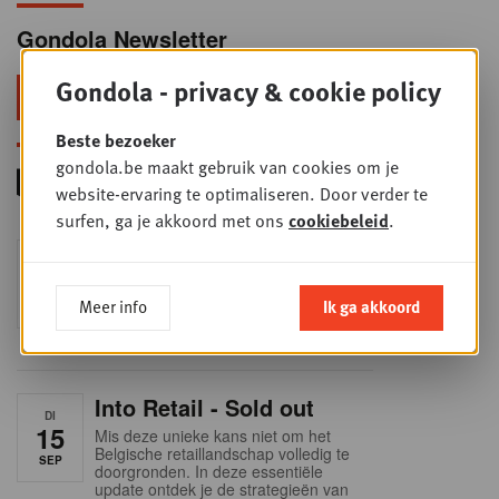
Gondola Newsletter
Gondola - privacy & cookie policy
Blijf voorop in retail & foodservice!
Beste bezoeker
gondola.be maakt gebruik van cookies om je
website-ervaring te optimaliseren. Door verder te
surfen, ga je akkoord met ons
cookiebeleid
.
Foodservice - Joint
WOE
9
business planning
Meer info
Ik ga akkoord
SEP
Intro to Negotiation: Succes aan de
onderhandelingstafel is geen toeval!
Into Retail - Sold out
DI
15
Mis deze unieke kans niet om het
Belgische retaillandschap volledig te
SEP
doorgronden. In deze essentiële
update ontdek je de strategieën van