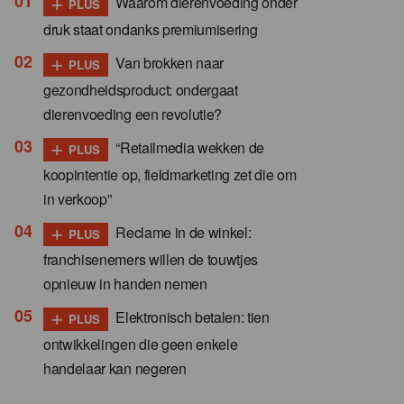
+
Waarom dierenvoeding onder
PLUS
druk staat ondanks premiumisering
+
Van brokken naar
PLUS
gezondheidsproduct: ondergaat
dierenvoeding een revolutie?
+
“Retailmedia wekken de
PLUS
koopintentie op, fieldmarketing zet die om
in verkoop”
+
Reclame in de winkel:
PLUS
franchisenemers willen de touwtjes
opnieuw in handen nemen
+
Elektronisch betalen: tien
PLUS
ontwikkelingen die geen enkele
handelaar kan negeren