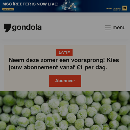
menu
ACTIE
Neem deze zomer een voorsprong! Kies
jouw abonnement vanaf €1 per dag.
Abonneer
Gondola
Gondola
academy
society