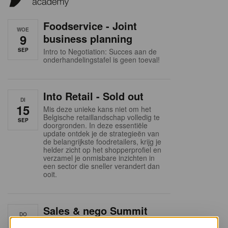
Foodservice - Joint
WOE
9
business planning
SEP
Intro to Negotiation: Succes aan de
onderhandelingstafel is geen toeval!
Into Retail - Sold out
DI
15
Mis deze unieke kans niet om het
Belgische retaillandschap volledig te
SEP
doorgronden. In deze essentiële
update ontdek je de strategieën van
de belangrijkste foodretailers, krijg je
helder zicht op het shopperprofiel en
verzamel je onmisbare inzichten in
een sector die sneller verandert dan
ooit.
Sales & nego Summit
DO
24
2026