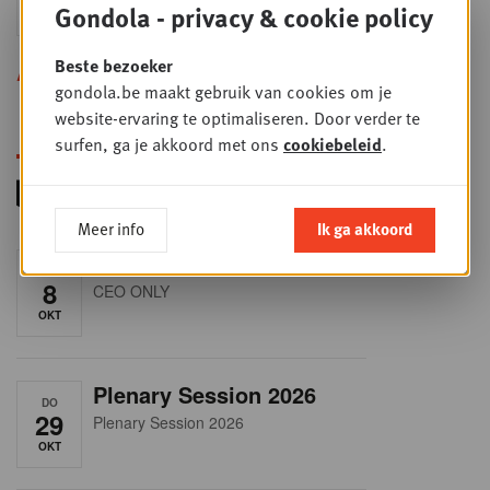
Gondola - privacy & cookie policy
SEP
Sales & Nego summit 2026
Beste bezoeker
Alle opleidingen
gondola.be maakt gebruik van cookies om je
website-ervaring te optimaliseren. Door verder te
surfen, ga je akkoord met ons
cookiebeleid
.
Meer info
Ik ga akkoord
RET-TALK
DO
8
CEO ONLY
OKT
Plenary Session 2026
DO
29
Plenary Session 2026
OKT