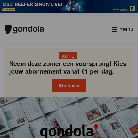
menu
ACTIE
Neem deze zomer een voorsprong! Kies
jouw abonnement vanaf €1 per dag.
Abonneer
Gondola
Gondola
academy
society