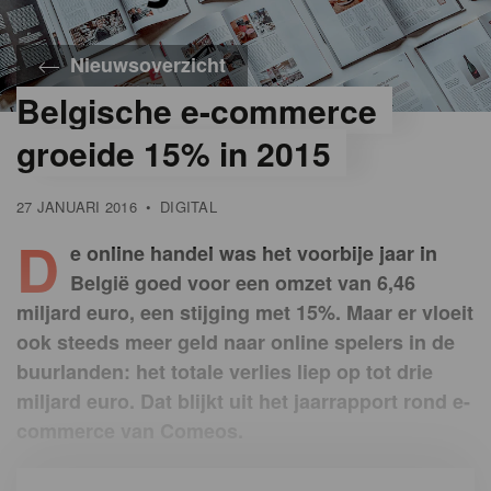
Nieuwsoverzicht
Belgische e-commerce
groeide 15% in 2015
27 JANUARI 2016
•
DIGITAL
D
e online handel was het voorbije jaar in
België goed voor een omzet van 6,46
miljard euro, een stijging met 15%. Maar er vloeit
ook steeds meer geld naar online spelers in de
buurlanden: het totale verlies liep op tot drie
miljard euro. Dat blijkt uit het jaarrapport rond e-
commerce van Comeos.