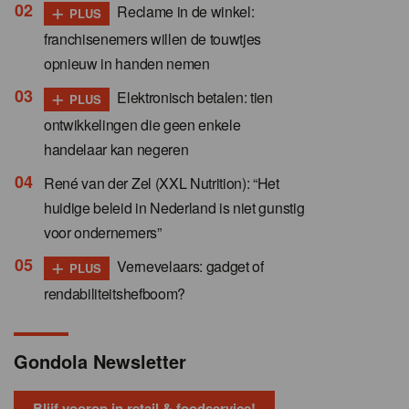
+
Reclame in de winkel:
PLUS
franchisenemers willen de touwtjes
opnieuw in handen nemen
+
Elektronisch betalen: tien
PLUS
ontwikkelingen die geen enkele
handelaar kan negeren
René van der Zel (XXL Nutrition): “Het
huidige beleid in Nederland is niet gunstig
voor ondernemers”
+
Vernevelaars: gadget of
PLUS
rendabiliteitshefboom?
Gondola Newsletter
Blijf voorop in retail & foodservice!