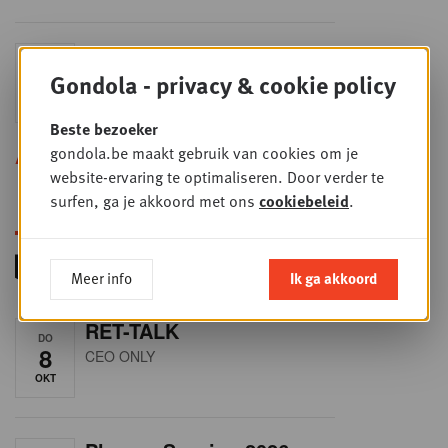
Sales & nego Summit
DO
24
2026
Gondola - privacy & cookie policy
SEP
Sales & Nego summit 2026
Beste bezoeker
gondola.be maakt gebruik van cookies om je
Alle opleidingen
website-ervaring te optimaliseren. Door verder te
surfen, ga je akkoord met ons
cookiebeleid
.
Meer info
Ik ga akkoord
RET-TALK
DO
8
CEO ONLY
OKT