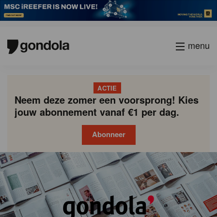
menu
ACTIE
Neem deze zomer een voorsprong! Kies
jouw abonnement vanaf €1 per dag.
Abonneer
Gondola
Gondola
academy
society