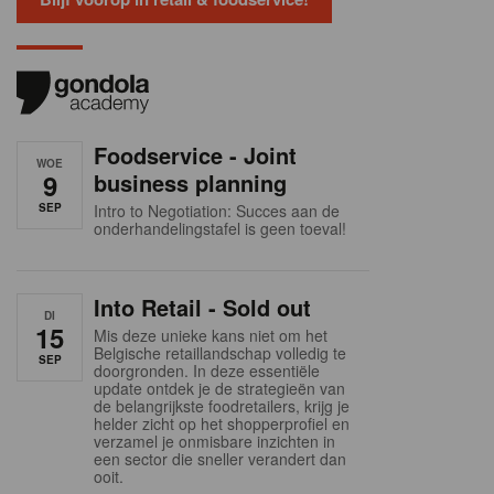
Foodservice - Joint
WOE
9
business planning
SEP
Intro to Negotiation: Succes aan de
onderhandelingstafel is geen toeval!
Into Retail - Sold out
DI
15
Mis deze unieke kans niet om het
Belgische retaillandschap volledig te
SEP
doorgronden. In deze essentiële
update ontdek je de strategieën van
de belangrijkste foodretailers, krijg je
helder zicht op het shopperprofiel en
verzamel je onmisbare inzichten in
een sector die sneller verandert dan
ooit.