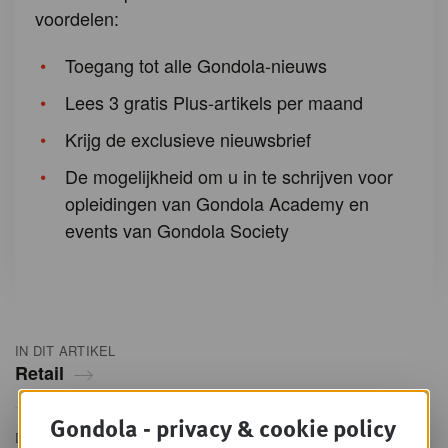
voordelen:
Toegang tot alle Gondola-nieuws
Lees 3 gratis Plus-artikels per maand
Krijg de exclusieve nieuwsbrief
De mogelijkheid om u in te schrijven voor
opleidingen van Gondola Academy en
events van Gondola Society
IN DIT ARTIKEL
Retail
Gondola - privacy & cookie policy
DELEN