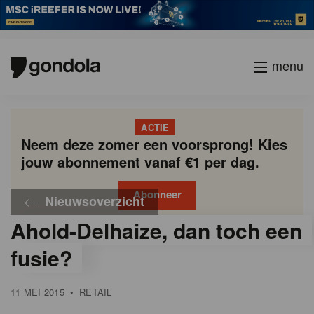
menu
ACTIE
Neem deze zomer een voorsprong! Kies
jouw abonnement vanaf €1 per dag.
Abonneer
Nieuwsoverzicht
Ahold-Delhaize, dan toch een
Gondola
Gondola
academy
society
fusie?
11 MEI 2015
•
RETAIL