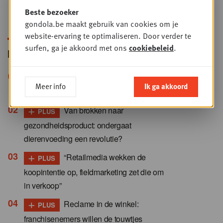
Beste bezoeker
gondola.be maakt gebruik van cookies om je
website-ervaring te optimaliseren. Door verder te
surfen, ga je akkoord met ons
cookiebeleid
.
Meest gelezen
+
Waarom dierenvoeding onder
PLUS
Meer info
Ik ga akkoord
druk staat ondanks premiumisering
+
Van brokken naar
PLUS
gezondheidsproduct: ondergaat
dierenvoeding een revolutie?
+
“Retailmedia wekken de
PLUS
koopintentie op, fieldmarketing zet die om
in verkoop”
+
Reclame in de winkel:
PLUS
franchisenemers willen de touwtjes