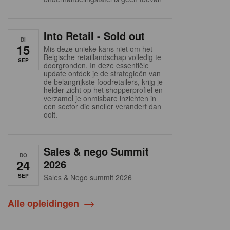
Into Retail - Sold out
DI
15
Mis deze unieke kans niet om het
Belgische retaillandschap volledig te
SEP
doorgronden. In deze essentiële
update ontdek je de strategieën van
de belangrijkste foodretailers, krijg je
helder zicht op het shopperprofiel en
verzamel je onmisbare inzichten in
een sector die sneller verandert dan
ooit.
Sales & nego Summit
DO
24
2026
SEP
Sales & Nego summit 2026
Alle opleidingen