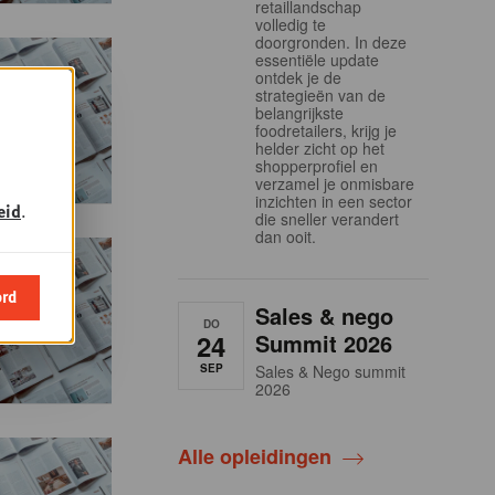
retaillandschap
volledig te
doorgronden. In deze
essentiële update
ontdek je de
strategieën van de
belangrijkste
foodretailers, krijg je
helder zicht op het
shopperprofiel en
verzamel je onmisbare
inzichten in een sector
eid
.
die sneller verandert
dan ooit.
ord
Sales & nego
DO
24
Summit 2026
SEP
Sales & Nego summit
2026
Alle opleidingen