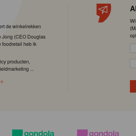
A
Wi
ert de winkelrekken
(M
op
de Jong (CEO Douglas
 foodretail heb ik
icy producten,
ieldmarketing ...