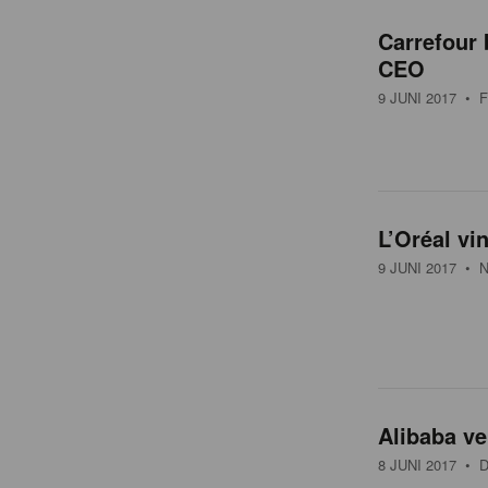
o
Carrefour
v
CEO
9 JUNI 2017
• F
e
r
L’Oréal v
z
9 JUNI 2017
• N
i
c
Alibaba ve
h
8 JUNI 2017
• D