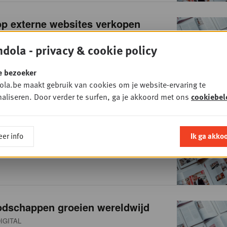
op externe websites verkopen
-COMMERCE
dola - privacy & cookie policy
e bezoeker
la.be maakt gebruik van cookies om je website-ervaring te
aliseren. Door verder te surfen, ga je akkoord met ons
cookiebel
 e-commerce nadert maturiteit
IGITAL
er info
Ik ga akko
odschappen groeien wereldwijd
IGITAL