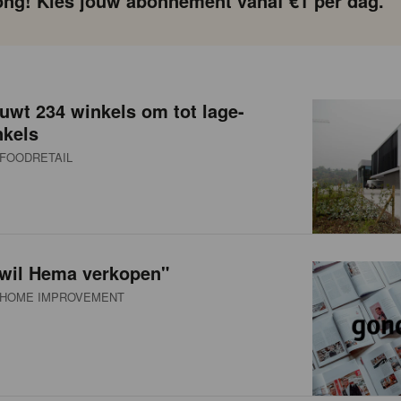
ng! Kies jouw abonnement vanaf €1 per dag.
uwt 234 winkels om tot lage-
nkels
FOODRETAIL
 wil Hema verkopen"
HOME IMPROVEMENT