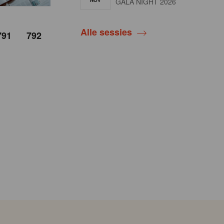
NOV
GALA NIGHT 2026
Alle sessies
791
792