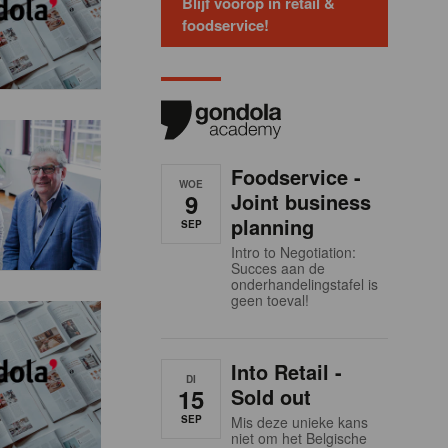
Blijf voorop in retail &
foodservice!
Foodservice -
WOE
9
Joint business
planning
SEP
Intro to Negotiation:
Succes aan de
onderhandelingstafel is
geen toeval!
Into Retail -
DI
15
Sold out
SEP
Mis deze unieke kans
niet om het Belgische