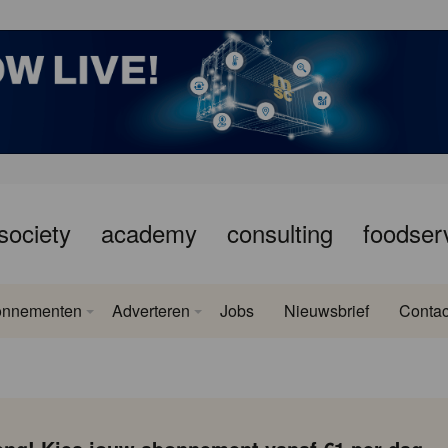
society
academy
consulting
foodser
onnementen
Adverteren
Jobs
Nieuwsbrief
Contac