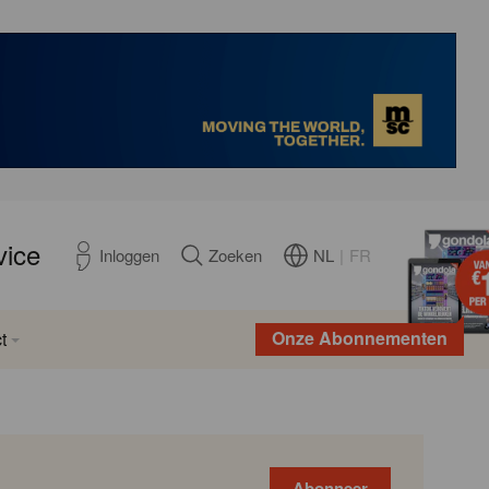
vice
NL
|
FR
Inloggen
Zoeken
Onze Abonnementen
t
Abonneer