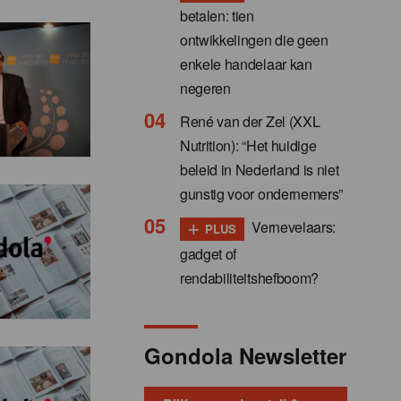
betalen: tien
ontwikkelingen die geen
enkele handelaar kan
negeren
René van der Zel (XXL
Nutrition): “Het huidige
beleid in Nederland is niet
gunstig voor ondernemers”
+
Vernevelaars:
PLUS
gadget of
rendabiliteitshefboom?
Gondola Newsletter