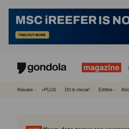
magazine
Nieuws
+PLUS
Dit is nieuw!
Edities
Ab