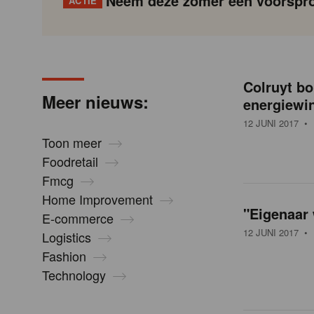
Neem deze zomer een voorspro
ACTIE
N
Gondola
Gondola
academy
society
i
Colruyt bo
P
Vorige
Page
Page
Page
Page
Current
Page
Page
Page
Page
Volgende
Meer nieuws:
energiewi
a
page
g
12 JUNI 2017
• 
e
i
Toon meer
n
Foodretail
u
a
Fmcg
t
Home Improvement
i
"Eigenaar
w
E-commerce
o
12 JUNI 2017
• 
Logistics
n
Fashion
s
Technology