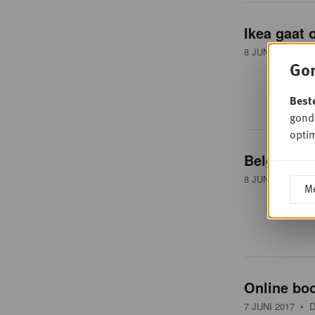
Ikea gaat 
8 JUNI 2017
• E
Gon
Best
gondo
optim
Belgische
8 JUNI 2017
• D
Me
Online bo
7 JUNI 2017
• D