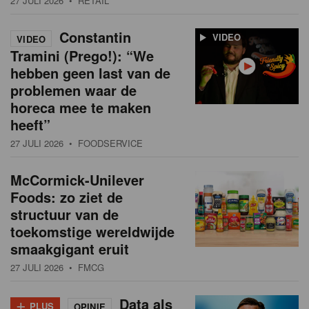
27 JULI 2026
• RETAIL
Constantin
VIDEO
VIDEO
Tramini (Prego!): “We
hebben geen last van de
problemen waar de
horeca mee te maken
heeft”
27 JULI 2026
• FOODSERVICE
McCormick-Unilever
Foods: zo ziet de
structuur van de
toekomstige wereldwijde
smaakgigant eruit
27 JULI 2026
• FMCG
+
Data als
PLUS
OPINIE