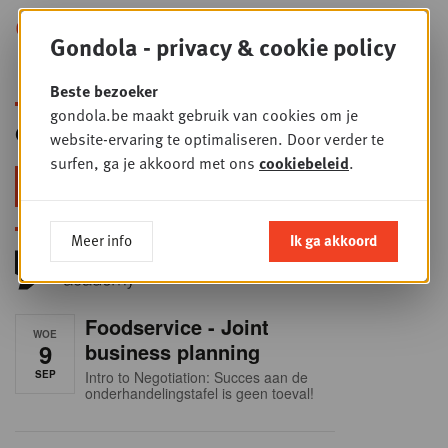
+
Vernevelaars: gadget of
PLUS
Gondola - privacy & cookie policy
rendabiliteitshefboom?
Beste bezoeker
gondola.be maakt gebruik van cookies om je
Gondola Newsletter
website-ervaring te optimaliseren. Door verder te
surfen, ga je akkoord met ons
cookiebeleid
.
Blijf voorop in retail & foodservice!
Meer info
Ik ga akkoord
Foodservice - Joint
WOE
9
business planning
SEP
Intro to Negotiation: Succes aan de
onderhandelingstafel is geen toeval!