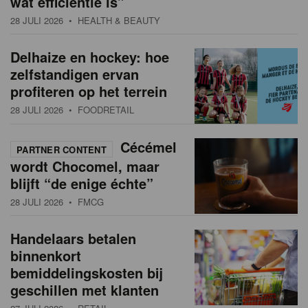
wat efficiëntie is”
a
w
28 JULI 2026
• HEALTH & BEAUTY
t
s
i
Delhaize en hockey: hoe
o
o
zelfstandigen ervan
n
profiteren op het terrein
v
28 JULI 2026
• FOODRETAIL
e
r
Cécémel
PARTNER CONTENT
wordt Chocomel, maar
z
blijft “de enige échte”
i
28 JULI 2026
• FMCG
c
Handelaars betalen
h
binnenkort
t
bemiddelingskosten bij
geschillen met klanten