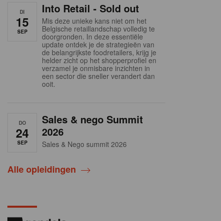
Into Retail - Sold out
DI
15
Mis deze unieke kans niet om het
Belgische retaillandschap volledig te
SEP
doorgronden. In deze essentiële
update ontdek je de strategieën van
de belangrijkste foodretailers, krijg je
helder zicht op het shopperprofiel en
verzamel je onmisbare inzichten in
een sector die sneller verandert dan
ooit.
Sales & nego Summit
DO
24
2026
SEP
Sales & Nego summit 2026
Alle opleidingen