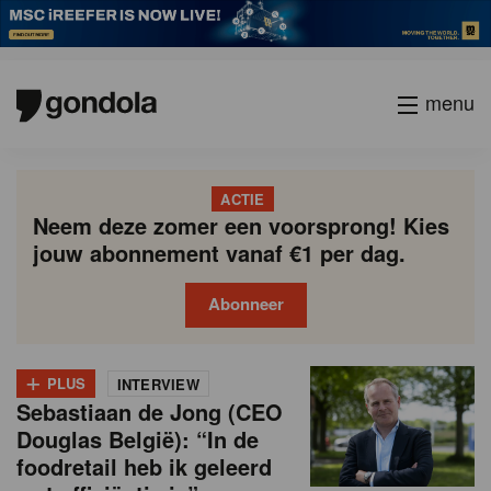
menu
ACTIE
Neem deze zomer een voorsprong! Kies
jouw abonnement vanaf €1 per dag.
Abonneer
N
Gondola
Gondola
+
P
Vorige
Page
Page
Current
Page
Page
Page
Page
Page
Page
Volgende
academy
society
PLUS
INTERVIEW
i
a
Sebastiaan de Jong (CEO
page
g
e
Douglas België): “In de
i
foodretail heb ik geleerd
u
n