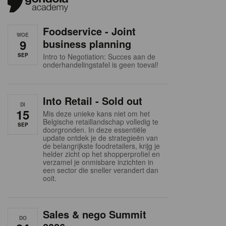
Foodservice - Joint
WOE
9
business planning
SEP
Intro to Negotiation: Succes aan de
onderhandelingstafel is geen toeval!
Into Retail - Sold out
DI
15
Mis deze unieke kans niet om het
Belgische retaillandschap volledig te
SEP
doorgronden. In deze essentiële
update ontdek je de strategieën van
de belangrijkste foodretailers, krijg je
helder zicht op het shopperprofiel en
verzamel je onmisbare inzichten in
een sector die sneller verandert dan
ooit.
Sales & nego Summit
DO