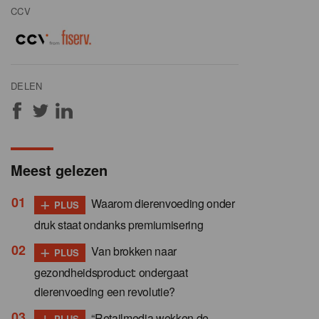
CCV
DELEN
Meest gelezen
+
Waarom dierenvoeding onder
PLUS
druk staat ondanks premiumisering
+
Van brokken naar
PLUS
gezondheidsproduct: ondergaat
dierenvoeding een revolutie?
+
“Retailmedia wekken de
PLUS