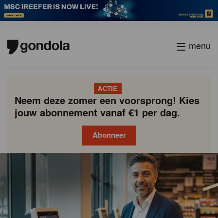
menu
ACTIE
Neem deze zomer een voorsprong! Kies
jouw abonnement vanaf €1 per dag.
Abonneer
Gondola
Gondola
academy
society