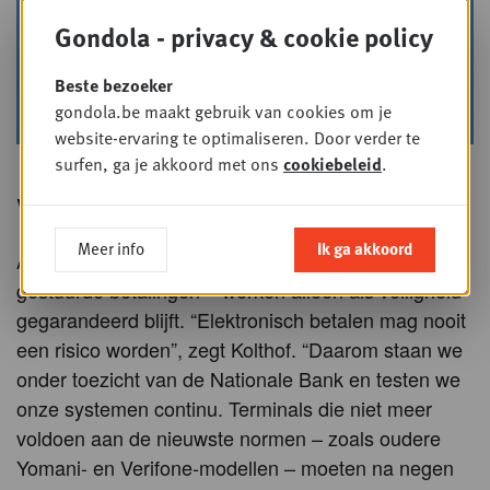
Gondola - privacy & cookie policy
Beste bezoeker
gondola.be maakt gebruik van cookies om je
website-ervaring te optimaliseren. Door verder te
©
CCV
surfen, ga je akkoord met ons
cookiebeleid
.
Veiligheid als prioriteit
Meer info
Ik ga akkoord
Al deze innovaties – van selfservice tot AI-
gestuurde betalingen – werken alleen als veiligheid
gegarandeerd blijft. “Elektronisch betalen mag nooit
een risico worden”, zegt Kolthof. “Daarom staan we
onder toezicht van de Nationale Bank en testen we
onze systemen continu. Terminals die niet meer
voldoen aan de nieuwste normen – zoals oudere
Yomani- en Verifone-modellen – moeten na negen