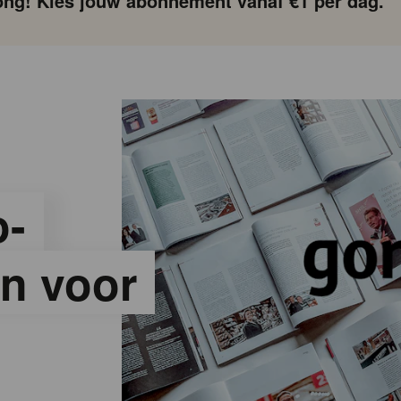
ng! Kies jouw abonnement vanaf €1 per dag.
o-
n voor