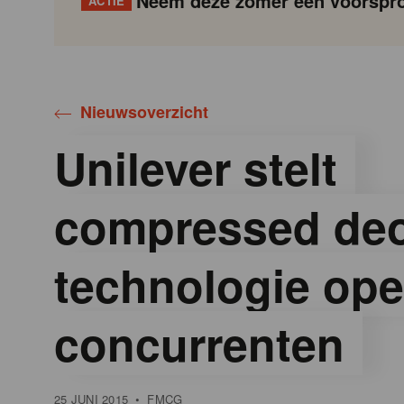
Neem deze zomer een voorspro
ACTIE
Gondola
Gondola
academy
society
Nieuwsoverzicht
Unilever stelt
compressed de
technologie ope
concurrenten
25 JUNI 2015
•
FMCG