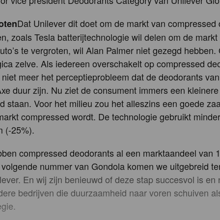
or vice president Deodorants Category van Unilever Glo
Dat Unilever dit doet om de markt van compressed
oten
en, zoals Tesla batterijtechnologie wil delen om de markt
auto’s te vergroten, wil Alan Palmer niet gezegd hebben. O
gica zelve. Als iedereen overschakelt op compressed deo
 niet meer het perceptieprobleem dat de deodorants va
e duur zijn. Nu ziet de consument immers een kleinere
d staan. Voor het milieu zou het alleszins een goede zaak
markt compressed wordt. De technologie gebruikt minde
m (-25%).
ebben compressed deodorants al een marktaandeel van 
het volgende nummer van Gondola komen we uitgebreid te
lever. En wij zijn benieuwd of deze stap succesvol is en
ndere bedrijven die duurzaamheid naar voren schuiven al
egie.