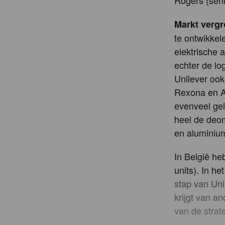
Rogers (seni
Markt vergr
te ontwikkel
elektrische 
echter de lo
Unilever ook
Rexona en Ax
evenveel gel
heel de deo
en aluminiu
In België h
units). In 
stap van Uni
krijgt van a
van de strat