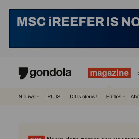
magazine
Nieuws
+PLUS
Dit is nieuw!
Edities
Ab