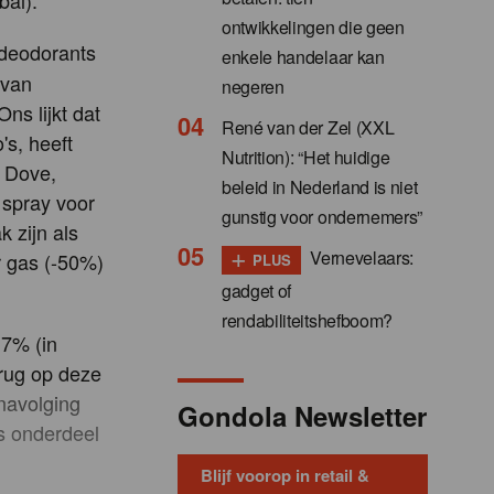
bal).
ontwikkelingen die geen
 deodorants
enkele handelaar kan
 van
negeren
ns lijkt dat
René van der Zel (XXL
's, heeft
Nutrition): “Het huidige
n Dove,
beleid in Nederland is niet
 spray voor
gunstig voor ondernemers”
 zijn als
+
Vernevelaars:
r gas (-50%)
PLUS
gadget of
rendabiliteitshefboom?
17% (in
rug op deze
 navolging
Gondola Newsletter
s onderdeel
Blijf voorop in retail &