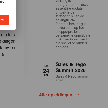
volledig te
eid
.
-artikels
doorgronden. In deze
essentiële update
ontdek je de
strategieën van de
e
ord
belangrijkste
foodretailers, krijg je
helder zicht op het
shopperprofiel en
m u in te
verzamel je onmisbare
inzichten in een sector
eidingen
die sneller verandert
demy en
dan ooit.
la
Sales & nego
DO
24
Summit 2026
SEP
Sales & Nego summit
2026
Alle opleidingen