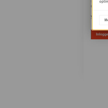
optim
Geef je w
Wachtwoo
Me