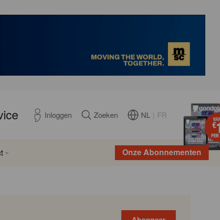
vice
NL
|
FR
Inloggen
Zoeken
Onze Abonnementen
t
Abonneer