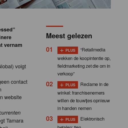
essed”
Meest gelezen
inere
at vernam
+
“Retailmedia
PLUS
wekken de koopintentie op,
obal) volgt
fieldmarketing zet die om in
verkoop”
 geen contact
+
Reclame in de
PLUS
n
winkel: franchisenemers
en website
willen de touwtjes opnieuw
in handen nemen
currenten
+
Elektronisch
PLUS
egt Tamara
betalen: tien