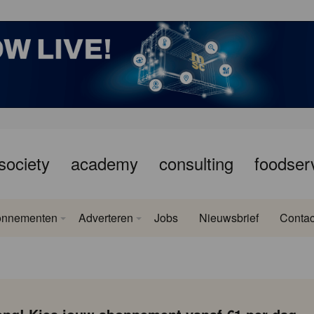
society
academy
consulting
foodser
onnementen
Adverteren
Jobs
Nieuwsbrief
Contac