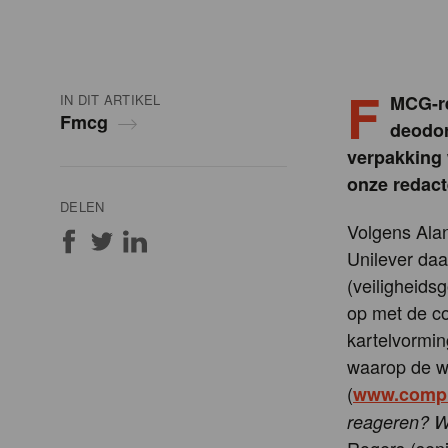
F
IN DIT ARTIKEL
MCG-re
Fmcg
deodor
verpakking 
onze redact
DELEN
Volgens Alan
Unilever daa
(veiligheids
op met de co
kartelvormin
waarop de wh
(
www.compr
reageren? Wa