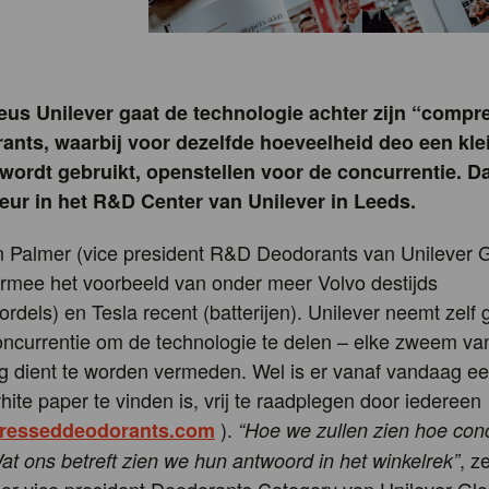
us Unilever gaat de technologie achter zijn “compr
ants, waarbij voor dezelfde hoeveelheid deo een kle
wordt gebruikt, openstellen voor de concurrentie. D
eur in het R&D Center van Unilever in Leeds.
 Palmer (vice president R&D Deodorants van Unilever Gl
rmee het voorbeeld van onder meer Volvo destijds
gordels) en Tesla recent (batterijen). Unilever neemt zelf
ncurrentie om de technologie te delen – elke zweem va
g dient te worden vermeden. Wel is er vanaf vandaag e
ite paper te vinden is, vrij te raadplegen door iedereen
).
esseddeodorants.com
“Hoe we zullen zien hoe con
, z
t ons betreft zien we hun antwoord in het winkelrek”