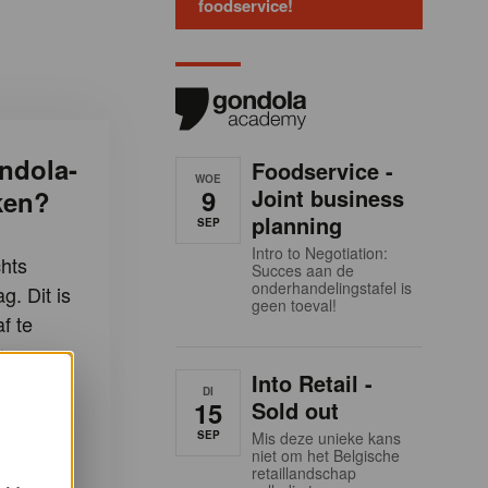
foodservice!
ndola-
Foodservice -
WOE
9
Joint business
ken?
planning
SEP
Intro to Negotiation:
hts
Succes aan de
onderhandelingstafel is
g. Dit is
geen toeval!
f te
s.
Into Retail -
en:
DI
15
Sold out
Gondola-
SEP
Mis deze unieke kans
niet om het Belgische
retaillandschap