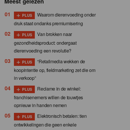
Meest gelezen
+
Waarom dierenvoeding onder
PLUS
druk staat ondanks premiumisering
+
Van brokken naar
PLUS
gezondheidsproduct: ondergaat
dierenvoeding een revolutie?
+
“Retailmedia wekken de
PLUS
koopintentie op, fieldmarketing zet die om
in verkoop”
+
Reclame in de winkel:
PLUS
franchisenemers willen de touwtjes
opnieuw in handen nemen
+
Elektronisch betalen: tien
PLUS
ontwikkelingen die geen enkele