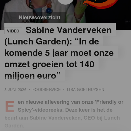
Nieuwsoverzicht
Sabine Vanderveken
VIDEO
©
Gondola
(Lunch Garden): “In de
komende 5 jaar moet onze
omzet groeien tot 140
miljoen euro”
8 JUNI 2026
•
FOODSERVICE
•
LISA GOETHUYSEN
E
en nieuwe aflevering van onze 'Friendly or
Spicy'-videoreeks. Deze keer is het de
beurt aan Sabine Vanderveken, CEO bij Lunch
Garden.