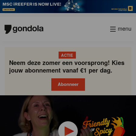
menu
ACTIE
Neem deze zomer een voorsprong! Kies
jouw abonnement vanaf €1 per dag.
Abonneer
Gondola
Gondola
academy
society