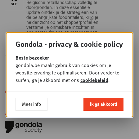
Belgische retaillandschap volledig te
SEP
doorgronden. In deze essentiële
update ontdek je de strategieën van
de belangrijkste foodretailers, krijg je
helder zicht op het shopperprofiel en
verzamel je onmisbare inzichten in
een sector die sneller verandert dan
ooit.
Gondola - privacy & cookie policy
Beste bezoeker
Sales & nego Summit
DO
gondola.be maakt gebruik van cookies om je
24
2026
website-ervaring te optimaliseren. Door verder te
SEP
Sales & Nego summit 2026
surfen, ga je akkoord met ons
cookiebeleid
.
Alle opleidingen
Meer info
Ik ga akkoord