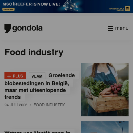
menu
P
Current
Page
Page
Page
Page
Page
Page
Page
Page
Volgende
Food industry
a
page
g
i
n
+
Groeiende
PLUS
VLAM
a
biobestedingen in België,
t
maar met uiteenlopende
i
trends
o
24 JULI 2026
• FOOD INDUSTRY
n
Waters van Nestlé gaan in