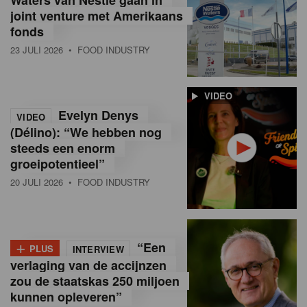
joint venture met Amerikaans
fonds
23 JULI 2026
• FOOD INDUSTRY
VIDEO
Evelyn Denys
VIDEO
(Délino): “We hebben nog
steeds een enorm
groeipotentieel”
20 JULI 2026
• FOOD INDUSTRY
+
“Een
PLUS
INTERVIEW
verlaging van de accijnzen
zou de staatskas 250 miljoen
kunnen opleveren”