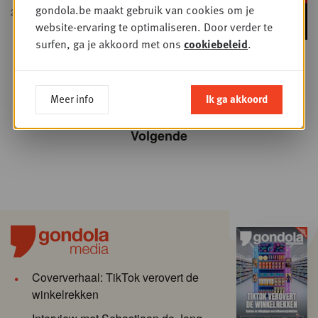
gondola.be maakt gebruik van cookies om je
29 JUNI 2026
• E-COMMERCE
website-ervaring te optimaliseren. Door verder te
surfen, ga je akkoord met ons
cookiebeleid
.
1
2
3
4
5
6
7
8
9
…
Meer info
Ik ga akkoord
Volgende
Coververhaal: TikTok verovert de
winkelrekken