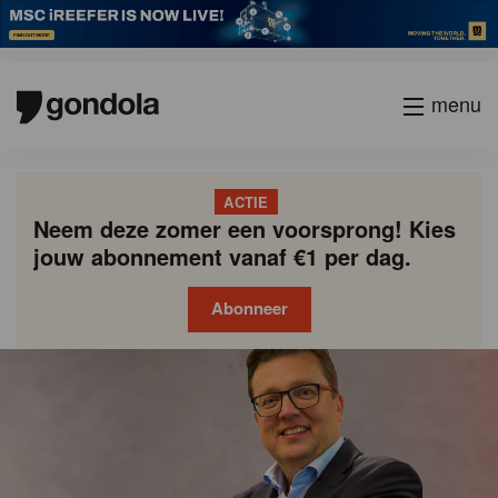
menu
ACTIE
Neem deze zomer een voorsprong! Kies
jouw abonnement vanaf €1 per dag.
Abonneer
Gondola
Gondola
academy
society