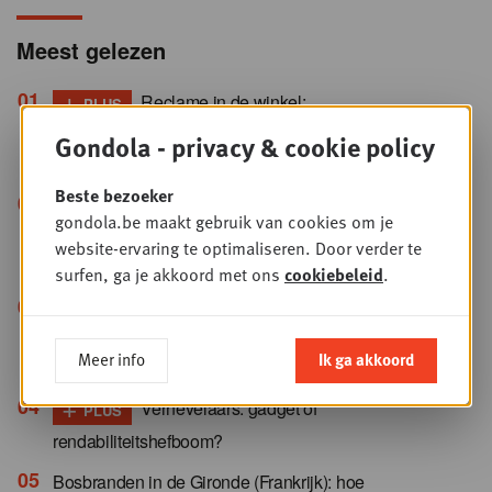
Meest gelezen
+
Reclame in de winkel:
PLUS
franchisenemers willen de touwtjes
Gondola - privacy & cookie policy
opnieuw in handen nemen
Beste bezoeker
+
Elektronisch betalen: tien
PLUS
gondola.be maakt gebruik van cookies om je
ontwikkelingen die geen enkele
website-ervaring te optimaliseren. Door verder te
handelaar kan negeren
surfen, ga je akkoord met ons
cookiebeleid
.
René van der Zel (XXL Nutrition): “Het
huidige beleid in Nederland is niet gunstig
Meer info
Ik ga akkoord
voor ondernemers”
+
Vernevelaars: gadget of
PLUS
rendabiliteitshefboom?
Bosbranden in de Gironde (Frankrijk): hoe