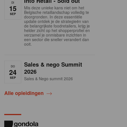
Into Retail - Sold out
DI
15
Mis deze unieke kans niet om het
Belgische retaillandschap volledig te
SEP
doorgronden. In deze essentiële
update ontdek je de strategieën van
de belangrijkste foodretailers, krijg je
helder zicht op het shopperprofiel en
verzamel je onmisbare inzichten in
een sector die sneller verandert dan
ooit.
Sales & nego Summit
DO
24
2026
SEP
Sales & Nego summit 2026
Alle opleidingen