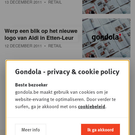
13 DECEMBER 2011
• RETAIL
Werp een blik op het nieuwe
logo van Aldi in Etten-Leur
12 DECEMBER 2011
• RETAIL
Gondola - privacy & cookie policy
Vorige
…
256
257
258
259
260
Beste bezoeker
gondola.be maakt gebruik van cookies om je
261
262
263
264
…
Volgende
website-ervaring te optimaliseren. Door verder te
surfen, ga je akkoord met ons
cookiebeleid
.
Meer info
Ik ga akkoord