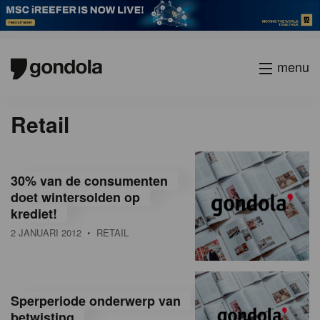
menu
P
Vorige
Page
Page
Page
Page
Current
Page
Page
Page
Page
Volgende
Retail
a
page
g
i
n
30% van de consumenten
a
doet wintersolden op
t
krediet!
i
2 JANUARI 2012
• RETAIL
o
n
Sperperiode onderwerp van
betwisting