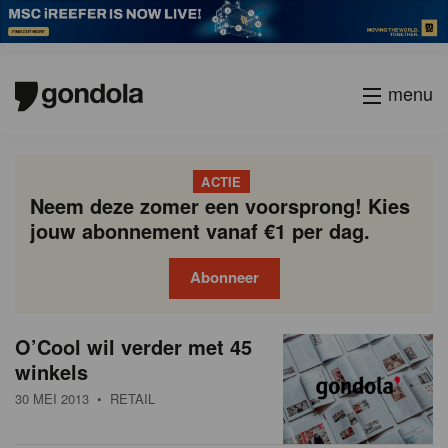
menu
ACTIE
Neem deze zomer een voorsprong! Kies
jouw abonnement vanaf €1 per dag.
Abonneer
N
Gondola
Gondola
O’Cool wil verder met 45
P
Vorige
Page
Page
Page
Page
Current
Page
Page
Page
Page
Volgende
academy
society
i
winkels
a
page
g
e
30 MEI 2013
• RETAIL
i
u
n