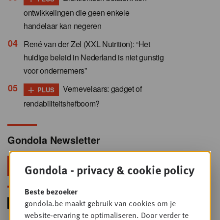
ontwikkelingen die geen enkele
handelaar kan negeren
René van der Zel (XXL Nutrition): “Het
huidige beleid in Nederland is niet gunstig
voor ondernemers”
+
Vernevelaars: gadget of
PLUS
rendabiliteitshefboom?
Gondola Newsletter
Blijf voorop in retail & foodservice!
Gondola - privacy & cookie policy
Beste bezoeker
gondola.be maakt gebruik van cookies om je
website-ervaring te optimaliseren. Door verder te