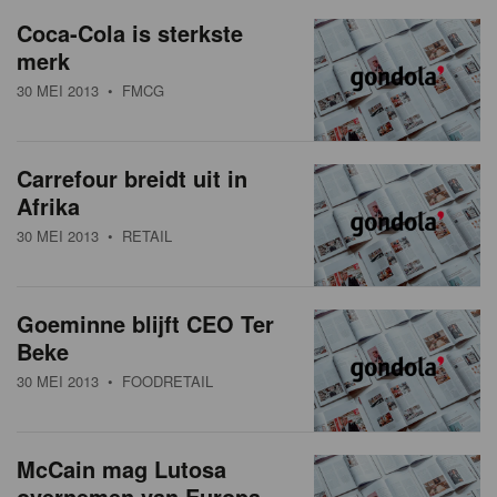
a
w
Coca-Cola is sterkste
t
merk
s
i
30 MEI 2013
• FMCG
o
o
n
v
Carrefour breidt uit in
e
Afrika
r
30 MEI 2013
• RETAIL
z
i
Goeminne blijft CEO Ter
Beke
c
30 MEI 2013
• FOODRETAIL
h
t
McCain mag Lutosa
overnemen van Europa