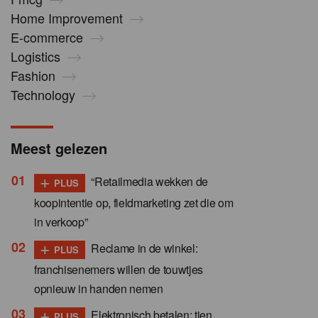
Home Improvement
E-commerce
Logistics
Fashion
Technology
Meest gelezen
+
“Retailmedia wekken de
PLUS
koopintentie op, fieldmarketing zet die om
in verkoop”
+
Reclame in de winkel:
PLUS
franchisenemers willen de touwtjes
opnieuw in handen nemen
+
Elektronisch betalen: tien
PLUS