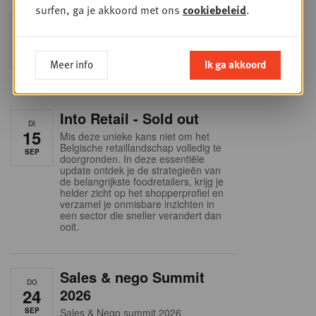
surfen, ga je akkoord met ons
cookiebeleid
.
Foodservice - Joint
WOE
9
business planning
SEP
Intro to Negotiation: Succes aan de
Meer info
Ik ga akkoord
onderhandelingstafel is geen toeval!
Into Retail - Sold out
DI
15
Mis deze unieke kans niet om het
Belgische retaillandschap volledig te
SEP
doorgronden. In deze essentiële
update ontdek je de strategieën van
de belangrijkste foodretailers, krijg je
helder zicht op het shopperprofiel en
verzamel je onmisbare inzichten in
een sector die sneller verandert dan
ooit.
Sales & nego Summit
DO
24
2026
SEP
Sales & Nego summit 2026