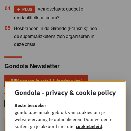
+
Vernevelaars: gadget of
PLUS
rendabiliteitshefboom?
Bosbranden in de Gironde (Frankrijk): hoe
de supermarktketens zich organiseren in
deze crisis
Gondola Newsletter
Blijf voorop in retail & foodservice!
Gondola - privacy & cookie policy
Beste bezoeker
gondola.be maakt gebruik van cookies om je
website-ervaring te optimaliseren. Door verder te
Foodservice - Joint
WOE
surfen, ga je akkoord met ons
cookiebeleid
.
9
business planning