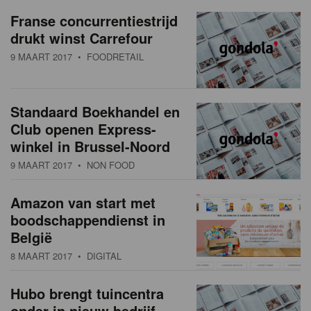
a
w
Franse concurrentiestrijd
t
drukt winst Carrefour
s
i
9 MAART 2017
• FOODRETAIL
o
o
n
v
Standaard Boekhandel en
e
Club openen Express-
r
winkel in Brussel-Noord
9 MAART 2017
• NON FOOD
z
i
Amazon van start met
boodschappendienst in
c
België
h
8 MAART 2017
• DIGITAL
t
Hubo brengt tuincentra
onder in nieuw bedrijf