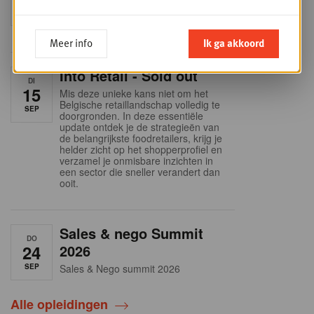
SEP
Intro to Negotiation: Succes aan de
onderhandelingstafel is geen toeval!
Meer info
Ik ga akkoord
Into Retail - Sold out
DI
15
Mis deze unieke kans niet om het
Belgische retaillandschap volledig te
SEP
doorgronden. In deze essentiële
update ontdek je de strategieën van
de belangrijkste foodretailers, krijg je
helder zicht op het shopperprofiel en
verzamel je onmisbare inzichten in
een sector die sneller verandert dan
ooit.
Sales & nego Summit
DO
24
2026
SEP
Sales & Nego summit 2026
Alle opleidingen