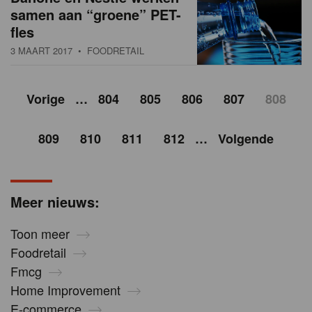
samen aan “groene” PET-
fles
3 MAART 2017
• FOODRETAIL
Vorige
…
804
805
806
807
808
809
810
811
812
…
Volgende
Meer nieuws:
Toon meer
Foodretail
Fmcg
Home Improvement
E-commerce