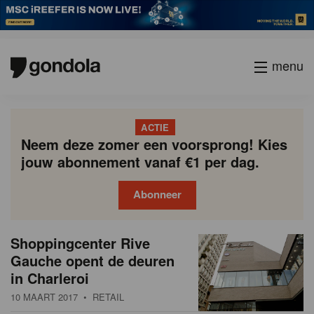
menu
ACTIE
Neem deze zomer een voorsprong! Kies
jouw abonnement vanaf €1 per dag.
Abonneer
N
Gondola
Gondola
Shoppingcenter Rive
P
Vorige
Page
Page
Page
Page
Current
Page
Page
Page
Page
Volgende
academy
society
i
Gauche opent de deuren
a
page
in Charleroi
g
e
i
10 MAART 2017
• RETAIL
u
n