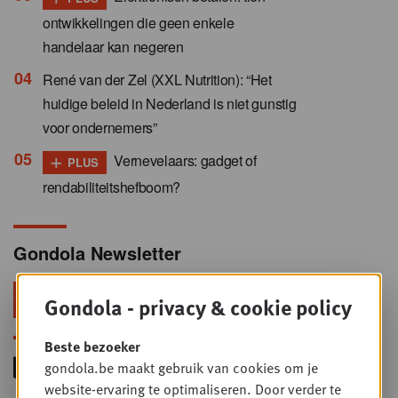
ontwikkelingen die geen enkele
handelaar kan negeren
René van der Zel (XXL Nutrition): “Het
huidige beleid in Nederland is niet gunstig
voor ondernemers”
+
Vernevelaars: gadget of
PLUS
rendabiliteitshefboom?
Gondola Newsletter
Blijf voorop in retail & foodservice!
Gondola - privacy & cookie policy
Beste bezoeker
gondola.be maakt gebruik van cookies om je
website-ervaring te optimaliseren. Door verder te