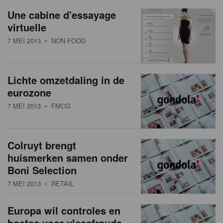
a
w
Une cabine d'essayage
t
virtuelle
s
i
7 MEI 2013
• NON FOOD
o
o
n
v
Lichte omzetdaling in de
e
eurozone
r
7 MEI 2013
• FMCG
z
i
Colruyt brengt
huismerken samen onder
c
Boni Selection
h
7 MEI 2013
• RETAIL
t
Europa wil controles en
boetes voor vleesfraude