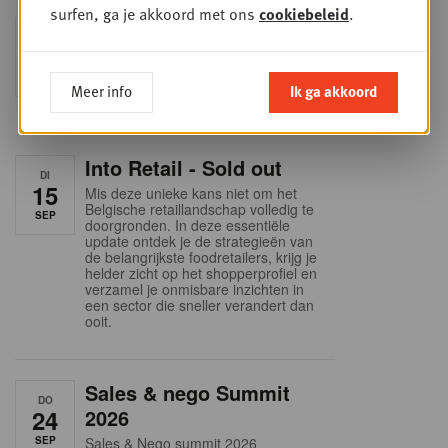
surfen, ga je akkoord met ons
cookiebeleid
.
Foodservice - Joint
WOE
9
business planning
SEP
Intro to Negotiation: Succes aan de
Meer info
Ik ga akkoord
onderhandelingstafel is geen toeval!
Into Retail - Sold out
DI
15
Mis deze unieke kans niet om het
Belgische retaillandschap volledig te
SEP
doorgronden. In deze essentiële
update ontdek je de strategieën van
de belangrijkste foodretailers, krijg je
helder zicht op het shopperprofiel en
verzamel je onmisbare inzichten in
een sector die sneller verandert dan
ooit.
Sales & nego Summit
DO
24
2026
SEP
Sales & Nego summit 2026