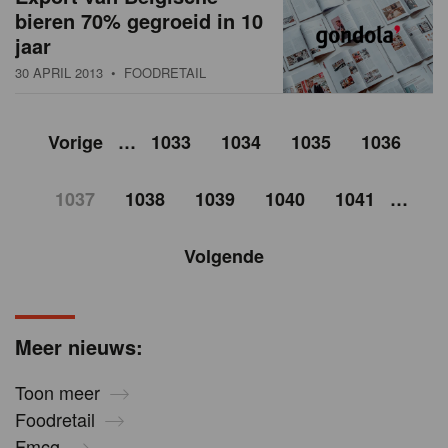
bieren 70% gegroeid in 10
jaar
30 APRIL 2013
• FOODRETAIL
Vorige
…
1033
1034
1035
1036
1037
1038
1039
1040
1041
…
Volgende
Meer nieuws:
Toon meer
Foodretail
Fmcg