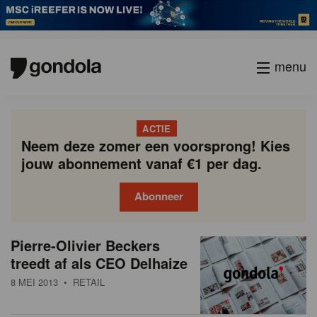
menu
ACTIE
Neem deze zomer een voorsprong! Kies
jouw abonnement vanaf €1 per dag.
Abonneer
N
Gondola
Gondola
Pierre-Olivier Beckers
P
Vorige
Page
Page
Page
Page
Current
Page
Page
Page
Page
Volgende
academy
society
i
treedt af als CEO Delhaize
a
page
g
e
8 MEI 2013
• RETAIL
i
u
n