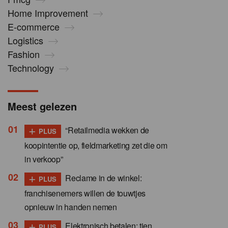
Home Improvement
E-commerce
Logistics
Fashion
Technology
Meest gelezen
+
“Retailmedia wekken de
PLUS
koopintentie op, fieldmarketing zet die om
in verkoop”
+
Reclame in de winkel:
PLUS
franchisenemers willen de touwtjes
opnieuw in handen nemen
+
Elektronisch betalen: tien
PLUS