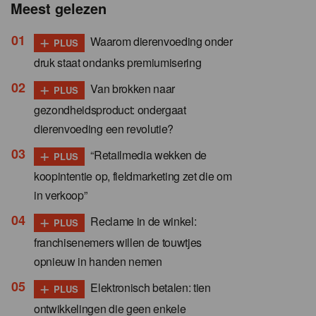
Meest gelezen
+
Waarom dierenvoeding onder
PLUS
druk staat ondanks premiumisering
+
Van brokken naar
PLUS
gezondheidsproduct: ondergaat
dierenvoeding een revolutie?
+
“Retailmedia wekken de
PLUS
koopintentie op, fieldmarketing zet die om
in verkoop”
+
Reclame in de winkel:
PLUS
franchisenemers willen de touwtjes
opnieuw in handen nemen
+
Elektronisch betalen: tien
PLUS
ontwikkelingen die geen enkele