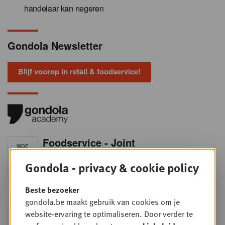
handelaar kan negeren
Gondola Newsletter
Blijf voorop in retail & foodservice!
Foodservice - Joint
WOE
9
business planning
Gondola - privacy & cookie policy
SEP
Intro to Negotiation: Succes aan de
onderhandelingstafel is geen toeval!
Beste bezoeker
gondola.be maakt gebruik van cookies om je
Into Retail - Sold out
website-ervaring te optimaliseren. Door verder te
DI
Mis deze unieke kans niet om het