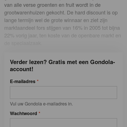
van alle verse groenten en fruit wordt in de
grootwarenhuizen gekocht. De hard discount is op
lange termijn wel de grote winnaar en ziet zijn
marktaandeel fors stijgen van 16% in 2005 tot bijna
22% vorig jaar, ten koste van de openbare markt en
de speciaalzaak.
Verder lezen? Gratis met een Gondola-
account!
E-mailadres
Vul uw Gondola e-mailadres in.
Wachtwoord