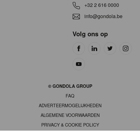
+32 2 616 0000
info@gondola.be
Volg ons op
Site
© GONDOLA GROUP
by
FAQ
wieni
ADVERTEERMOGELIJKHEDEN
ALGEMENE VOORWAARDEN
PRIVACY & COOKIE POLICY