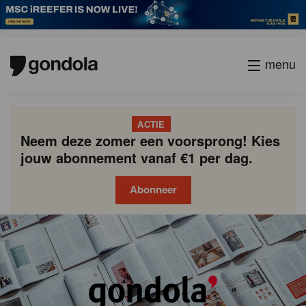
menu
ACTIE
Neem deze zomer een voorsprong! Kies
jouw abonnement vanaf €1 per dag.
Abonneer
Gondola
Gondola
academy
society