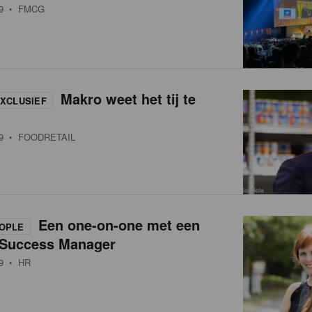
9
• FMCG
Makro weet het tij te
XCLUSIEF
9
• FOODRETAIL
Een one-on-one met een
OPLE
Success Manager
9
• HR