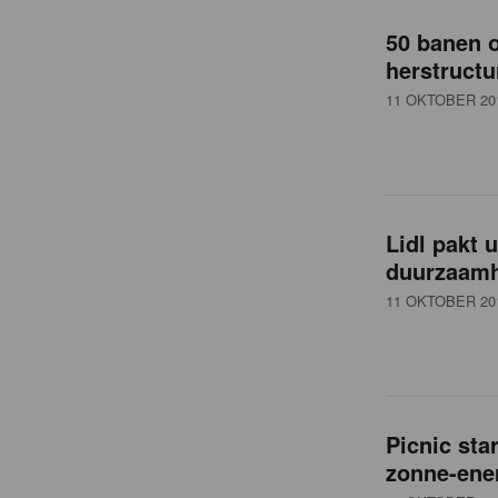
o
50 banen o
v
herstructu
11 OKTOBER 20
e
r
Lidl pakt 
z
duurzaamh
11 OKTOBER 20
i
c
Picnic sta
h
zonne-ene