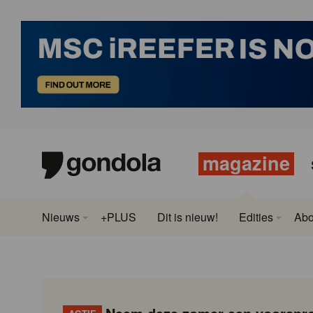
magazine
Nieuws
+PLUS
Dit is nieuw!
Edities
Ab