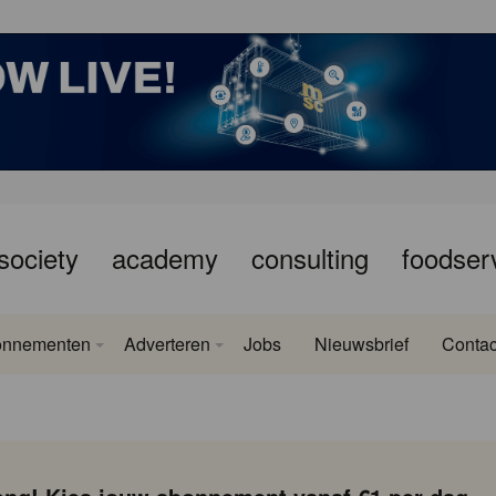
society
academy
consulting
foodser
onnementen
Adverteren
Jobs
Nieuwsbrief
Contac