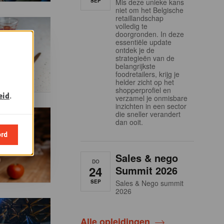
SEP
Mis deze unieke kans
niet om het Belgische
retaillandschap
volledig te
doorgronden. In deze
essentiële update
ontdek je de
strategieën van de
belangrijkste
foodretailers, krijg je
helder zicht op het
shopperprofiel en
eid
.
verzamel je onmisbare
inzichten in een sector
die sneller verandert
dan ooit.
ord
Sales & nego
DO
24
Summit 2026
SEP
Sales & Nego summit
2026
Alle opleidingen