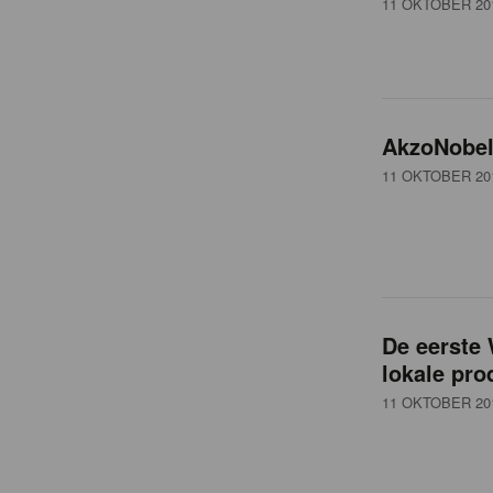
11 OKTOBER 20
t
AkzoNobel 
11 OKTOBER 20
De eerste
lokale pro
11 OKTOBER 20