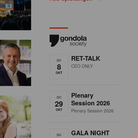
RET-TALK
DO
8
CEO ONLY
OKT
Plenary
DO
29
Session 2026
OKT
Plenary Session 2026
GALA NIGHT
DO