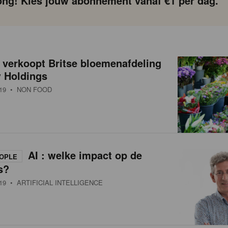
ng! Kies jouw abonnement vanaf €1 per dag.
 verkoopt Britse bloemenafdeling
w Holdings
19
• NON FOOD
AI : welke impact op de
OPLE
s?
19
• ARTIFICIAL INTELLIGENCE