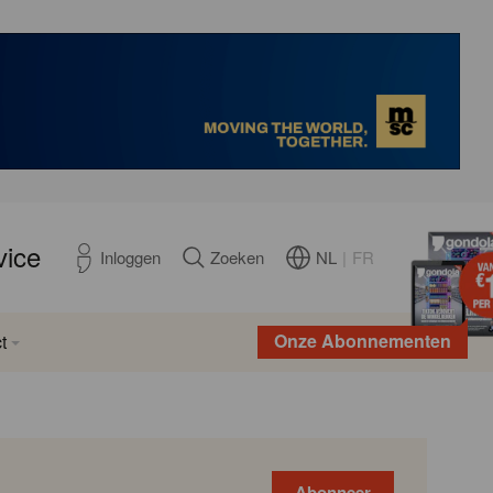
vice
NL
|
FR
Inloggen
Zoeken
Onze Abonnementen
t
Abonneer