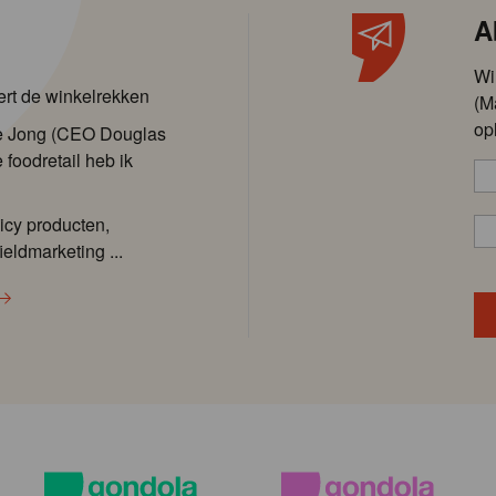
A
Wi
ert de winkelrekken
(M
op
de Jong (CEO Douglas
 foodretail heb ik
icy producten,
ieldmarketing ...