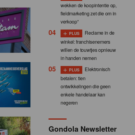
wekken de koopintentie op,
fieldmarketing zet die om in
verkoop”
+
Reclame in de
PLUS
winkel: franchisenemers
willen de touwtjes opnieuw
in handen nemen
+
Elektronisch
PLUS
betalen: tien
ontwikkelingen die geen
enkele handelaar kan
negeren
Gondola Newsletter