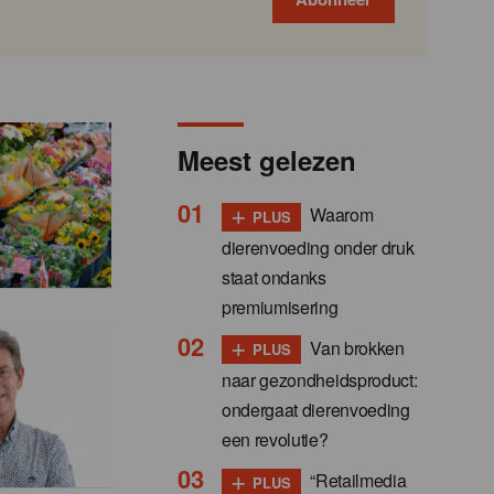
Meest gelezen
+
Waarom
PLUS
dierenvoeding onder druk
staat ondanks
premiumisering
+
Van brokken
PLUS
naar gezondheidsproduct:
ondergaat dierenvoeding
een revolutie?
+
“Retailmedia
PLUS