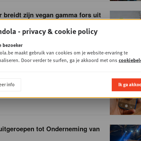
breidt zijn vegan gamma fors uit
19
• FOODRETAIL
dola - privacy & cookie policy
e bezoeker
la.be maakt gebruik van cookies om je website-ervaring te
aliseren. Door verder te surfen, ga je akkoord met ons
cookiebel
wil eigen AI-markt wereldwijd op
tten via Kickstart AI
er info
Ik ga akko
19
• TECHNOLOGY
 uitgeroepen tot Onderneming van