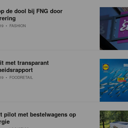
p de dool bij FNG door
rering
19
• FASHION
uit met transparant
eidsrapport
19
• FOODRETAIL
rt pilot met bestelwagens op
rgie