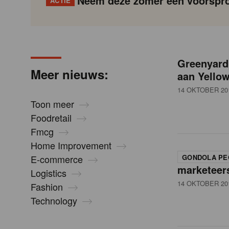
Neem deze zomer een voorspro
ACTIE
N
Gondola
Gondola
academy
society
i
Greenyard
P
Vorige
Page
Page
Page
Page
Current
Page
Page
Page
Page
Volgende
Meer nieuws:
aan Yello
a
page
g
14 OKTOBER 20
e
i
Toon meer
n
Foodretail
u
a
Fmcg
t
Home Improvement
i
w
E-commerce
GONDOLA PE
o
marketeer
Logistics
n
14 OKTOBER 20
Fashion
s
Technology