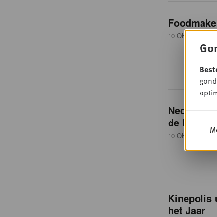
Foodmaker 
10 OKTOBER 20
Gon
Best
gondo
optim
Nederland 
de kaart ze
Me
10 OKTOBER 20
Kinepolis
het Jaar