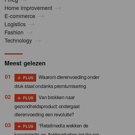
Home Improvement
E-commerce
Logistics
Fashion
Technology
Meest gelezen
+
Waarom dierenvoeding onder
PLUS
druk staat ondanks premiumisering
+
Van brokken naar
PLUS
gezondheidsproduct: ondergaat
dierenvoeding een revolutie?
+
“Retailmedia wekken de
PLUS
koopintentie op, fieldmarketing zet die om