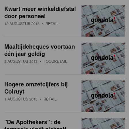
a
w
Kwart meer winkeldiefstal
t
door personeel
s
i
12 AUGUSTUS 2013
• RETAIL
o
o
n
v
Maaltijdcheques voortaan
e
één jaar geldig
r
2 AUGUSTUS 2013
• FOODRETAIL
z
i
Hogere omzetcijfers bij
Colruyt
c
1 AUGUSTUS 2013
• RETAIL
h
t
"De Apothekers”: de
farmacie vindt zichzelf