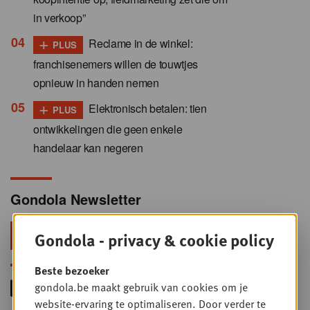
in verkoop”
+
Reclame in de winkel:
PLUS
franchisenemers willen de touwtjes
opnieuw in handen nemen
+
Elektronisch betalen: tien
PLUS
ontwikkelingen die geen enkele
handelaar kan negeren
Gondola Newsletter
Blijf voorop in retail & foodservice!
Gondola - privacy & cookie policy
Beste bezoeker
gondola.be maakt gebruik van cookies om je
website-ervaring te optimaliseren. Door verder te