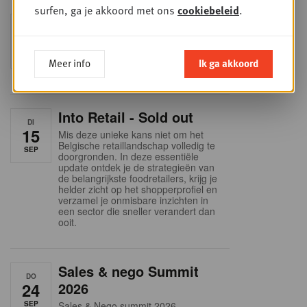
surfen, ga je akkoord met ons
cookiebeleid
.
Foodservice - Joint
WOE
9
business planning
SEP
Intro to Negotiation: Succes aan de
Meer info
Ik ga akkoord
onderhandelingstafel is geen toeval!
Into Retail - Sold out
DI
15
Mis deze unieke kans niet om het
Belgische retaillandschap volledig te
SEP
doorgronden. In deze essentiële
update ontdek je de strategieën van
de belangrijkste foodretailers, krijg je
helder zicht op het shopperprofiel en
verzamel je onmisbare inzichten in
een sector die sneller verandert dan
ooit.
Sales & nego Summit
DO
24
2026
SEP
Sales & Nego summit 2026