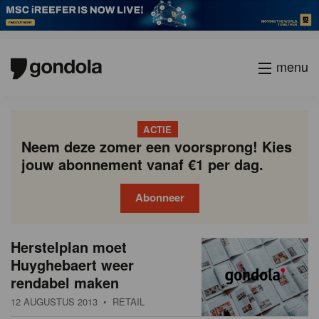
menu
ACTIE
Neem deze zomer een voorsprong! Kies
jouw abonnement vanaf €1 per dag.
Abonneer
N
Gondola
Gondola
Herstelplan moet
P
Vorige
Page
Page
Page
Page
Current
Page
Page
Page
Page
Volgende
academy
society
i
Huyghebaert weer
a
page
rendabel maken
g
e
i
12 AUGUSTUS 2013
• RETAIL
u
n