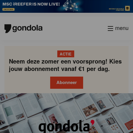
menu
ACTIE
Neem deze zomer een voorsprong! Kies
jouw abonnement vanaf €1 per dag.
Abonneer
Gondola
Gondola
academy
society