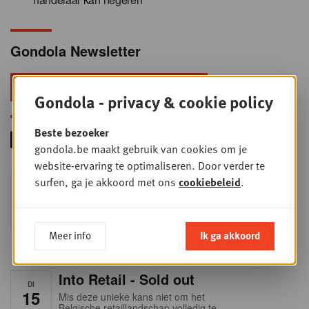
Gondola Newsletter
Blijf voorop in retail & foodservice!
Gondola - privacy & cookie policy
Beste bezoeker
gondola.be maakt gebruik van cookies om je
website-ervaring te optimaliseren. Door verder te
surfen, ga je akkoord met ons
Foodservice - Joint
cookiebeleid
.
WOE
9
business planning
SEP
Intro to Negotiation: Succes aan de
onderhandelingstafel is geen toeval!
Meer info
Ik ga akkoord
Into Retail - Sold out
DI
15
Mis deze unieke kans niet om het
Belgische retaillandschap volledig te