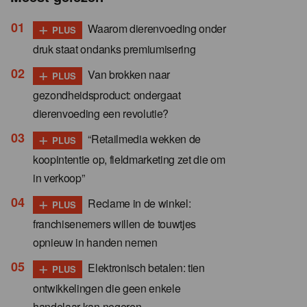
+
Waarom dierenvoeding onder
PLUS
druk staat ondanks premiumisering
+
Van brokken naar
PLUS
gezondheidsproduct: ondergaat
dierenvoeding een revolutie?
+
“Retailmedia wekken de
PLUS
koopintentie op, fieldmarketing zet die om
in verkoop”
+
Reclame in de winkel:
PLUS
franchisenemers willen de touwtjes
opnieuw in handen nemen
+
Elektronisch betalen: tien
PLUS
ontwikkelingen die geen enkele
handelaar kan negeren