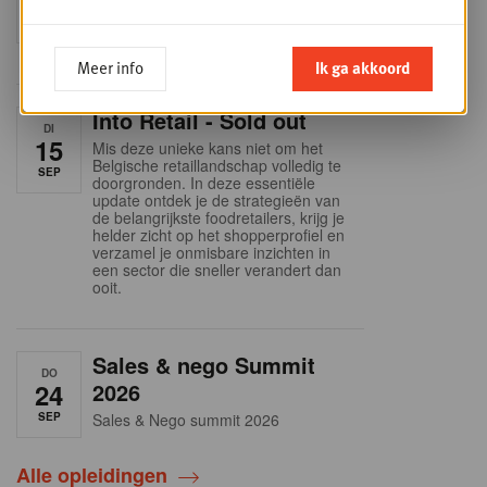
SEP
Intro to Negotiation: Succes aan de
onderhandelingstafel is geen toeval!
Meer info
Ik ga akkoord
Into Retail - Sold out
DI
15
Mis deze unieke kans niet om het
Belgische retaillandschap volledig te
SEP
doorgronden. In deze essentiële
update ontdek je de strategieën van
de belangrijkste foodretailers, krijg je
helder zicht op het shopperprofiel en
verzamel je onmisbare inzichten in
een sector die sneller verandert dan
ooit.
Sales & nego Summit
DO
24
2026
SEP
Sales & Nego summit 2026
Alle opleidingen