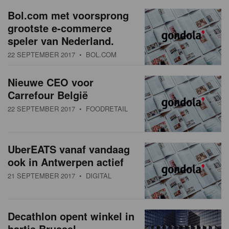
a
w
Bol.com met voorsprong
t
grootste e-commerce
s
i
speler van Nederland.
o
o
22 SEPTEMBER 2017
• BOL.COM
n
v
Nieuwe CEO voor
e
Carrefour België
r
22 SEPTEMBER 2017
• FOODRETAIL
z
i
UberEATS vanaf vandaag
ook in Antwerpen actief
c
21 SEPTEMBER 2017
• DIGITAL
h
t
Decathlon opent winkel in
hartje Brussel