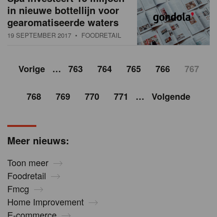
in nieuwe bottellijn voor
gearomatiseerde waters
19 SEPTEMBER 2017
• FOODRETAIL
Vorige
…
763
764
765
766
767
768
769
770
771
…
Volgende
Meer nieuws:
Toon meer
Foodretail
Fmcg
Home Improvement
E-commerce