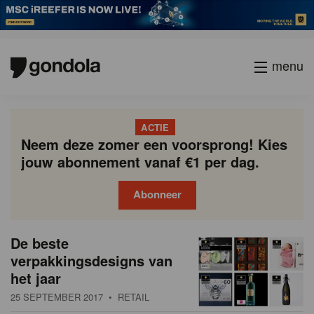
menu
ACTIE
Neem deze zomer een voorsprong! Kies
jouw abonnement vanaf €1 per dag.
Abonneer
N
Gondola
Gondola
De beste
P
Vorige
Page
Page
Page
Page
Current
Page
Page
Page
Page
Volgende
academy
society
i
verpakkingsdesigns van
a
page
het jaar
g
e
i
25 SEPTEMBER 2017
• RETAIL
u
n