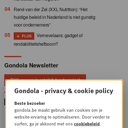
René van der Zel (XXL Nutrition): “Het
huidige beleid in Nederland is niet gunstig
voor ondernemers”
+
Vernevelaars: gadget of
PLUS
rendabiliteitshefboom?
Gondola Newsletter
Blijf voorop in retail & foodservice!
Gondola - privacy & cookie policy
Beste bezoeker
gondola.be maakt gebruik van cookies om je
website-ervaring te optimaliseren. Door verder te
Foodservice - Joint
WOE
surfen, ga je akkoord met ons
cookiebeleid
.
9
business planning