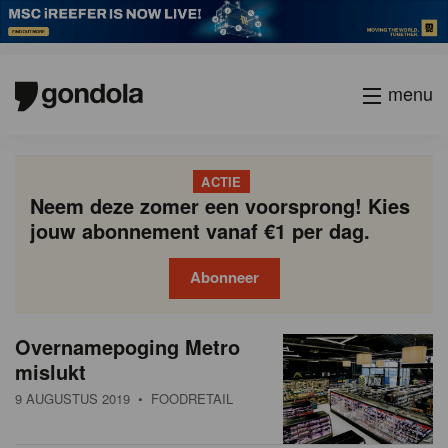
menu
ACTIE
Neem deze zomer een voorsprong! Kies
jouw abonnement vanaf €1 per dag.
Abonneer
N
Gondola
Gondola
Overnamepoging Metro
P
Vorige
Page
Page
Page
Page
Current
Page
Page
Page
Page
Volgende
academy
society
i
mislukt
a
page
g
e
9 AUGUSTUS 2019
• FOODRETAIL
i
u
n