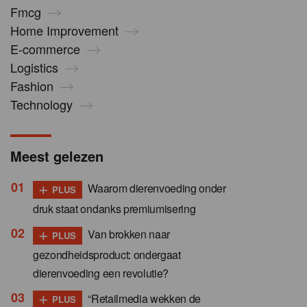
Fmcg
Home Improvement
E-commerce
Logistics
Fashion
Technology
Meest gelezen
+
Waarom dierenvoeding onder
PLUS
druk staat ondanks premiumisering
+
Van brokken naar
PLUS
gezondheidsproduct: ondergaat
dierenvoeding een revolutie?
+
“Retailmedia wekken de
PLUS