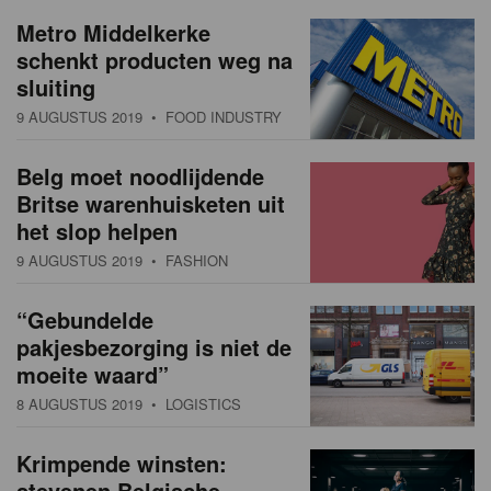
a
w
Metro Middelkerke
t
schenkt producten weg na
s
i
sluiting
o
o
9 AUGUSTUS 2019
• FOOD INDUSTRY
n
v
Belg moet noodlijdende
e
Britse warenhuisketen uit
r
het slop helpen
9 AUGUSTUS 2019
• FASHION
z
i
“Gebundelde
pakjesbezorging is niet de
c
moeite waard”
h
8 AUGUSTUS 2019
• LOGISTICS
t
Krimpende winsten:
stevenen Belgische