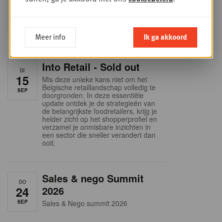
WOE
9
business planning
SEP
Intro to Negotiation: Succes aan de
onderhandelingstafel is geen toeval!
Meer info
Ik ga akkoord
Into Retail - Sold out
DI
15
Mis deze unieke kans niet om het
Belgische retaillandschap volledig te
SEP
doorgronden. In deze essentiële
update ontdek je de strategieën van
de belangrijkste foodretailers, krijg je
helder zicht op het shopperprofiel en
verzamel je onmisbare inzichten in
een sector die sneller verandert dan
ooit.
Sales & nego Summit
DO
24
2026
SEP
Sales & Nego summit 2026