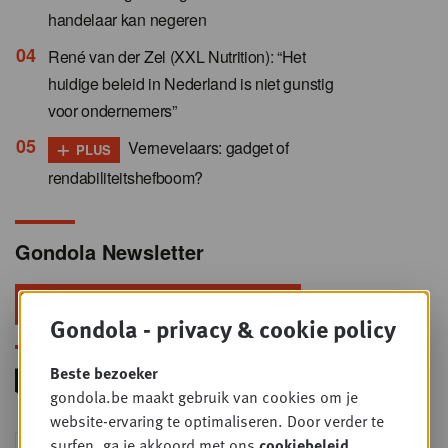
handelaar kan negeren
René van der Zel (XXL Nutrition): “Het
huidige beleid in Nederland is niet gunstig
voor ondernemers”
+
Vernevelaars: gadget of
PLUS
rendabiliteitshefboom?
Gondola Newsletter
Blijf voorop in retail & foodservice!
Gondola - privacy & cookie policy
Beste bezoeker
gondola.be maakt gebruik van cookies om je
website-ervaring te optimaliseren. Door verder te
Foodservice - Joint
surfen, ga je akkoord met ons
cookiebeleid
.