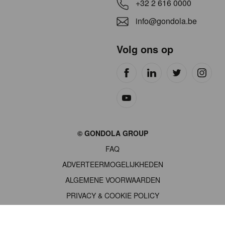
+32 2 616 0000
info@gondola.be
Volg ons op
Site
© GONDOLA GROUP
by
FAQ
wieni
ADVERTEERMOGELIJKHEDEN
ALGEMENE VOORWAARDEN
PRIVACY & COOKIE POLICY