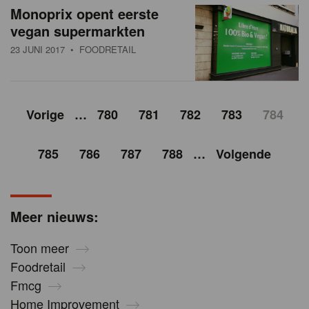
Monoprix opent eerste
vegan supermarkten
23 JUNI 2017
• FOODRETAIL
Vorige
…
780
781
782
783
784
785
786
787
788
…
Volgende
Meer nieuws:
Toon meer
Foodretail
Fmcg
Home Improvement