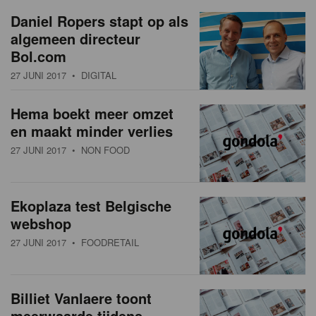
a
w
Daniel Ropers stapt op als
t
algemeen directeur
s
i
Bol.com
o
o
27 JUNI 2017
• DIGITAL
n
v
Hema boekt meer omzet
e
en maakt minder verlies
r
27 JUNI 2017
• NON FOOD
z
i
Ekoplaza test Belgische
webshop
c
27 JUNI 2017
• FOODRETAIL
h
t
Billiet Vanlaere toont
meerwaarde tijdens