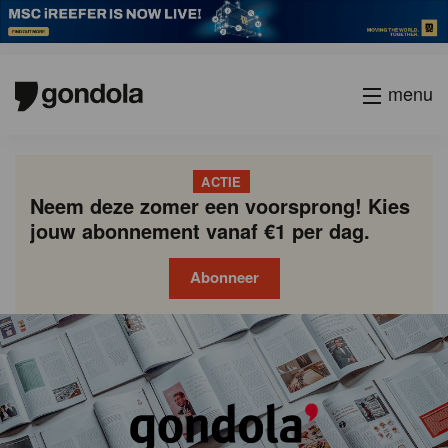
menu
ACTIE
Neem deze zomer een voorsprong! Kies
jouw abonnement vanaf €1 per dag.
Abonneer
Gondola
Gondola
academy
society