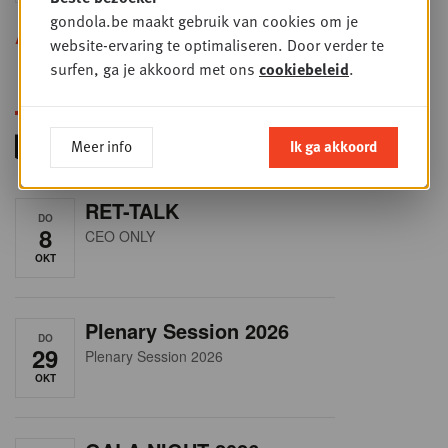
gondola.be maakt gebruik van cookies om je
Alle opleidingen
website-ervaring te optimaliseren. Door verder te
surfen, ga je akkoord met ons
cookiebeleid
.
Meer info
Ik ga akkoord
RET-TALK
DO
8
CEO ONLY
OKT
Plenary Session 2026
DO
29
Plenary Session 2026
OKT