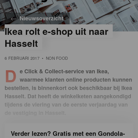
Nieuwsoverzicht
Ikea rolt e-shop uit naar
Hasselt
6 FEBRUARI 2017
•
NON FOOD
D
e Click & Collect-service van Ikea,
waarmee klanten online producten kunnen
bestellen, is binnenkort ook beschikbaar bij Ikea
Hasselt. Dat heeft de winkelketen aangekondigd
tijdens de viering van de eerste verjaardag van
de vestiging in Hasselt.
Verder lezen? Gratis met een Gondola-