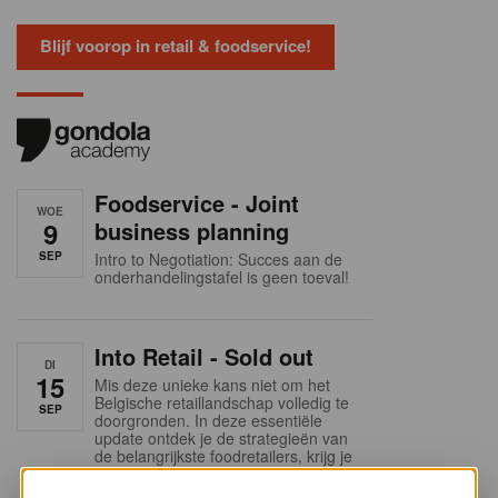
Blijf voorop in retail & foodservice!
Foodservice - Joint
WOE
9
business planning
SEP
Intro to Negotiation: Succes aan de
onderhandelingstafel is geen toeval!
Into Retail - Sold out
DI
15
Mis deze unieke kans niet om het
Belgische retaillandschap volledig te
SEP
doorgronden. In deze essentiële
update ontdek je de strategieën van
de belangrijkste foodretailers, krijg je
helder zicht op het shopperprofiel en
verzamel je onmisbare inzichten in