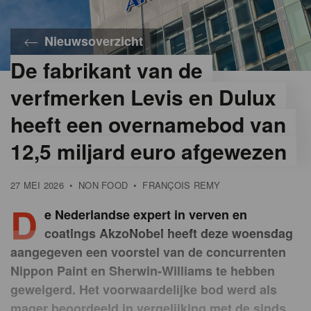
Nieuwsoverzicht
De fabrikant van de
©
AkzoNobel
verfmerken Levis en Dulux
heeft een overnamebod van
12,5 miljard euro afgewezen
27 MEI 2026
•
NON FOOD
•
FRANÇOIS REMY
D
e Nederlandse expert in verven en
coatings AkzoNobel heeft deze woensdag
aangegeven een voorstel van de concurrenten
Nippon Paint en Sherwin-Williams te hebben
geweigerd. Het voorwaardelijke bod werd als
mager beoordeeld in vergelijking met de sinds