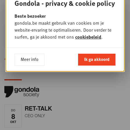
Gondola - privacy & cookie policy
een sector die sneller verandert dan
ooit.
Beste bezoeker
gondola.be maakt gebruik van cookies om je
Sales & nego Summit
website-ervaring te optimaliseren. Door verder te
DO
24
2026
surfen, ga je akkoord met ons
cookiebeleid
.
SEP
Sales & Nego summit 2026
Alle opleidingen
Meer info
Ik ga akkoord
RET-TALK
DO
8
CEO ONLY
OKT