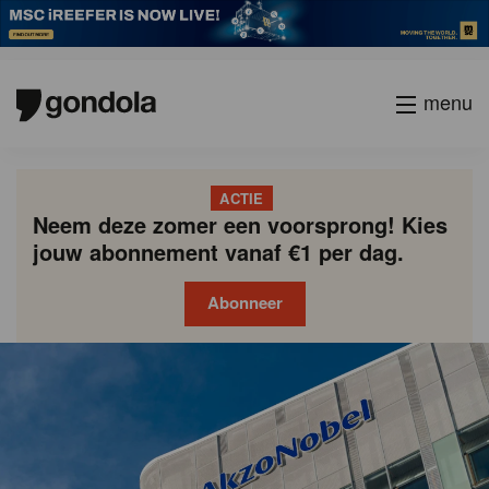
menu
ACTIE
Neem deze zomer een voorsprong! Kies
jouw abonnement vanaf €1 per dag.
Abonneer
Gondola
Gondola
academy
society