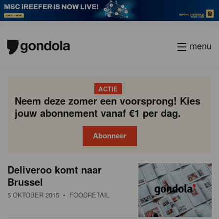
menu
ACTIE
Neem deze zomer een voorsprong! Kies
jouw abonnement vanaf €1 per dag.
Abonneer
N
Gondola
Gondola
Deliveroo komt naar
P
Vorige
Page
Page
Page
Page
Current
Page
Page
Page
Page
Volgende
academy
society
i
Brussel
a
page
g
e
5 OKTOBER 2015
• FOODRETAIL
i
u
n