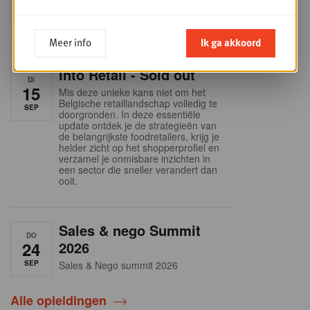
SEP
Intro to Negotiation: Succes aan de
onderhandelingstafel is geen toeval!
Meer info
Ik ga akkoord
Into Retail - Sold out
DI
15
Mis deze unieke kans niet om het
Belgische retaillandschap volledig te
SEP
doorgronden. In deze essentiële
update ontdek je de strategieën van
de belangrijkste foodretailers, krijg je
helder zicht op het shopperprofiel en
verzamel je onmisbare inzichten in
een sector die sneller verandert dan
ooit.
Sales & nego Summit
DO
24
2026
SEP
Sales & Nego summit 2026
Alle opleidingen