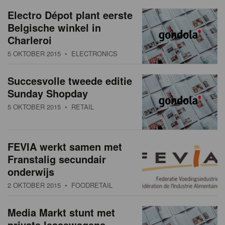
a
w
Electro Dépot plant eerste
t
Belgische winkel in
s
i
Charleroi
o
o
5 OKTOBER 2015
• ELECTRONICS
n
v
Succesvolle tweede editie
e
Sunday Shopday
r
5 OKTOBER 2015
• RETAIL
z
i
FEVIA werkt samen met
Franstalig secundair
c
onderwijs
h
2 OKTOBER 2015
• FOODRETAIL
t
Media Markt stunt met
private leasewagens