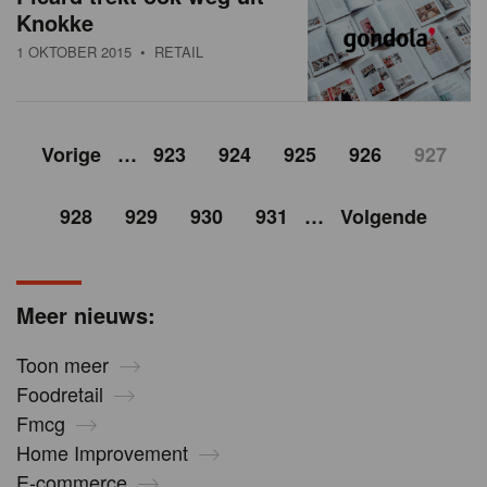
Knokke
1 OKTOBER 2015
• RETAIL
Vorige
…
923
924
925
926
927
928
929
930
931
…
Volgende
Meer nieuws:
Toon meer
Foodretail
Fmcg
Home Improvement
E-commerce