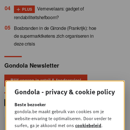
+
Vernevelaars: gadget of
PLUS
rendabiliteitshefboom?
Bosbranden in de Gironde (Frankrijk): hoe
de supermarktketens zich organiseren in
deze crisis
Gondola Newsletter
Blijf voorop in retail & foodservice!
Gondola - privacy & cookie policy
Beste bezoeker
gondola.be maakt gebruik van cookies om je
website-ervaring te optimaliseren. Door verder te
Foodservice - Joint
WOE
surfen, ga je akkoord met ons
cookiebeleid
.
9
business planning