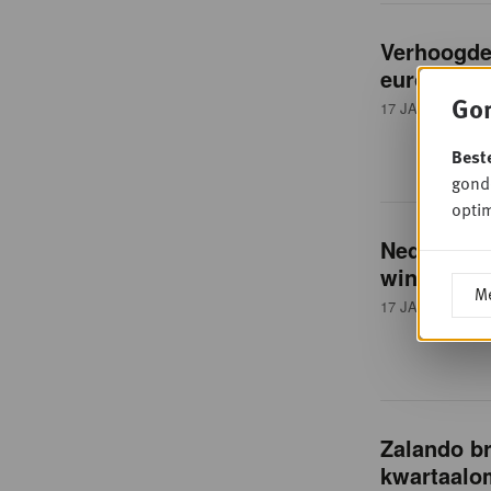
Verhoogde 
euro verli
Gon
17 JANUARI 201
Best
gondo
optim
Nederland
winkels in
Me
17 JANUARI 201
Zalando br
kwartaalo