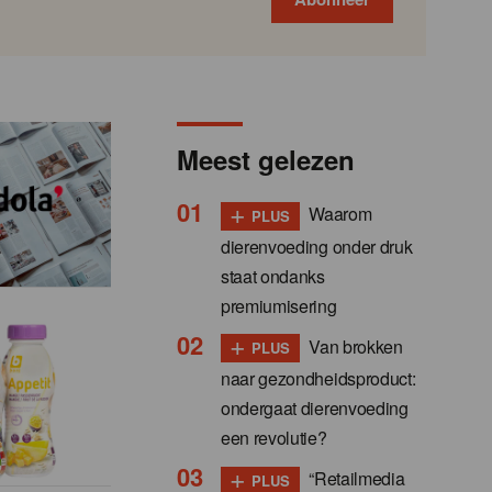
Meest gelezen
+
Waarom
PLUS
dierenvoeding onder druk
staat ondanks
premiumisering
+
Van brokken
PLUS
naar gezondheidsproduct:
ondergaat dierenvoeding
een revolutie?
+
“Retailmedia
PLUS