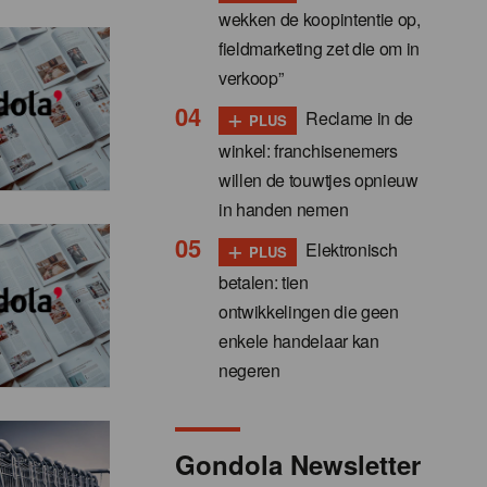
wekken de koopintentie op,
fieldmarketing zet die om in
verkoop”
+
Reclame in de
PLUS
winkel: franchisenemers
willen de touwtjes opnieuw
in handen nemen
+
Elektronisch
PLUS
betalen: tien
ontwikkelingen die geen
enkele handelaar kan
negeren
Gondola Newsletter