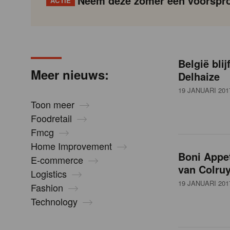
Neem deze zomer een voorspro
ACTIE
N
Gondola
Gondola
academy
society
i
België blij
P
Vorige
Page
Page
Page
Page
Current
Page
Page
Page
Page
Volgende
Meer nieuws:
Delhaize
a
page
g
19 JANUARI 201
e
i
Toon meer
n
Foodretail
u
a
Fmcg
t
Home Improvement
i
Boni Appet
w
E-commerce
o
van Colruy
Logistics
n
19 JANUARI 201
Fashion
s
Technology