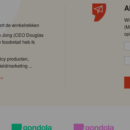
A
Wi
ert de winkelrekken
(M
op
de Jong (CEO Douglas
 foodretail heb ik
icy producten,
ieldmarketing ...