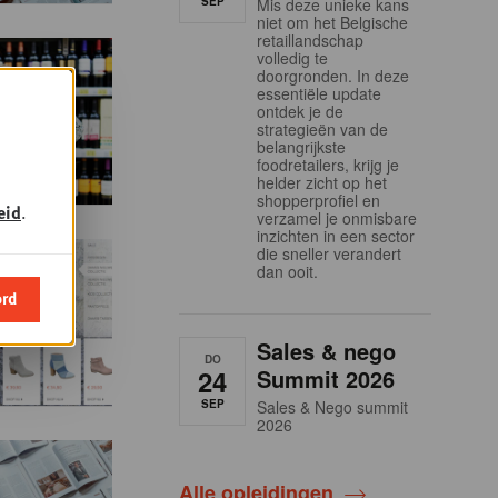
SEP
Mis deze unieke kans
niet om het Belgische
retaillandschap
volledig te
doorgronden. In deze
essentiële update
ontdek je de
strategieën van de
belangrijkste
foodretailers, krijg je
helder zicht op het
shopperprofiel en
eid
.
verzamel je onmisbare
inzichten in een sector
die sneller verandert
dan ooit.
ord
Sales & nego
DO
24
Summit 2026
SEP
Sales & Nego summit
2026
Alle opleidingen