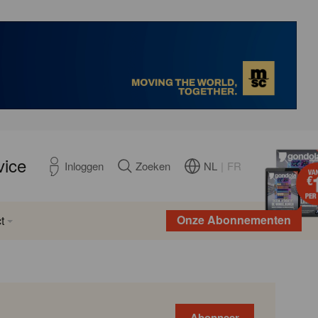
vice
NL
|
FR
Inloggen
Zoeken
Onze Abonnementen
t
Abonneer