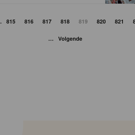
…
815
816
817
818
819
820
821
…
Volgende