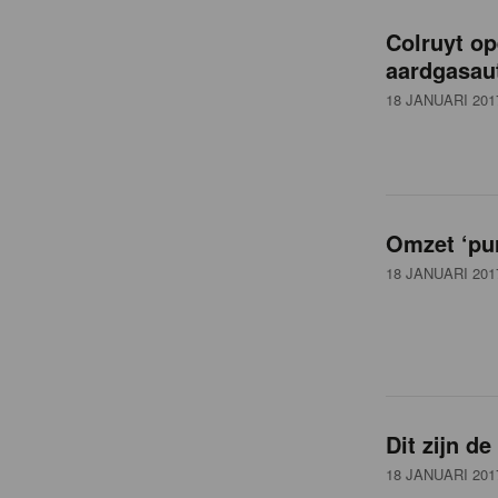
o
Colruyt op
v
aardgasau
18 JANUARI 201
e
r
Omzet ‘pur
z
18 JANUARI 201
i
c
Dit zijn de
h
18 JANUARI 201