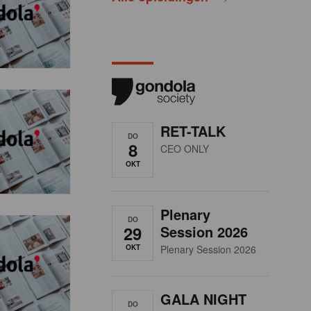
RET-TALK
DO
8
CEO ONLY
OKT
Plenary
DO
29
Session 2026
OKT
Plenary Session 2026
GALA NIGHT
DO