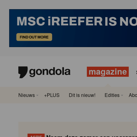
magazine
Nieuws
+PLUS
Dit is nieuw!
Edities
Ab