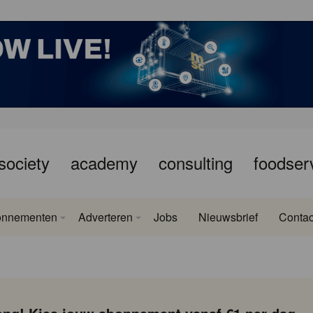
society
academy
consulting
foodser
onnementen
Adverteren
Jobs
Nieuwsbrief
Contac