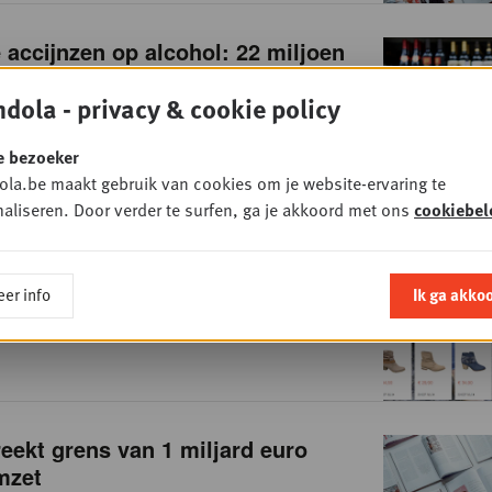
accijnzen op alcohol: 22 miljoen
es
dola - privacy & cookie policy
7
• FOODRETAIL
e bezoeker
la.be maakt gebruik van cookies om je website-ervaring te
aliseren. Door verder te surfen, ga je akkoord met ons
cookiebel
se schoenketen Van Haren wil 70
 ons land
er info
Ik ga akko
7
• NON FOOD
eekt grens van 1 miljard euro
mzet