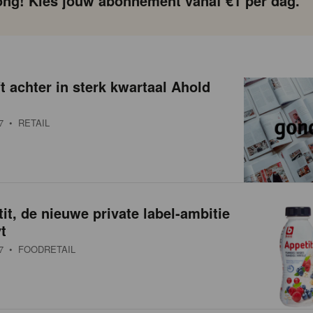
ng! Kies jouw abonnement vanaf €1 per dag.
ft achter in sterk kwartaal Ahold
7
• RETAIL
it, de nieuwe private label-ambitie
t
7
• FOODRETAIL