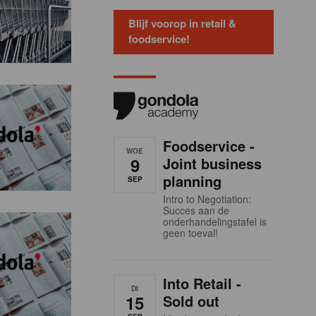
Blijf voorop in retail &
foodservice!
Foodservice -
WOE
9
Joint business
planning
SEP
Intro to Negotiation:
Succes aan de
onderhandelingstafel is
geen toeval!
Into Retail -
DI
15
Sold out