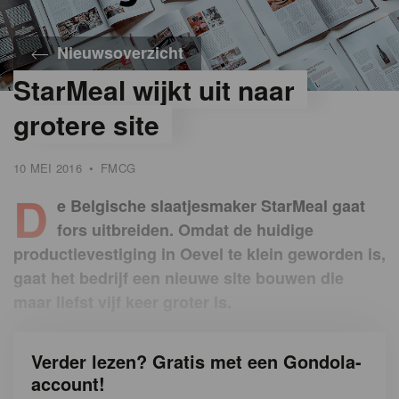
Nieuwsoverzicht
StarMeal wijkt uit naar
grotere site
10 MEI 2016
•
FMCG
D
e Belgische slaatjesmaker StarMeal gaat
fors uitbreiden. Omdat de huidige
productievestiging in Oevel te klein geworden is,
gaat het bedrijf een nieuwe site bouwen die
maar liefst vijf keer groter is.
Verder lezen? Gratis met een Gondola-
account!