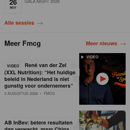
26
GALA NIGHT 2026
NOV
Alle sessies
Meer Fmcg
Meer nieuws
VIDEO
René van der Zel
VIDEO
(XXL Nutrition): “Het huidige
beleid in Nederland is niet
gunstig voor ondernemers”
3 AUGUSTUS 2026
• FMCG
AB InBev: betere resultaten
dan verwacht, maar China