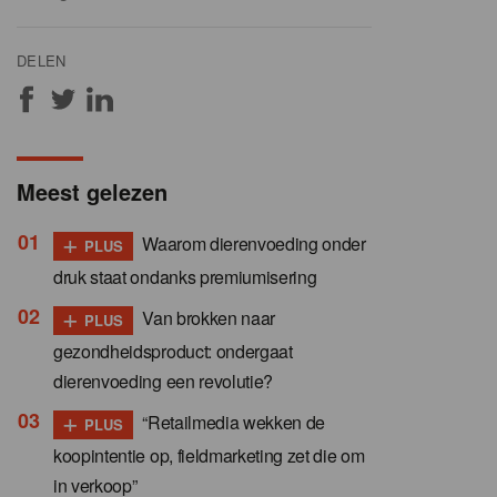
DELEN
Meest gelezen
+
Waarom dierenvoeding onder
PLUS
druk staat ondanks premiumisering
+
Van brokken naar
PLUS
gezondheidsproduct: ondergaat
dierenvoeding een revolutie?
+
“Retailmedia wekken de
PLUS
koopintentie op, fieldmarketing zet die om
in verkoop”