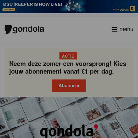
menu
ACTIE
Neem deze zomer een voorsprong! Kies
jouw abonnement vanaf €1 per dag.
Abonneer
Gondola
Gondola
academy
society