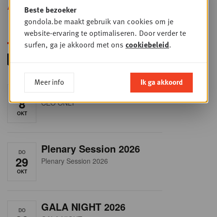
Alle opleidingen
Beste bezoeker
gondola.be maakt gebruik van cookies om je
website-ervaring te optimaliseren. Door verder te
surfen, ga je akkoord met ons
cookiebeleid
.
Meer info
Ik ga akkoord
RET-TALK
DO
8
CEO ONLY
OKT
Plenary Session 2026
DO
29
Plenary Session 2026
OKT
GALA NIGHT 2026
DO