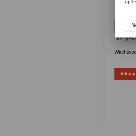
Vul uw Go
optim
Wachtwo
Me
Geef je w
Wachtwoo