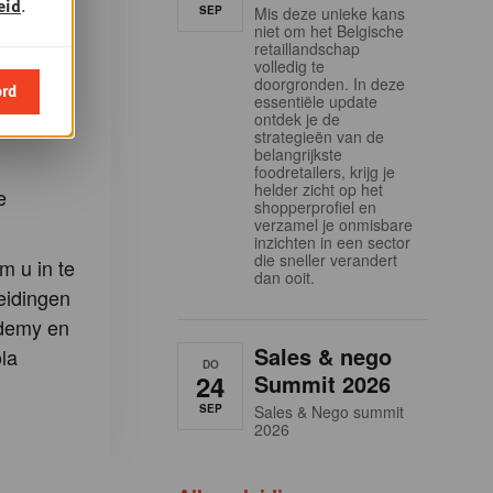
en:
eid
.
SEP
Mis deze unieke kans
niet om het Belgische
retaillandschap
Gondola-
volledig te
doorgronden. In deze
ord
essentiële update
ontdek je de
-artikels
strategieën van de
belangrijkste
foodretailers, krijg je
helder zicht op het
e
shopperprofiel en
verzamel je onmisbare
inzichten in een sector
die sneller verandert
m u in te
dan ooit.
eidingen
demy en
Sales & nego
la
DO
24
Summit 2026
SEP
Sales & Nego summit
2026