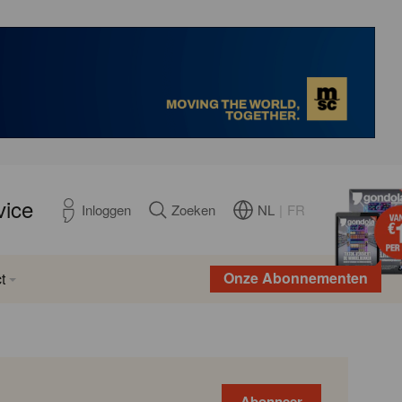
vice
NL
|
FR
Inloggen
Zoeken
Onze Abonnementen
t
Abonneer