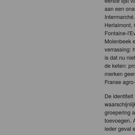
eerste lijst
aan een onaf
Intermarché.
Herlaimont, 
Fontaine-l'E
Molenbeek en
verrassing: 
is dat nu ni
de keten: pr
merken geen 
Franse agro-
De identitei
waarschijnli
groepering a
toevoegen. A
ieder geval 