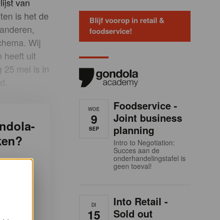
ijst van
ten is het de
Blijf voorop in retail &
randeren,
foodservice!
schema. Wij
 heeft uit
g 25 mei is in
d.
Foodservice -
WOE
9
Joint business
ndola-
planning
SEP
ken?
Intro to Negotiation:
Succes aan de
onderhandelingstafel is
geen toeval!
hts
g. Dit is
f te
Into Retail -
DI
s.
15
Sold out