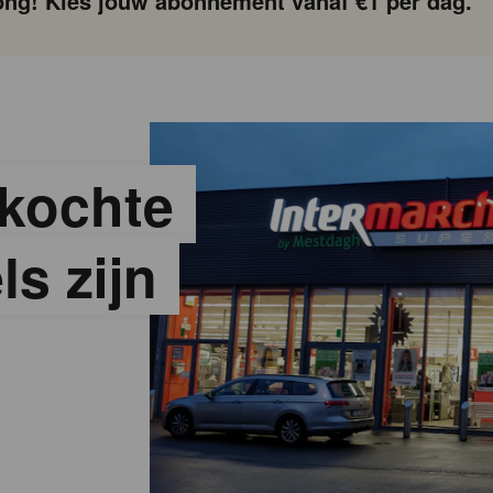
ng! Kies jouw abonnement vanaf €1 per dag.
rkochte
s zijn