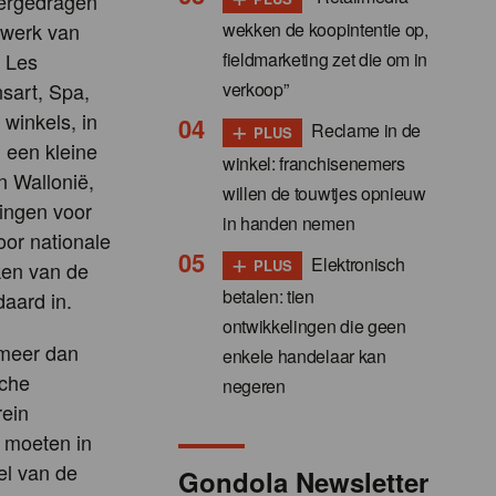
overgedragen
wekken de koopintentie op,
etwerk van
fieldmarketing zet die om in
e Les
verkoop”
sart, Spa,
winkels, in
+
Reclame in de
PLUS
 een kleine
winkel: franchisenemers
n Wallonië,
willen de touwtjes opnieuw
kingen voor
in handen nemen
oor nationale
+
Elektronisch
PLUS
ken van de
betalen: tien
daard in.
ontwikkelingen die geen
s meer dan
enkele handelaar kan
sche
negeren
rein
p moeten in
el van de
Gondola Newsletter