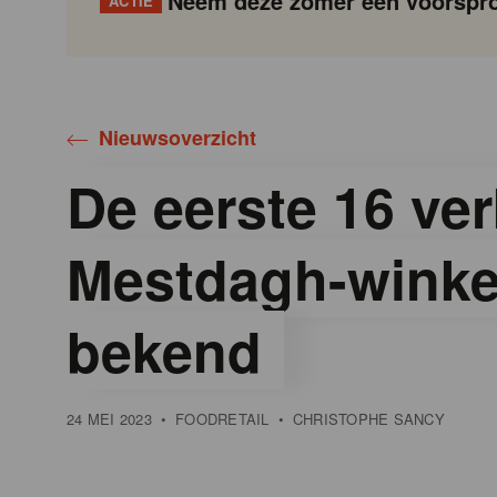
Neem deze zomer een voorspro
ACTIE
Gondola
Gondola
academy
society
Nieuwsoverzicht
De eerste 16 ve
Mestdagh-winkel
bekend
24 MEI 2023
•
FOODRETAIL
•
CHRISTOPHE SANCY