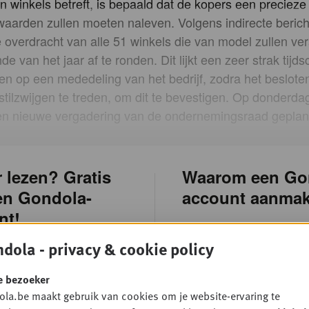
 winkels betreft, is bepaald dat de kopers een precieze l
aarden zullen moeten naleven. Volgens indirecte berich
 overdracht van alle 51 winkels die van model zullen ve
de van het jaar af te ronden. Dit lijkt een zeer strak tijd
en op een mededeling van het bedrijf, zodra het besloten
ig stilzwijgen te treden, om dit te bevestigen. Op donderda
n nieuwe vergadering van de ondernemingsraad geplan
 lezen? Gratis
Waarom een Go
en Gondola-
account aanma
nt!
Registreren neemt slec
dola - privacy & cookie policy
enkele minuten in besla
res
om onze inhoud beter a
e bezoeker
stemmen op onze lezer
la.be maakt gebruik van cookies om je website-ervaring te