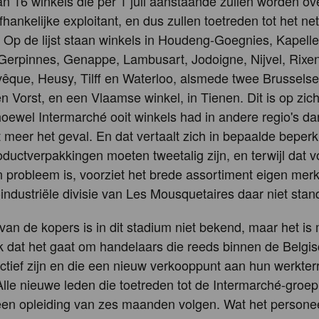
 van 16 winkels die per 1 juli aanstaande zullen worden 
hankelijke exploitant, en dus zullen toetreden tot het n
 Op de lijst staan winkels in Houdeng-Goegnies, Kapell
Gerpinnes, Genappe, Lambusart, Jodoigne, Nijvel, Rixen
vêque, Heusy, Tilff en Waterloo, alsmede twee Brusselse 
 Vorst, en een Vlaamse winkel, in Tienen. Dit is op zich
hoewel Intermarché ooit winkels had in andere regio's da
et meer het geval. En dat vertaalt zich in bepaalde beper
oductverpakkingen moeten tweetalig zijn, en terwijl dat v
probleem is, voorziet het brede assortiment eigen mer
industriële divisie van Les Mousquetaires daar niet stan
t van de kopers is in dit stadium niet bekend, maar het i
jk dat het gaat om handelaars die reeds binnen de Belgi
ctief zijn en die een nieuw verkooppunt aan hun werkter
lle nieuwe leden die toetreden tot de Intermarché-groe
een opleiding van zes maanden volgen. Wat het persone