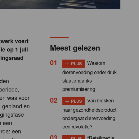
twerk voert
Meest gelezen
e op 1 juli
mingsraad
+
Waarom
PLUS
dierenvoeding onder druk
dden
staat ondanks
periode,
premiumisering
len was voor
+
Van brokken
PLUS
d gepland en
naar gezondheidsproduct:
egingsfase
ondergaat dierenvoeding
n een
een revolutie?
erde: een
+
“Retailmedia
PLUS