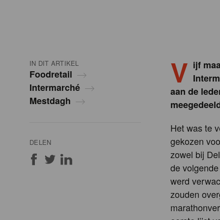
V
IN DIT ARTIKEL
ijf ma
Foodretail
Interm
Intermarché
aan de led
Mestdagh
meegedeeld
Het was te 
gekozen voor
DELEN
zowel bij De
de volgende
werd verwach
zouden overg
marathonverg