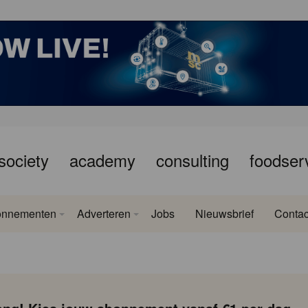
society
academy
consulting
foodser
onnementen
Adverteren
Jobs
Nieuwsbrief
Contac