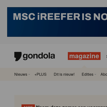
magazine
Nieuws
+PLUS
Dit is nieuw!
Edities
Ab