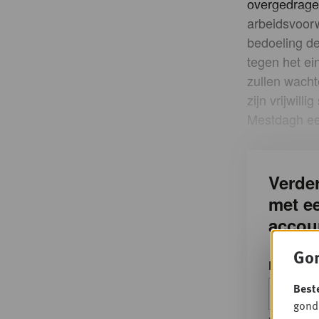
overgedragen
arbeidsvoorw
bedoeling de
tegen het ein
zullen wacht
zijn vrijwill
Mestdagh ee
Verder
met e
accou
Gon
E-mailad
Best
gondo