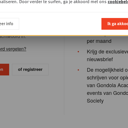
Ontdek hier de voordel
ndola e-mailadres in.
aliseren. Door verder te surfen, ga je akkoord met ons
cookiebel
ord
Toegang tot alle 
nieuws
er info
Ik ga akko
Lees 3 gratis Plus
achtwoord in.
per maand
rd vergeten?
Krijg de exclusiev
nieuwsbrief
De mogelijkheid o
of registreer
schrijven voor opl
van Gondola Aca
events van Gondo
Society