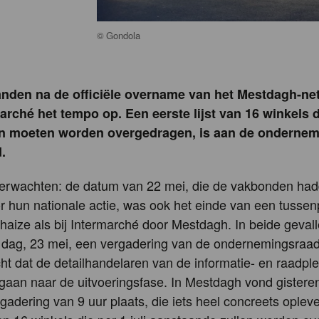
©
Gondola
anden na de officiële overname van het Mestdagh-ne
arché het tempo op. Een eerste lijst van 16 winkels di
en moeten worden overgedragen, is aan de onderne
.
verwachten: de datum van 22 mei, die de vakbonden ha
 hun nationale actie, was ook het einde van een tussen
lhaize als bij Intermarché door Mestdagh. In beide geval
 dag, 23 mei, een vergadering van de ondernemingsraa
t dat de detailhandelaren van de informatie- en raadpl
aan naar de uitvoeringsfase. In Mestdagh vond gistere
adering van 9 uur plaats, die iets heel concreets oplev