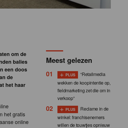
taten om de
Meest gelezen
nden balies
in een doos
+
“Retailmedia
PLUS
van de
wekken de koopintentie op,
at het haar
fieldmarketing zet die om in
verkoop”
line
+
Reclame in de
PLUS
 het gratis
winkel: franchisenemers
kaanse online
willen de touwtjes opnieuw