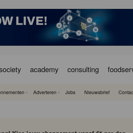
society
academy
consulting
foodser
onnementen
Adverteren
Jobs
Nieuwsbrief
Contac