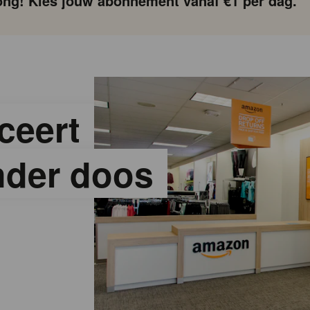
ng! Kies jouw abonnement vanaf €1 per dag.
ceert
onder doos