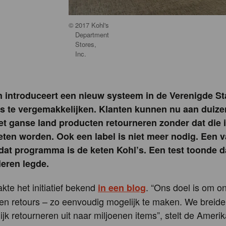
©
2017 Kohl's
Department
Stores,
Inc.
 introduceert een nieuw systeem in de Verenigde S
rs te vergemakkelijken. Klanten kunnen nu aan duize
t ganse land producten retourneren zonder dat die 
ten worden. Ook een label is niet meer nodig. Een 
 dat programma is de keten Kohl’s. Een test toonde d
eren legde.
te het initiatief bekend
. “Ons doel is om on
in een blog
n retours – zo eenvoudig mogelijk te maken. We breiden
jk retourneren uit naar miljoenen items”, stelt de Ameri