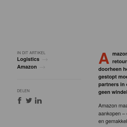
A
IN DIT ARTIKEL
mazon
Logistics
retou
Amazon
doorheen he
gestopt moe
partners in
DELEN
geen windei
Amazon maak
aankopen – e
en gemakkeli