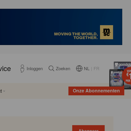
vice
NL
|
FR
Inloggen
Zoeken
Onze Abonnementen
t
Abonneer