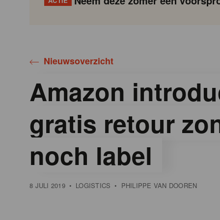
Neem deze zomer een voorspro
ACTIE
Gondola
Gondola
academy
society
Nieuwsoverzicht
Amazon introdu
gratis retour z
noch label
8 JULI 2019
•
LOGISTICS
•
PHILIPPE VAN DOOREN