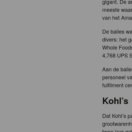
gigant. De a
meeste waarv
van het Ama
De balies wa
divers: het 
Whole Foods
4,768 UPS St
Aan de balie 
personeel va
fulfilment ce
Kohl’s
Dat Kohl’s p
grootwarenhu
twee jaar ge