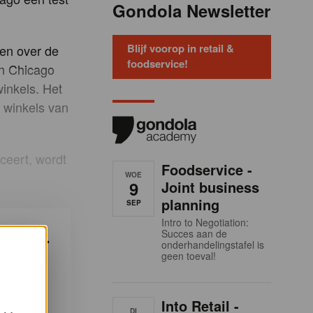
Gondola Newsletter
Blijf voorop in retail &
en over de
foodservice!
In Chicago
inkels. Het
 winkels van
ceert, wordt
Foodservice -
WOE
9
Joint business
planning
SEP
Intro to Negotiation:
Succes aan de
ndola-
onderhandelingstafel is
geen toeval!
ken?
hts
Into Retail -
DI