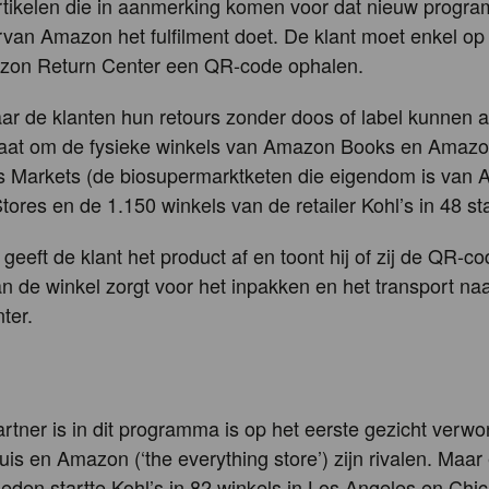
rtikelen die in aanmerking komen voor dat nieuw progra
an Amazon het fulfilment doet. De klant moet enkel op
zon Return Center een QR-code ophalen.
ar de klanten hun retours zonder doos of label kunnen a
gaat om de fysieke winkels van Amazon Books en Amazon
 Markets (de biosupermarktketen die eigendom is van 
ores en de 1.150 winkels van de retailer Kohl’s in 48 st
geeft de klant het product af en toont hij of zij de QR-co
n de winkel zorgt voor het inpakken en het transport n
nter.
artner is in dit programma is op het eerste gezicht verwon
is en Amazon (‘the everything store’) zijn rivalen. Maar
leden startte Kohl’s in 82 winkels in Los Angeles en Chi