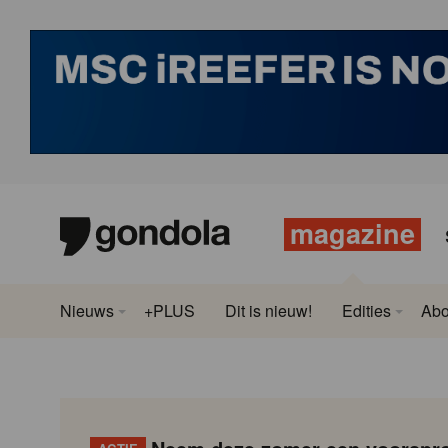
magazine
Nieuws
+PLUS
Dit is nieuw!
Edities
Ab