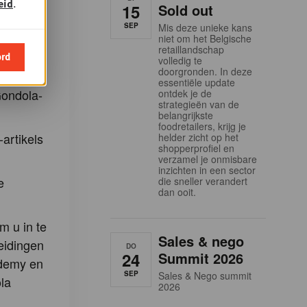
eid
.
g. Dit is
15
Sold out
f te
SEP
Mis deze unieke kans
niet om het Belgische
s.
retaillandschap
ord
volledig te
en:
doorgronden. In deze
essentiële update
Gondola-
ontdek je de
strategieën van de
belangrijkste
foodretailers, krijg je
-artikels
helder zicht op het
shopperprofiel en
verzamel je onmisbare
inzichten in een sector
e
die sneller verandert
dan ooit.
m u in te
Sales & nego
eidingen
DO
24
Summit 2026
demy en
SEP
Sales & Nego summit
la
2026