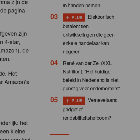
mma zijn de
in handen nemen
 de pagina
+
Elektronisch
PLUS
betalen: tien
fgeven zijn
ontwikkelingen die geen
 4-star,
enkele handelaar kan
Amazon), de
negeren
aten.
René van der Zel (XXL
Nutrition): “Het huidige
de. Het
beleid in Nederland is niet
aar Amazon’s
gunstig voor ondernemers”
+
Vernevelaars:
PLUS
gadget of
rendabiliteitshefboom?
derlijk: het
 een kleine
cago een test