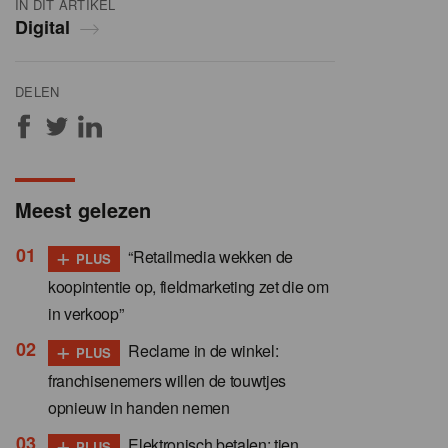
IN DIT ARTIKEL
Digital
DELEN
Meest gelezen
+
“Retailmedia wekken de
PLUS
koopintentie op, fieldmarketing zet die om
in verkoop”
+
Reclame in de winkel:
PLUS
franchisenemers willen de touwtjes
opnieuw in handen nemen
+
Elektronisch betalen: tien
PLUS