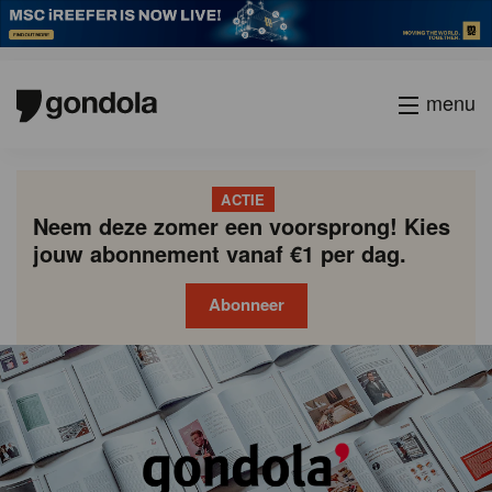
menu
ACTIE
Neem deze zomer een voorsprong! Kies
jouw abonnement vanaf €1 per dag.
Abonneer
Gondola
Gondola
academy
society