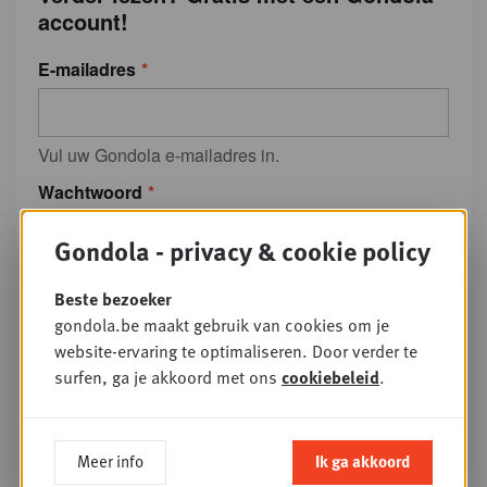
account!
E-mailadres
Vul uw Gondola e-mailadres in.
Wachtwoord
Gondola - privacy & cookie policy
Geef je wachtwoord in.
Beste bezoeker
Wachtwoord vergeten?
gondola.be maakt gebruik van cookies om je
website-ervaring te optimaliseren. Door verder te
of registreer
surfen, ga je akkoord met ons
cookiebeleid
.
Waarom een Gondola-account
Meer info
Ik ga akkoord
aanmaken?