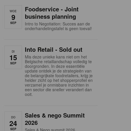
Foodservice - Joint
WOE
9
business planning
SEP
Intro to Negotiation: Succes aan de
onderhandelingstafel is geen toeval!
Into Retail - Sold out
DI
15
Mis deze unieke kans niet om het
Belgische retaillandschap volledig te
SEP
doorgronden. In deze essentiële
update ontdek je de strategieën van
de belangrijkste foodretailers, krijg je
helder zicht op het shopperprofiel en
verzamel je onmisbare inzichten in
een sector die sneller verandert dan
ooit.
Sales & nego Summit
DO
24
2026
SEP
Sales & Nego summit 2026