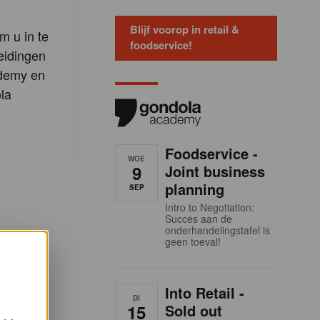
Blijf voorop in retail &
m u in te
foodservice!
eidingen
demy en
la
Foodservice -
WOE
9
Joint business
planning
SEP
Intro to Negotiation:
Succes aan de
onderhandelingstafel is
geen toeval!
Into Retail -
DI
15
Sold out