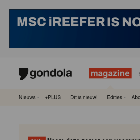
magazine
Nieuws
+PLUS
Dit is nieuw!
Edities
Ab