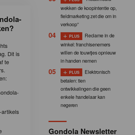
wekken de koopintentie op,
fieldmarketing zet die om in
ndola-
verkoop”
ken?
+
Reclame in de
PLUS
winkel: franchisenemers
hts
willen de touwtjes opnieuw
g. Dit is
in handen nemen
f te
+
s.
Elektronisch
PLUS
en:
betalen: tien
ontwikkelingen die geen
Gondola-
enkele handelaar kan
negeren
-artikels
Gondola Newsletter
e