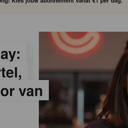
ng! Kies jouw abonnement vanaf €1 per dag.
ay:
el,
or van