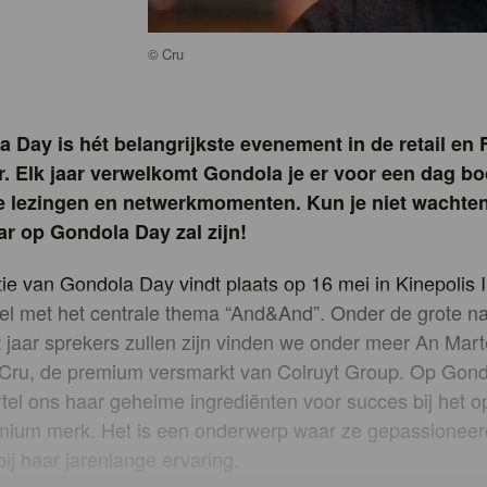
©
Cru
a Day is hét belangrijkste evenement in de retail en
r. Elk jaar verwelkomt Gondola je er voor een dag b
e lezingen en netwerkmomenten. Kun je niet wachte
aar op Gondola Day zal zijn!
ie van Gondola Day vindt plaats op 16 mei in Kinepolis 
el met het centrale thema “And&And”. Onder de grote n
it jaar sprekers zullen zijn vinden we onder meer An Mar
n Cru, de premium versmarkt van Colruyt Group. Op Gon
tel ons haar geheime ingrediënten voor succes bij het
mium merk. Het is een onderwerp waar ze gepassioneerd
bij haar jarenlange ervaring.