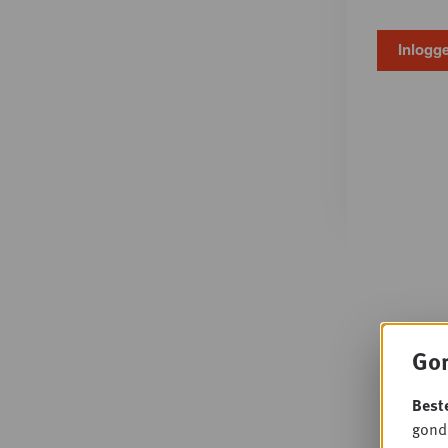
Gon
Best
gondo