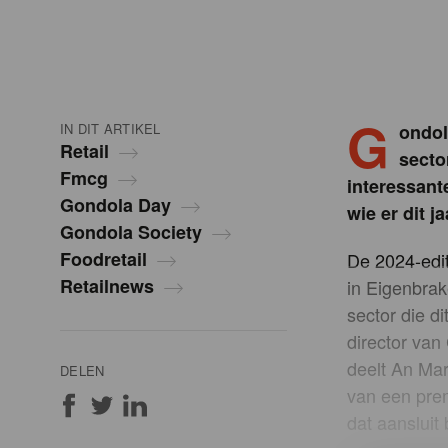
G
IN DIT ARTIKEL
ondol
Retail
secto
Fmcg
interessant
Gondola Day
wie er dit j
Gondola Society
Foodretail
De 2024-edit
Retailnews
in Eigenbrak
sector die d
director va
deelt An Mar
DELEN
van een pre
dat aansluit 