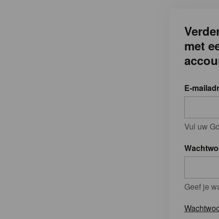
Verder
met e
accou
E-mailad
Vul uw Go
Wachtwo
Geef je w
Wachtwoo