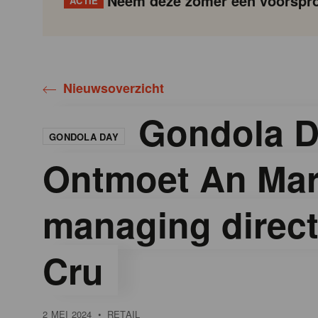
Neem deze zomer een voorspro
ACTIE
Gondola
Gondola
academy
society
Nieuwsoverzicht
Gondola D
GONDOLA DAY
Ontmoet An Mart
managing direct
Cru
2 MEI 2024
•
RETAIL