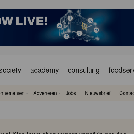
society
academy
consulting
foodser
onnementen
Adverteren
Jobs
Nieuwsbrief
Contac