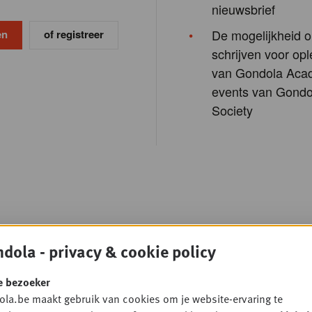
nieuwsbrief
De mogelijkheid o
of registreer
schrijven voor opl
van Gondola Aca
events van Gondo
Society
dola - privacy & cookie policy
e bezoeker
la.be maakt gebruik van cookies om je website-ervaring te