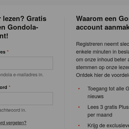
 lezen? Gratis
Waarom een Go
en Gondola-
account aanma
nt!
Registreren neemt slec
enkele minuten in besla
res
om onze inhoud beter a
stemmen op onze lezer
Ontdek hier de voordel
ndola e-mailadres in.
ord
Toegang tot alle 
nieuws
Lees 3 gratis Plus
achtwoord in.
per maand
rd vergeten?
Krijg de exclusiev