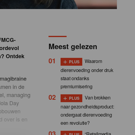
 FMCG-
Meest gelezen
oordevol
n? Ontdek
+
Waarom
PLUS
dierenvoeding onder druk
Imagibraine
staat ondanks
amen in de
premiumisering
tel, managing
+
Van brokken
PLUS
dola Day
naar gezondheidsproduct:
 opbouwen
ondergaat dierenvoeding
 over is en
een revolutie?
+
“Retailmedia
PLUS