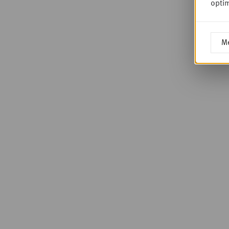
optim
Me