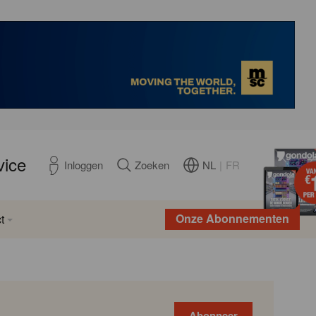
vice
NL
|
FR
Inloggen
Zoeken
Onze Abonnementen
t
Abonneer