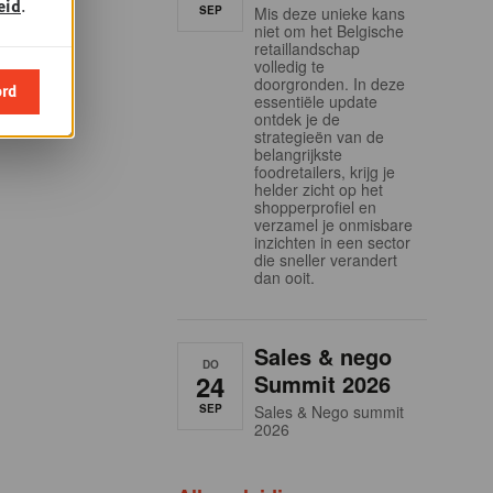
eid
.
SEP
Mis deze unieke kans
niet om het Belgische
retaillandschap
volledig te
doorgronden. In deze
ord
essentiële update
ontdek je de
strategieën van de
belangrijkste
foodretailers, krijg je
helder zicht op het
shopperprofiel en
verzamel je onmisbare
inzichten in een sector
die sneller verandert
dan ooit.
Sales & nego
DO
24
Summit 2026
SEP
Sales & Nego summit
2026