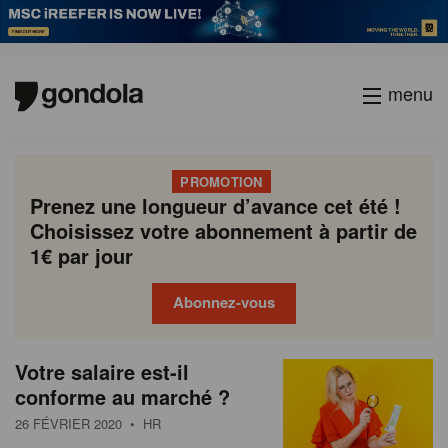
menu
PROMOTION
Prenez une longueur d’avance cet été !
Choisissez votre abonnement à partir de
1€ par jour
Abonnez-vous
N
Gondola
Gondola
Votre salaire est-il
P
Previous
Page
Page
Page
Page
Current
Page
Page
Page
Page
Next
academy
society
e
conforme au marché ?
a
page
page
page
g
w
26 FÉVRIER 2020
• HR
i