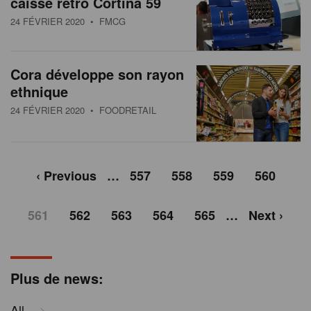
caisse retro Cortina 59
24 FÉVRIER 2020
• FMCG
Cora développe son rayon
ethnique
24 FÉVRIER 2020
• FOODRETAIL
‹ Previous
…
557
558
559
560
561
562
563
564
565
…
Next ›
Plus de news:
All