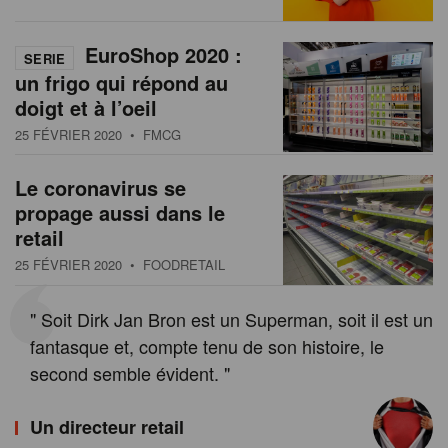
s
n
a
EuroShop 2020 :
SERIE
t
un frigo qui répond au
i
doigt et à l’oeil
o
25 FÉVRIER 2020
• FMCG
n
Le coronavirus se
propage aussi dans le
retail
25 FÉVRIER 2020
• FOODRETAIL
" Soit Dirk Jan Bron est un Superman, soit il est un
fantasque et, compte tenu de son histoire, le
second semble évident. "
Un directeur retail