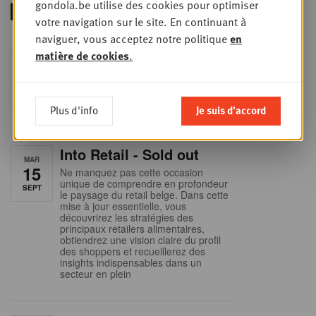
gondola.be utilise des cookies pour optimiser
votre navigation sur le site. En continuant à
naviguer, vous acceptez notre politique
en
Foodservice - Joint
matière de cookies
.
MER
9
business planning
SEPT
Intro to Negotiation: Succes aan de
onderhandelingstafel is geen toeval!
Plus d'info
Je suis d'accord
Into Retail - Sold out
MAR
15
Ne manquez pas cette occasion
unique de comprendre en profondeur
SEPT
le paysage du retail belge. Dans cette
mise à jour essentielle, vous
découvrirez les stratégies des
principaux retailers alimentaires,
obtiendrez une vision claire du profil
des shoppers et recueillerez des
insights indispensables dans un
secteur en plein